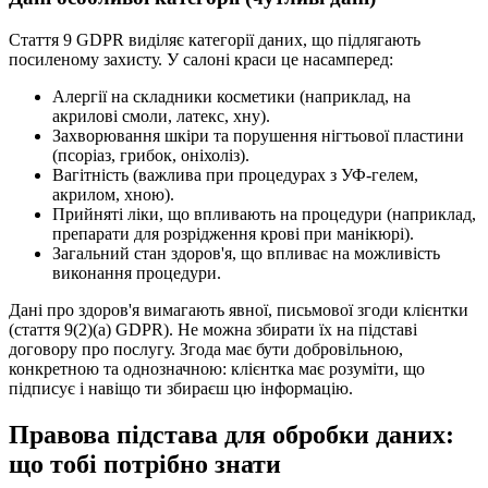
Стаття 9 GDPR виділяє категорії даних, що підлягають
посиленому захисту. У салоні краси це насамперед:
Алергії на складники косметики (наприклад, на
акрилові смоли, латекс, хну).
Захворювання шкіри та порушення нігтьової пластини
(псоріаз, грибок, оніхоліз).
Вагітність (важлива при процедурах з УФ-гелем,
акрилом, хною).
Прийняті ліки, що впливають на процедури (наприклад,
препарати для розрідження крові при манікюрі).
Загальний стан здоров'я, що впливає на можливість
виконання процедури.
Дані про здоров'я вимагають явної, письмової згоди клієнтки
(стаття 9(2)(a) GDPR). Не можна збирати їх на підставі
договору про послугу. Згода має бути добровільною,
конкретною та однозначною: клієнтка має розуміти, що
підписує і навіщо ти збираєш цю інформацію.
Правова підстава для обробки даних:
що тобі потрібно знати