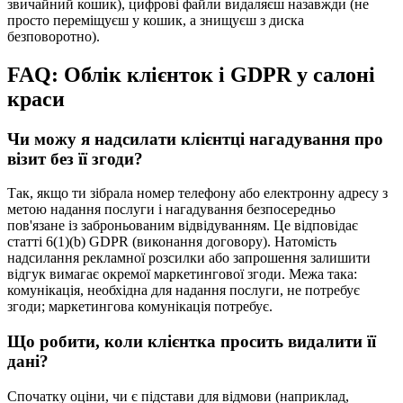
звичайний кошик), цифрові файли видаляєш назавжди (не
просто переміщуєш у кошик, а знищуєш з диска
безповоротно).
FAQ: Облік клієнток і GDPR у салоні
краси
Чи можу я надсилати клієнтці нагадування про
візит без її згоди?
Так, якщо ти зібрала номер телефону або електронну адресу з
метою надання послуги і нагадування безпосередньо
пов'язане із заброньованим відвідуванням. Це відповідає
статті 6(1)(b) GDPR (виконання договору). Натомість
надсилання рекламної розсилки або запрошення залишити
відгук вимагає окремої маркетингової згоди. Межа така:
комунікація, необхідна для надання послуги, не потребує
згоди; маркетингова комунікація потребує.
Що робити, коли клієнтка просить видалити її
дані?
Спочатку оціни, чи є підстави для відмови (наприклад,