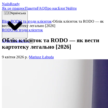
Nails
Ready
Як це працює
Пакети
FAQ
Про нас
Блог
Увійти
🇺🇦
Українська
Blog
›
RODO та згоди клієнток
›
Облік клієнток та RODO — як
вести картотеку легально [2026]
RODO та згоди клієнток
Облік клієнток та RODO — як вести
Купити пакет →
картотеку легально [2026]
9 квітня 2026 р.
·
Mariusz Łabuda