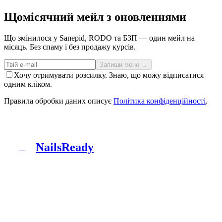
Щомісячний мейл з оновленнями
Що змінилося у Sanepid, RODO та БЗП — один мейл на
місяць. Без спаму і без продажу курсів.
Запиши мене →
Хочу отримувати розсилку. Знаю, що можу відписатися
одним кліком.
Правила обробки даних описує
Політика конфіденційності
.
NailsReady
N
NailsReady — пакет документів для салонів нігтів,
брів і вій. Sanepid, RODO, БЗП, BDO і патч-тест в
одній папці. Без юриста, без восьми тижнів
чекання.