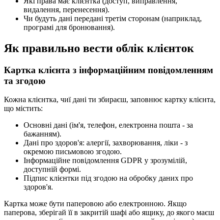
Які права має клієнтка (доступ, виправлення,
видалення, перенесення).
Чи будуть дані передані третім сторонам (наприклад,
програмі для бронювання).
Як правильно вести облік клієнток
Картка клієнта з інформаційним повідомленням
та згодою
Кожна клієнтка, чиї дані ти збираєш, заповнює картку клієнта,
що містить:
Основні дані (ім'я, телефон, електронна пошта - за
бажанням).
Дані про здоров'я: алергії, захворювання, ліки - з
окремою письмовою згодою.
Інформаційне повідомлення GDPR у зрозумілій,
доступній формі.
Підпис клієнтки під згодою на обробку даних про
здоров'я.
Картка може бути паперовою або електронною. Якщо
паперова, зберігай її в закритій шафі або ящику, до якого маєш