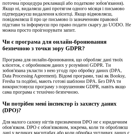
поточна процедура рекламації або податкове зобов'язання).
Якщо ні, видаляєш дані протягом одного місяця і письмово
підтверджуєш видалення клієнтці. Якщо відмовляєш,
повідомляєш її про це письмово із зазначенням правової
підстави та інформуєш про право подати скаргу до UODO. Не
можна просто проігнорувати запит.
Чи є програма для онлайн-бронювання
безпечною з точки зору GDPR?
Програма для онлайн-бронювання, що обробляє дані твоїх
клієнток, є обробником даних у розумінні GDPR. Ти
зобов'язана укласти з нею угоду про обробку даних (DPA,
Data Processing Agreement). Відомі програми, такі як Booksy,
Fresha та подібні, мають готові шаблони DPA. Без DPA ти
використовуєш програму з порушенням GDPR, навіть якщо
сама програма є технічно безпечною.
Чи потрібен мені інспектор із захисту даних
(DPO)?
Для малого салону нігтів призначення DPO не є юридичним
обов'язком. DPO є обов'язковим, зокрема, коли ти обробляєш
дані у великих масштабах або коли обробка чутливих даних є