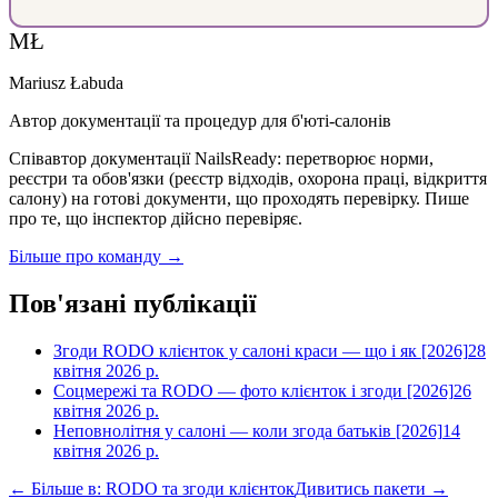
MŁ
Mariusz Łabuda
Автор документації та процедур для б'юті-салонів
Співавтор документації NailsReady: перетворює норми,
реєстри та обов'язки (реєстр відходів, охорона праці, відкриття
салону) на готові документи, що проходять перевірку. Пише
про те, що інспектор дійсно перевіряє.
Більше про команду →
Пов'язані публікації
Згоди RODO клієнток у салоні краси — що і як [2026]
28
квітня 2026 р.
Соцмережі та RODO — фото клієнток і згоди [2026]
26
квітня 2026 р.
Неповнолітня у салоні — коли згода батьків [2026]
14
квітня 2026 р.
← Більше в: RODO та згоди клієнток
Дивитись пакети →