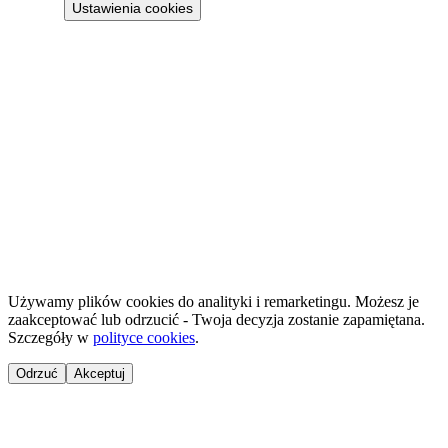
Ustawienia cookies
Projekt 100M Sp. z o.o. · NIP 8133855259
·
HostReady - документація compliance для короткострокової оренди
·
GastroReady - документація HACCP для гастрономії
©
2026
NailsReady
.
© 2026 NailsReady. Усі права захищені.
Używamy plików cookies do analityki i remarketingu. Możesz je
zaakceptować lub odrzucić - Twoja decyzja zostanie zapamiętana.
Szczegóły w
polityce cookies
.
Odrzuć
Akceptuj