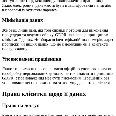
доступ лише ти (і, можливо, уповноважений працівник).
Якщо електронна, дані мають бути в зашифрованій папці або
в програмі із захистом паролем.
Мінімізація даних
Збираєш лише дані, які тобі справді потрібні для виконання
процедури та ведення обліку. GDPR називає це принципом
мінімізації даних. Не збираєш ідентифікаційних номерів, адрес
прописки чи інших даних, що не є необхідними в контексті
послуг салону.
Уповноважені працівники
Якщо ти наймаєш персонал, маєш офіційно уповноважити їх
на обробку персональних даних клієнток і навчити принципів
GDPR. Уповноваження має бути письмовим. Працівник без
уповноваження не повинен мати доступу до карток клієнток.
Права клієнтки щодо її даних
Право на доступ
Клієнтка може в будь-який момент попросити ознайомитися зі