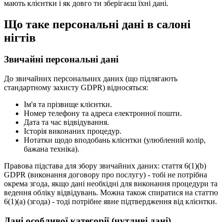
мають клієнтки і як довго ти зберігаєш їхні дані.
Що таке персональні дані в салоні
нігтів
Звичайні персональні дані
До звичайних персональних даних (що підлягають
стандартному захисту GDPR) відносяться:
Ім'я та прізвище клієнтки.
Номер телефону та адреса електронної пошти.
Дата та час відвідування.
Історія виконаних процедур.
Нотатки щодо вподобань клієнтки (улюблений колір,
бажана техніка).
Правова підстава для збору звичайних даних: стаття 6(1)(b)
GDPR (виконання договору про послугу) - тобі не потрібна
окрема згода, якщо дані необхідні для виконання процедури та
ведення обліку відвідувань. Можна також спиратися на статтю
6(1)(a) (згода) - тоді потрібне явне підтвердження від клієнтки.
Дані особливої категорії (чутливі дані)