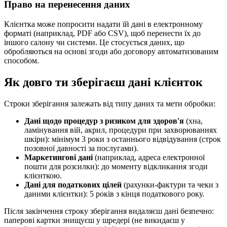
Право на перенесення даних
Клієнтка може попросити надати їй дані в електронному
форматі (наприклад, PDF або CSV), щоб перенести їх до
іншого салону чи системи. Це стосується даних, що
обробляються на основі згоди або договору автоматизованим
способом.
Як довго ти зберігаєш дані клієнток
Строки зберігання залежать від типу даних та мети обробки:
Дані щодо процедур з ризиком для здоров'я
(хна,
ламінування вій, акрил, процедури при захворюваннях
шкіри): мінімум 3 роки з останнього відвідування (строк
позовної давності за послугами).
Маркетингові дані
(наприклад, адреса електронної
пошти для розсилки): до моменту відкликання згоди
клієнткою.
Дані для податкових цілей
(рахунки-фактури та чеки з
даними клієнтки): 5 років з кінця податкового року.
Після закінчення строку зберігання видаляєш дані безпечно:
паперові картки знищуєш у шредері (не викидаєш у