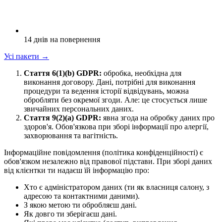
14 днів на повернення
Усі пакети
→
Стаття 6(1)(b) GDPR:
обробка, необхідна для
виконання договору. Дані, потрібні для виконання
процедури та ведення історії відвідувань, можна
обробляти без окремої згоди. Але: це стосується лише
звичайних персональних даних.
Стаття 9(2)(a) GDPR:
явна згода на обробку даних про
здоров'я. Обов'язкова при зборі інформації про алергії,
захворювання та вагітність.
Інформаційне повідомлення (політика конфіденційності) є
обов'язком незалежно від правової підстави. При зборі даних
від клієнтки ти надаєш їй інформацію про:
Хто є адміністратором даних (ти як власниця салону, з
адресою та контактними даними).
З якою метою ти обробляєш дані.
Як довго ти зберігаєш дані.