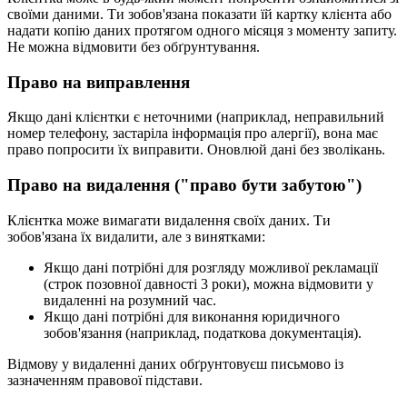
своїми даними. Ти зобов'язана показати їй картку клієнта або
надати копію даних протягом одного місяця з моменту запиту.
Не можна відмовити без обґрунтування.
Право на виправлення
Якщо дані клієнтки є неточними (наприклад, неправильний
номер телефону, застаріла інформація про алергії), вона має
право попросити їх виправити. Оновлюй дані без зволікань.
Право на видалення ("право бути забутою")
Клієнтка може вимагати видалення своїх даних. Ти
зобов'язана їх видалити, але з винятками:
Якщо дані потрібні для розгляду можливої рекламації
(строк позовної давності 3 роки), можна відмовити у
видаленні на розумний час.
Якщо дані потрібні для виконання юридичного
зобов'язання (наприклад, податкова документація).
Відмову у видаленні даних обґрунтовуєш письмово із
зазначенням правової підстави.