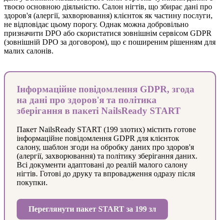
твоєю основною діяльністю. Салон нігтів, що збирає дані про
здоров'я (алергії, захворювання) клієнток як частину послуги,
не відповідає цьому порогу. Однак можна добровільно
призначити DPO або скористатися зовнішнім сервісом GDPR
(зовнішній DPO за договором), що є поширеним рішенням для
малих салонів.
Інформаційне повідомлення GDPR, згода
на дані про здоров'я та політика
зберігання в пакеті NailsReady START
Пакет NailsReady START (199 злотих) містить готове
інформаційне повідомлення GDPR для клієнток
салону, шаблон згоди на обробку даних про здоров'я
(алергії, захворювання) та політику зберігання даних.
Всі документи адаптовані до реалій малого салону
нігтів. Готові до друку та впровадження одразу після
покупки.
Переглянути пакет START за 199 зл