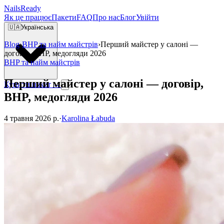
Nails
Ready
Як це працює
Пакети
FAQ
Про нас
Блог
Увійти
🇺🇦
Українська
Blog
›
BHP та найм майстрів
›
Перший майстер у салоні —
договір, BHP, медогляди 2026
BHP та найм майстрів
Перший майстер у салоні — договір,
Купити пакет →
BHP, медогляди 2026
4 травня 2026 р.
·
Karolina Łabuda