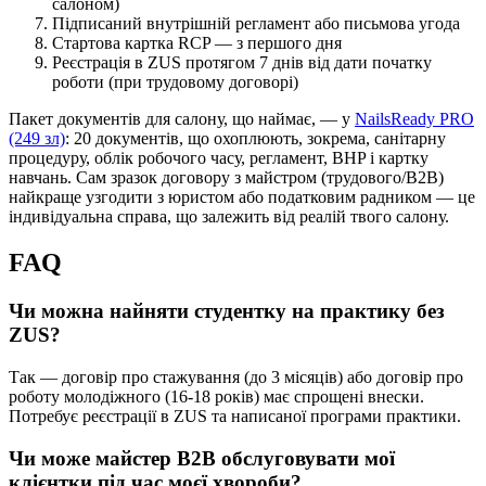
салоном)
Підписаний внутрішній регламент або письмова угода
Стартова картка RCP — з першого дня
Реєстрація в ZUS протягом 7 днів від дати початку
роботи (при трудовому договорі)
Пакет документів для салону, що наймає, — у
NailsReady PRO
(249 зл)
: 20 документів, що охоплюють, зокрема, санітарну
процедуру, облік робочого часу, регламент, BHP і картку
навчань. Сам зразок договору з майстром (трудового/B2B)
найкраще узгодити з юристом або податковим радником — це
індивідуальна справа, що залежить від реалій твого салону.
FAQ
Чи можна найняти студентку на практику без
ZUS?
Так — договір про стажування (до 3 місяців) або договір про
роботу молодіжного (16-18 років) має спрощені внески.
Потребує реєстрації в ZUS та написаної програми практики.
Чи може майстер B2B обслуговувати мої
клієнтки під час моєї хвороби?