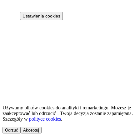
Політика cookies
Ustawienia cookies
Projekt 100M Sp. z o.o. · NIP 8133855259
·
HostReady - документація compliance для короткострокової оренди
·
GastroReady - документація HACCP для гастрономії
©
2026
NailsReady
.
© 2026 NailsReady. Усі права захищені.
Używamy plików cookies do analityki i remarketingu. Możesz je
zaakceptować lub odrzucić - Twoja decyzja zostanie zapamiętana.
Szczegóły w
polityce cookies
.
Odrzuć
Akceptuj