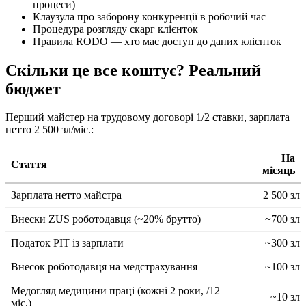
процеси)
Клаузула про заборону конкуренції в робочий час
Процедура розгляду скарг клієнток
Правила RODO — хто має доступ до даних клієнток
Скільки це все коштує? Реальний
бюджет
Перший майстер на трудовому договорі 1/2 ставки, зарплата
нетто 2 500 зл/міс.:
На
Стаття
місяць
Зарплата нетто майстра
2 500 зл
Внески ZUS роботодавця (~20% брутто)
~700 зл
Податок PIT із зарплати
~300 зл
Внесок роботодавця на медстрахування
~100 зл
Медогляд медицини праці (кожні 2 роки, /12
~10 зл
міс.)