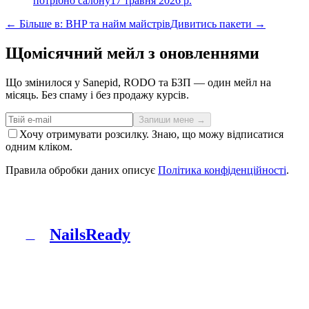
потрібно салону
17 травня 2026 р.
← Більше в: BHP та найм майстрів
Дивитись пакети →
Щомісячний мейл з оновленнями
Що змінилося у Sanepid, RODO та БЗП — один мейл на
місяць. Без спаму і без продажу курсів.
Запиши мене →
Хочу отримувати розсилку. Знаю, що можу відписатися
одним кліком.
Правила обробки даних описує
Політика конфіденційності
.
NailsReady
N
NailsReady — пакет документів для салонів нігтів,
брів і вій. Sanepid, RODO, БЗП, BDO і патч-тест в
одній папці. Без юриста, без восьми тижнів
чекання.