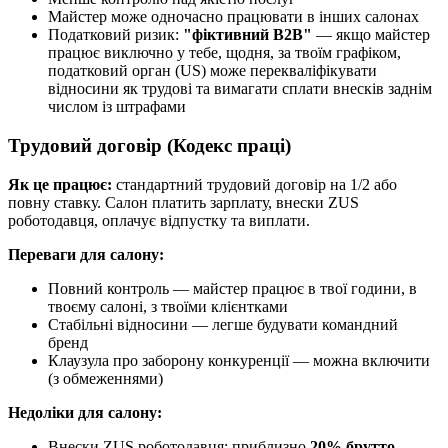
Майстер може одночасно працювати в інших салонах
Податковий ризик:
"фіктивний B2B"
— якщо майстер
працює виключно у тебе, щодня, за твоїм графіком,
податковий орган (US) може перекваліфікувати
відносини як трудові та вимагати сплати внесків заднім
числом із штрафами
Трудовий договір (Кодекс праці)
Як це працює:
стандартний трудовий договір на 1/2 або
повну ставку. Салон платить зарплату, внески ZUS
роботодавця, оплачує відпустку та виплати.
Переваги для салону:
Повний контроль — майстер працює в твої години, в
твоєму салоні, з твоїми клієнтками
Стабільні відносини — легше будувати командний
бренд
Клаузула про заборону конкуренції — можна включити
(з обмеженнями)
Недоліки для салону:
Внески ZUS роботодавця: приблизно
20% брутто-