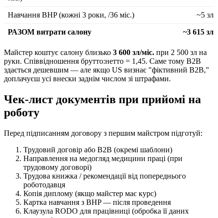
Навчання BHP (кожні 3 роки, /36 міс.)
~5 зл
РАЗОМ витрати салону
~3 615 зл
Майстер коштує салону близько
3 600 зл/міс.
при 2 500 зл на
руки. Співвідношення брутто:нетто = 1,45. Саме тому B2B
здається дешевшим — але якщо US визнає "фіктивний B2B,"
доплачуєш усі внески заднім числом зі штрафами.
Чек-лист документів при прийомі на
роботу
Перед підписанням договору з першим майстром підготуй:
Трудовий договір або B2B (окремі шаблони)
Направлення на медогляд медицини праці (при
трудовому договорі)
Трудова книжка / рекомендації від попереднього
роботодавця
Копія диплому (якщо майстер має курс)
Картка навчання з BHP — після проведення
Клаузула RODO для працівниці (обробка її даних