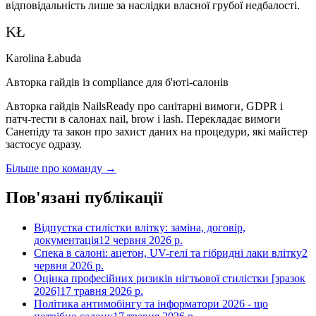
відповідальність лише за наслідки власної грубої недбалості.
KŁ
Karolina Łabuda
Авторка гайдів із compliance для б'юті-салонів
Авторка гайдів NailsReady про санітарні вимоги, GDPR і
патч-тести в салонах nail, brow і lash. Перекладає вимоги
Санепіду та закон про захист даних на процедури, які майстер
застосує одразу.
Більше про команду →
Пов'язані публікації
Відпустка стилістки влітку: заміна, договір,
документація
12 червня 2026 р.
Спека в салоні: ацетон, UV-гелі та гібридні лаки влітку
2
червня 2026 р.
Оцінка професійних ризиків нігтьової стилістки [зразок
2026]
17 травня 2026 р.
Політика антимобінгу та інформатори 2026 - що