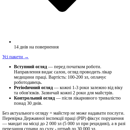
14 днів на повернення
Усі пакети
→
Вступний огляд
— перед початком роботи.
Направлення видає салон, огляд проводить лікар
медицини праці. Вартість: 100-200 зл, оплачує
роботодавець.
Periodичний огляд
— кожні 1-3 роки залежно від віку
та обов'язків. Зазвичай кожні 2 роки для майстрів.
Контрольний огляд
— після лікарняного тривалістю
понад 30 днів.
Без актуального огляду = майстер не може надавати послуги.
Перевірка Державної інспекції праці (PIP) фіксує порушення
— мандат на місці до 2 000 зл (5 000 зл при рецидиві), а в разі
передання справи до суду - штраф до 30 000 зл.