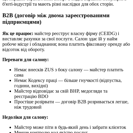
б'юті-індустрії та мають різні наслідки для обох сторін.
B2B (договір між двома зареєстрованими
підприємцями)
Як це працює:
майстер реєструє власну фірму (CEIDG) і
виставляє рахунки за свої послуги. Салон здає їй у найм
робоче місце і обладнання; вона платить фіксовану оренду або
відсоток від обороту.
Переваги для салону:
Немає внесків ZUS з боку салону — майстер платить
сама
Немає Кодексу праці — більше гнучкості (відпустка,
години, вихідні)
Майстер відповідає за свій BHP, медогляди та
реєстрацію BDO
Простіше розірвати — договір B2B розривається легше,
ніж трудовий
Недоліки для салону:
Майстер може піти в будь-який день і забрати клієнток
Менше контролю над якістю послуг