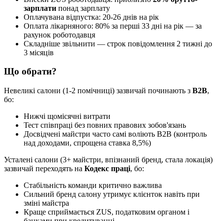
зарплати
понад зарплату
Оплачувана відпустка: 20-26 днів на рік
Оплата лікарняного: 80% за перші 33 дні на рік — за
рахунок роботодавця
Складніше звільнити — строк повідомлення 2 тижні до
3 місяців
Що обрати?
Невеликі салони (1-2 помічниці) зазвичай починають з
B2B
,
бо:
Нижчі щомісячні витрати
Тест співпраці без повних правових зобов'язань
Досвідчені майстри часто самі воліють B2B (контроль
над доходами, спрощена ставка 8,5%)
Усталені салони (3+ майстри, впізнаний бренд, стала локація)
зазвичай переходять на
Кодекс праці
, бо:
Стабільність команди критично важлива
Сильний бренд салону утримує клієнток навіть при
зміні майстра
Краще сприймається ZUS, податковим органом і
банками при кредитуванні