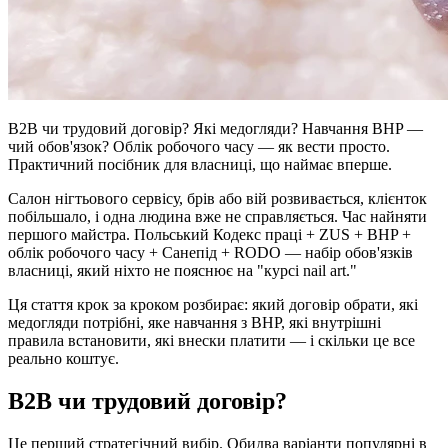
B2B чи трудовий договір? Які медогляди? Навчання BHP —
чий обов'язок? Облік робочого часу — як вести просто.
Практичний посібник для власниці, що наймає вперше.
Салон нігтьового сервісу, брів або вій розвивається, клієнток
побільшало, і одна людина вже не справляється. Час найняти
першого майстра. Польський Кодекс праці + ZUS + BHP +
облік робочого часу + Санепід + RODO — набір обов'язків
власниці, який ніхто не пояснює на "курсі nail art."
Ця стаття крок за кроком розбирає: який договір обрати, які
медогляди потрібні, яке навчання з BHP, які внутрішні
правила встановити, які внески платити — і скільки це все
реально коштує.
B2B чи трудовий договір?
Це перший стратегічний вибір. Обидва варіанти популярні в