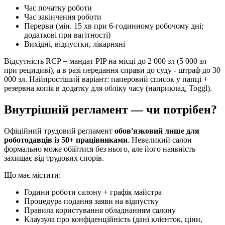
Час початку роботи
Час закінчення роботи
Перерви (мін. 15 хв при 6-годинному робочому дні;
додаткові при вагітності)
Вихідні, відпустки, лікарняні
Відсутність RCP = мандат PIP на місці до 2 000 зл (5 000 зл
при рецидиві), а в разі передання справи до суду - штраф до 30
000 зл. Найпростіший варіант: паперовий список у папці +
резервна копія в додатку для обліку часу (наприклад, Toggl).
Внутрішній регламент — чи потрібен?
Офіційний трудовий регламент
обов'язковий лише для
роботодавців із 50+ працівниками
. Невеликий салон
формально може обійтися без нього, але його наявність
захищає від трудових спорів.
Що має містити:
Години роботи салону + графік майстра
Процедура подання заяви на відпустку
Правила користування обладнанням салону
Клаузула про конфіденційність (дані клієнток, ціни,