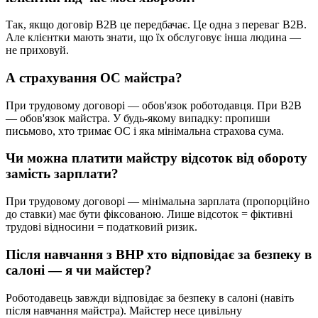
Так, якщо договір B2B це передбачає. Це одна з переваг B2B.
Але клієнтки мають знати, що їх обслуговує інша людина —
не приховуй.
А страхування OC майстра?
При трудовому договорі — обов'язок роботодавця. При B2B
— обов'язок майстра. У будь-якому випадку: пропиши
письмово, хто тримає OC і яка мінімальна страхова сума.
Чи можна платити майстру відсоток від обороту
замість зарплати?
При трудовому договорі — мінімальна зарплата (пропорційно
до ставки) має бути фіксованою. Лише відсоток = фіктивні
трудові відносини = податковий ризик.
Після навчання з BHP хто відповідає за безпеку в
салоні — я чи майстер?
Роботодавець завжди відповідає за безпеку в салоні (навіть
після навчання майстра). Майстер несе цивільну