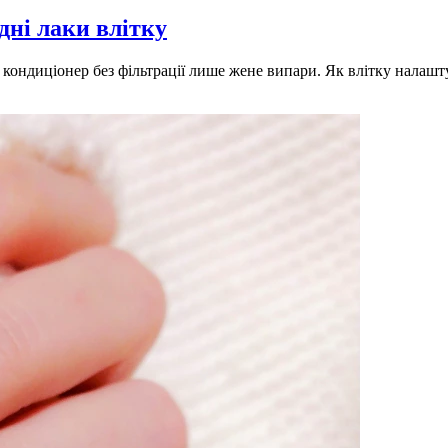
идні лаки влітку
 кондиціонер без фільтрації лише жене випари. Як влітку налашту