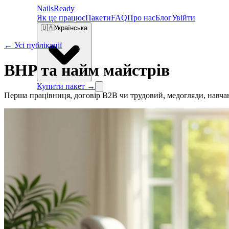
Nails
Ready
Як це працює
Пакети
FAQ
Про нас
Блог
Увійти
🇺🇦
Українська
← Усі публікації
BHP та найм майстрів
Купити пакет →
Перша працівниця, договір B2B чи трудовий, медогляди, навча