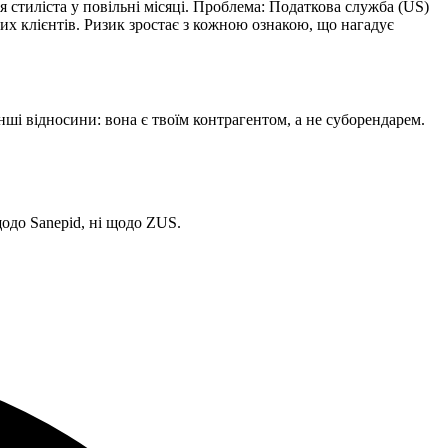
я стиліста у повільні місяці. Проблема: Податкова служба (US)
их клієнтів. Ризик зростає з кожною ознакою, що нагадує
нші відносини: вона є твоїм контрагентом, а не суборендарем.
щодо Sanepid, ні щодо ZUS.