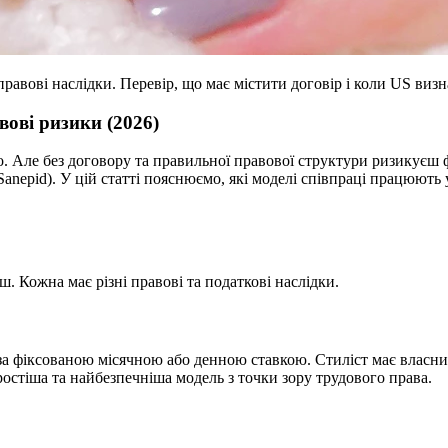
й правові наслідки. Перевір, що має містити договір і коли US ви
авові ризики (2026)
о. Але без договору та правильної правової структури ризикуєш 
nepid). У цій статті пояснюємо, які моделі співпраці працюють у
. Кожна має різні правові та податкові наслідки.
 за фіксованою місячною або денною ставкою. Стиліст має власний
простіша та найбезпечніша модель з точки зору трудового права.