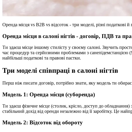
Оренда місця vs B2B vs відсоток - три моделі, різні податкові 
Оренда місця в салоні нігтів - договір, ПДВ та пр
Ти здаєш місце іншому стилісту у своєму салоні. Звучить прост
час процедур та серйозними проблемами з санепідемстанцією (Sa
найбільші податкові та правові пастки.
Три моделі співпраці в салоні нігтів
Перш ніж писати договір, потрібно знати, яку модель ти обираєш
Модель 1: Оренда місця (суборенда)
Ти здаєш фізичне місце (столик, крісло, доступ до обладнання)
стабільний дохід від оренди незалежно від її заробітку. Це най
Модель 2: Відсоток від обороту