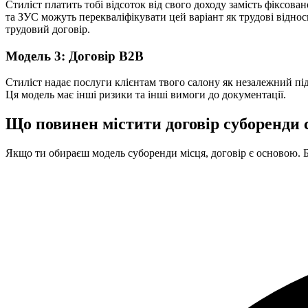
Стиліст платить тобі відсоток від свого доходу замість фіксова
та ЗУС можуть перекваліфікувати цей варіант як трудові віднос
трудовий договір.
Модель 3: Договір B2B
Стиліст надає послуги клієнтам твого салону як незалежний під
Ця модель має інші ризики та інші вимоги до документації.
Що повинен містити договір суборенди 
Якщо ти обираєш модель суборенди місця, договір є основою. Б