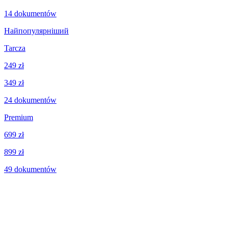
14
dokumentów
Найпопулярніший
Tarcza
249 zł
349 zł
24
dokumentów
Premium
699 zł
899 zł
49
dokumentów