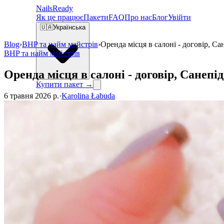
Nails
Ready
Як це працює
Пакети
FAQ
Про нас
Блог
Увійти
🇺🇦
Українська
Blog
›
BHP та найм майстрів
›
Оренда місця в салоні - договір, Са
BHP та найм майстрів
Оренда місця в салоні - договір, Санепід
Купити пакет →
6 травня 2026 р.
·
Karolina Łabuda