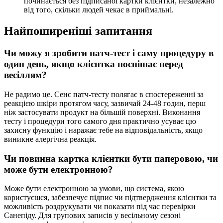
починається без підписаної картки клієнтки, незалежно
від того, скільки людей чекає в приймальні.
Найпоширеніші запитання
Чи можу я зробити патч-тест і саму процедуру в
один день, якщо клієнтка поспішає перед
весіллям?
Не радимо це. Сенс патч-тесту полягає в спостереженні за
реакцією шкіри протягом часу, зазвичай 24-48 годин, перш
ніж застосувати продукт на більшій поверхні. Виконання
тесту і процедури того самого дня практично усуває цю
захисну функцію і наражає тебе на відповідальність, якщо
виникне алергічна реакція.
Чи повинна картка клієнтки бути паперовою, чи
може бути електронною?
Може бути електронною за умови, що система, якою
користуєшся, забезпечує підпис чи підтвердження клієнтки та
можливість роздрукувати чи показати під час перевірки
Санепіду. Для групових записів у весільному сезоні