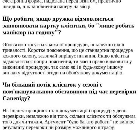
електронна форма, надіслана перед візитом, практично
швидша, ніж заповнення паперу на місці.
Що робити, якщо дружка відмовляється
заповнювати картку клієнтки, бо "лише робить
манікюр на годину"?
Обов'язок стосується кожної процедури, незалежно від її
тривалості. Коротке пояснення, що це стандартна процедура
кожного салону, зазвичай вирішує питання. Якщо клієнтка
відмовляється попри пояснення, ти маєш право відмовити у
виконанні процедури, так само як і в будь-якому іншому
випадку відсутності згоди на обов'язкову документацію.
Чи більший потік клієнток у сезоні є
пом'якшувальною обставиною під час перевірки
Санепіду?
Ні. Інспектор оцінює стан документації і процедур у день
перевірки, незалежно від того, скільки клієнток ти обслужила
того дня чи тижня. Аргумент "було багато роботи" не змінює
результату перевірки чи розміру можливого штрафу.