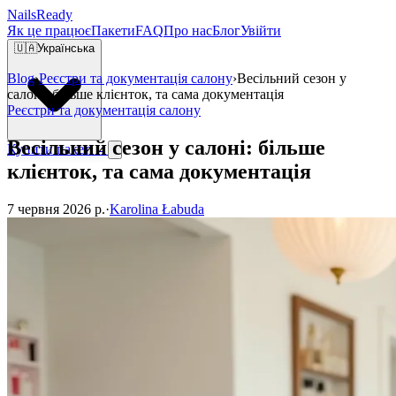
Nails
Ready
Як це працює
Пакети
FAQ
Про нас
Блог
Увійти
🇺🇦
Українська
Blog
›
Реєстри та документація салону
›
Весільний сезон у
салоні: більше клієнток, та сама документація
Реєстри та документація салону
Весільний сезон у салоні: більше
Купити пакет →
клієнток, та сама документація
7 червня 2026 р.
·
Karolina Łabuda