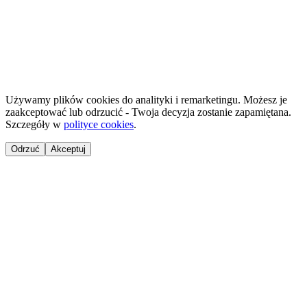
©
2026
NailsReady
.
© 2026 NailsReady. Усі права захищені.
Używamy plików cookies do analityki i remarketingu. Możesz je
zaakceptować lub odrzucić - Twoja decyzja zostanie zapamiętana.
Szczegóły w
polityce cookies
.
Odrzuć
Akceptuj