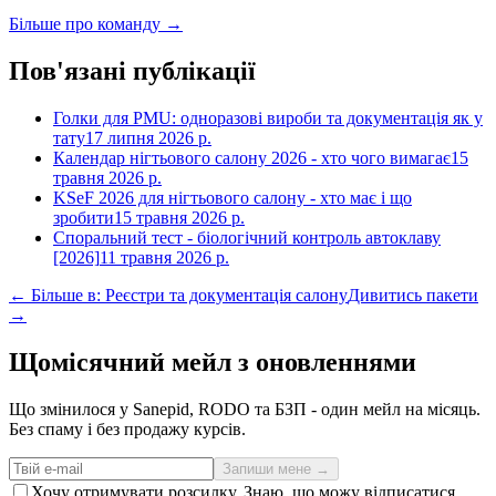
Більше про команду →
Пов'язані публікації
Голки для PMU: одноразові вироби та документація як у
тату
17 липня 2026 р.
Календар нігтьового салону 2026 - хто чого вимагає
15
травня 2026 р.
KSeF 2026 для нігтьового салону - хто має і що
зробити
15 травня 2026 р.
Споральний тест - біологічний контроль автоклаву
[2026]
11 травня 2026 р.
← Більше в: Реєстри та документація салону
Дивитись пакети
→
Щомісячний мейл з оновленнями
Що змінилося у Sanepid, RODO та БЗП - один мейл на місяць.
Без спаму і без продажу курсів.
Запиши мене →
Хочу отримувати розсилку. Знаю, що можу відписатися