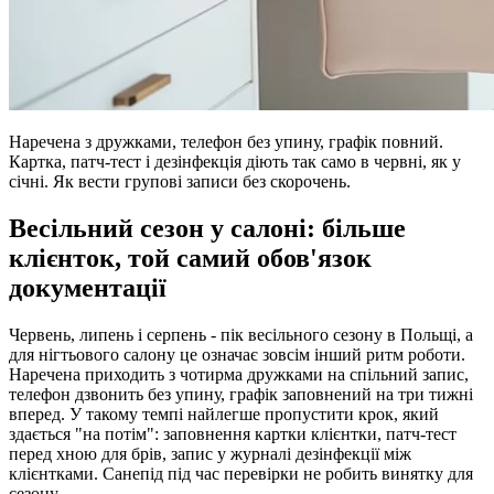
Наречена з дружками, телефон без упину, графік повний.
Картка, патч-тест і дезінфекція діють так само в червні, як у
січні. Як вести групові записи без скорочень.
Весільний сезон у салоні: більше
клієнток, той самий обов'язок
документації
Червень, липень і серпень - пік весільного сезону в Польщі, а
для нігтьового салону це означає зовсім інший ритм роботи.
Наречена приходить з чотирма дружками на спільний запис,
телефон дзвонить без упину, графік заповнений на три тижні
вперед. У такому темпі найлегше пропустити крок, який
здається "на потім": заповнення картки клієнтки, патч-тест
перед хною для брів, запис у журналі дезінфекції між
клієнтками. Санепід під час перевірки не робить винятку для
сезону.