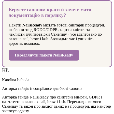
Керуєте салоном краси й хочете мати
документацію в порядку?
Пакети
NailsReady
містять готові санітарні процедури,
шаблони згод RODO/GDPR, картки клієнта та
чеклисти для перевірки Санепіду - усе адаптовано до
салонів nail, brow і lash. Заощадьте час і уникніть
дорогих помилок.
Переглянути пакети NailsReady
KŁ
Karolina Łabuda
Авторка гайдів із compliance для б'юті-салонів
Авторка гайдів NailsReady про санітарні вимоги, GDPR і
патч-тести в салонах nail, brow і lash. Перекладає вимоги
Санепіду та закон про захист даних на процедури, які майстер
застосує одразу.