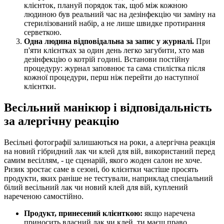
клієнток, плануй порядок так, щоб між кожною
людиною був реальний час на дезінфекцію чи заміну на
стерилізований набір, а не лише швидке протирання
серветкою.
Одна людина відповідальна за запис у журналі.
При
п'яти клієнтках за один день легко загубити, хто мав
дезінфекцію о котрій годині. Встанови постійну
процедуру: журнал заповнює та сама стилістка після
кожної процедури, перш ніж перейти до наступної
клієнтки.
Весільний манікюр і відповідальність
за алергічну реакцію
Весільні фотографії залишаються на роки, а алергічна реакція
на новий гібридний лак чи клей для вій, використаний перед
самим весіллям, - це сценарій, якого жоден салон не хоче.
Ризик зростає саме в сезоні, бо клієнтки частіше просять
продукти, яких раніше не тестували, наприклад спеціальний
білий весільний лак чи новий клей для вій, куплений
нареченою самостійно.
Продукт, принесений клієнткою:
якщо наречена
приносить власний лак чи клей, ти маєш право