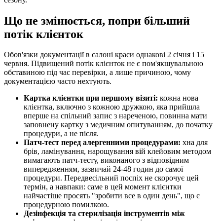
Що не змінюється, попри більший
потік клієнток
Обов'язки документації в салоні краси однакові 2 січня і 15
червня. Підвищений потік клієнток не є пом'якшувальною
обставиною під час перевірки, а лише причиною, чому
документацією часто нехтують.
Картка клієнтки при першому візиті:
кожна нова
клієнтка, включно з кожною дружкою, яка прийшла
вперше на спільний запис з нареченою, повинна мати
заповнену картку з медичним опитуванням, до початку
процедури, а не після.
Патч-тест перед алергенними процедурами:
хна для
брів, ламінування, нарощування вій клейовим методом
вимагають патч-тесту, виконаного з відповідним
випередженням, зазвичай 24-48 годин до самої
процедури. Передвесільний поспіх не скорочує цей
термін, а навпаки: саме в цей момент клієнтки
найчастіше просять "зробити все в один день", що є
процедурною помилкою.
Дезінфекція та стерилізація інструментів між