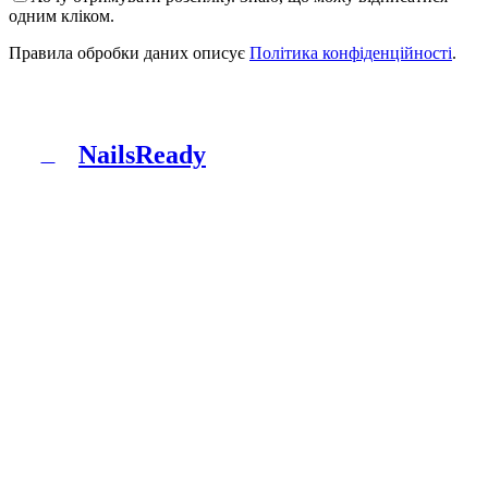
одним кліком.
Правила обробки даних описує
Політика конфіденційності
.
NailsReady
N
NailsReady - пакет документів для салонів нігтів,
брів і вій. Sanepid, RODO, БЗП, BDO і патч-тест в
одній папці. Без юриста, без восьми тижнів
чекання.
Продукт
Що ти отримуєш
Пакети
Як це працює