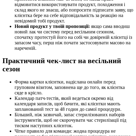
відмовитися використовувати продукт, походження і
склад якого не знаєш, або попросити підписати заяву, що
клієнтка бере на себе відповідальність за реакцію на
невідомий тобі продукт.
Новий продукт у твоїй пропозиції:
якщо сама вводиш
новий лак чи систему перед весільним сезоном,
спочатку протестуй його на собі чи довіреній клієнтці із
запасом часу, перш ніж почати застосовувати масово на
нареченій.
Практичний чек-лист на весільний
сезон
Форма картки клієнтки, надіслана онлайн перед
груповим візитом, заповнена ще до того, як клієнтка
сяде в крісло.
Календар патч-тестів, який ведеться окремо від
календаря записів, щоб бачити, які клієнтки мають
запланований тест за 48 годин до самої процедури.
Більший, ніж зазвичай, запас стерилізованих наборів
інструментів, щоб не скорочувати час стерилізації під
тиском наступних клієнток.
Чітке правило для команди: жодна процедура не