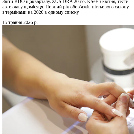
Звіти BDO щокварталу, ZUS DRA 20-го, KSeF з квітня, тести
автоклаву щомісяця. Повний рік обов'язків нігтьового салону
з термінами на 2026 в одному списку.
15 травня 2026 р.