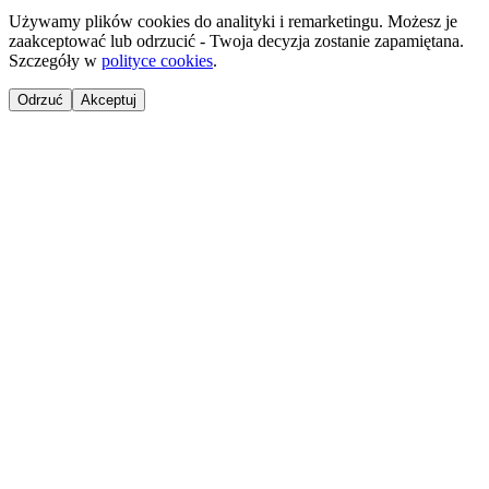
Używamy plików cookies do analityki i remarketingu. Możesz je
zaakceptować lub odrzucić - Twoja decyzja zostanie zapamiętana.
Szczegóły w
polityce cookies
.
Odrzuć
Akceptuj