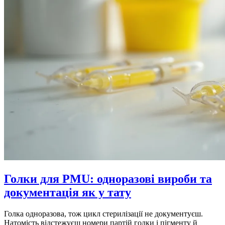
Голки для PMU: одноразові вироби та
документація як у тату
Голка одноразова, тож цикл стерилізації не документуєш.
Натомість відстежуєш номери партій голки і пігменту й