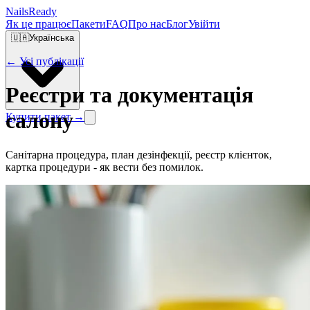
Nails
Ready
Як це працює
Пакети
FAQ
Про нас
Блог
Увійти
🇺🇦
Українська
← Усі публікації
Реєстри та документація
салону
Купити пакет →
Санітарна процедура, план дезінфекції, реєстр клієнток,
картка процедури - як вести без помилок.