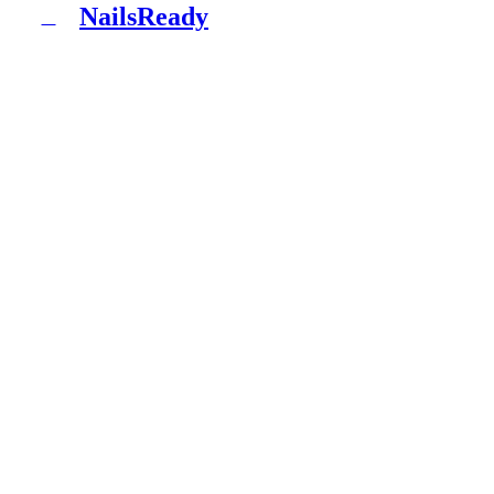
NailsReady
N
NailsReady - пакет документів для салонів нігтів,
брів і вій. Sanepid, RODO, БЗП, BDO і патч-тест в
одній папці. Без юриста, без восьми тижнів
чекання.
Продукт
Що ти отримуєш
Пакети
Як це працює
Блог
Документація