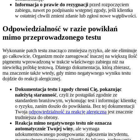
Informacja o prawie do rezygnacji
przed rozpoczęciem
zabiegu, nawet po podpisaniu wstępnej zgody, jeśli klientka
w ostatniej chwili zmieni zdanie lub zgłosi nowe wątpliwości.
Odpowiedzialność w razie powikłań
mimo przeprowadzonego testu
Wykonanie patch testu znacząco zmniejsza ryzyko, ale nie eliminuje
go całkowicie. Organizm może zareagować inaczej na większą ilość
pigmentu wprowadzoną w trakcie właściwego zabiegu niż na
niewielką próbkę testową. Dlatego dokumentacja, którą zbierasz,
ma znaczenie także wtedy, gdy mimo negatywnego wyniku testu
dojdzie do reakcji alergicznej.
Dokumentacja testu i zgody chroni Cię, pokazując
należytą staranność
, czyli że postąpiłaś zgodnie ze
standardem branżowym, wykonując test i informując klientkę
o ryzyku, zanim doszło do powikłania. Bez tej dokumentacji
Twoja
odpowiedzialność za reakcję alergiczną
jest znacznie
trudniejsza do obrony.
Reakcja mimo negatywnego testu nie oznacza
automatycznie Twojej winy
, ale wymaga
udokumentowanego postępowania: zgłoszenia incydentu,
ewentualnego skierowania klientki do lekarza, zachowania