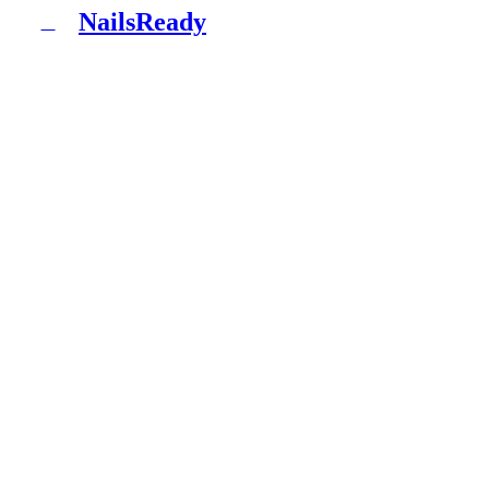
NailsReady
N
NailsReady to pakiet dokumentów dla salonów
paznokci, brwi i rzęs. Sanepid, RODO, BHP, BDO i
patch test w jednym segregatorze. Bez prawnika, bez
ośmiu tygodni czekania.
Produkt
Co dostajesz
Pakiety
Jak to działa
Blog
Dokumentacja