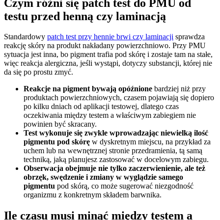
Czym różni się patch test do PMU od
testu przed henną czy laminacją
Standardowy
patch test przy hennie brwi czy laminacji
sprawdza
reakcję skóry na produkt nakładany powierzchniowo. Przy PMU
sytuacja jest inna, bo pigment trafia pod skórę i zostaje tam na stałe,
więc reakcja alergiczna, jeśli wystąpi, dotyczy substancji, której nie
da się po prostu zmyć.
Reakcje na pigment bywają opóźnione
bardziej niż przy
produktach powierzchniowych, czasem pojawiają się dopiero
po kilku dniach od aplikacji testowej, dlatego czas
oczekiwania między testem a właściwym zabiegiem nie
powinien być skracany.
Test wykonuje się zwykle wprowadzając niewielką ilość
pigmentu pod skórę
w dyskretnym miejscu, na przykład za
uchem lub na wewnętrznej stronie przedramienia, tą samą
techniką, jaką planujesz zastosować w docelowym zabiegu.
Obserwacja obejmuje nie tylko zaczerwienienie, ale też
obrzęk, swędzenie i zmiany w wyglądzie samego
pigmentu
pod skórą, co może sugerować niezgodność
organizmu z konkretnym składem barwnika.
Ile czasu musi minąć między testem a