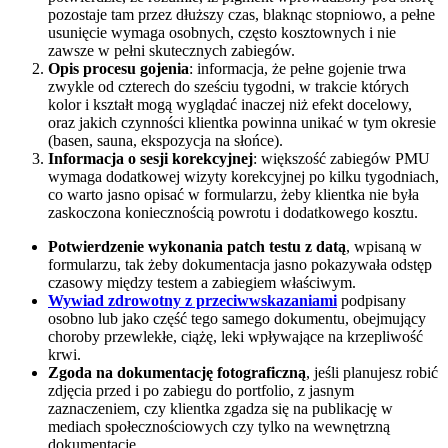
pozostaje tam przez dłuższy czas, blaknąc stopniowo, a pełne
usunięcie wymaga osobnych, często kosztownych i nie
zawsze w pełni skutecznych zabiegów.
Opis procesu gojenia
: informacja, że pełne gojenie trwa
zwykle od czterech do sześciu tygodni, w trakcie których
kolor i kształt mogą wyglądać inaczej niż efekt docelowy,
oraz jakich czynności klientka powinna unikać w tym okresie
(basen, sauna, ekspozycja na słońce).
Informacja o sesji korekcyjnej
: większość zabiegów PMU
wymaga dodatkowej wizyty korekcyjnej po kilku tygodniach,
co warto jasno opisać w formularzu, żeby klientka nie była
zaskoczona koniecznością powrotu i dodatkowego kosztu.
Potwierdzenie wykonania patch testu z datą
, wpisaną w
formularzu, tak żeby dokumentacja jasno pokazywała odstęp
czasowy między testem a zabiegiem właściwym.
Wywiad zdrowotny z przeciwwskazaniami
podpisany
osobno lub jako część tego samego dokumentu, obejmujący
choroby przewlekłe, ciążę, leki wpływające na krzepliwość
krwi.
Zgoda na dokumentację fotograficzną
, jeśli planujesz robić
zdjęcia przed i po zabiegu do portfolio, z jasnym
zaznaczeniem, czy klientka zgadza się na publikację w
mediach społecznościowych czy tylko na wewnętrzną
dokumentację.