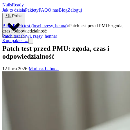
Nails
Ready
Jak to działa
Pakiety
FAQ
O nas
Blog
Zaloguj
🇵🇱
Polski
Blog
›
Patch test (brwi, rzęsy, henna)
›
Patch test przed PMU: zgoda,
czas i odpowiedzialność
Patch test (brwi, rzęsy, henna)
Kup pakiet →
Patch test przed PMU: zgoda, czas i
odpowiedzialność
12 lipca 2026
·
Mariusz Łabuda