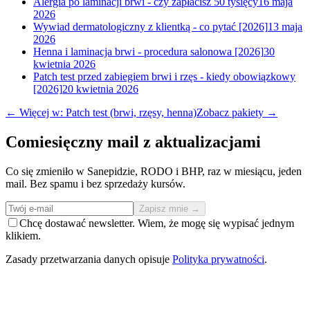
Alergia po laminacji brwi - czy zapłacisz 50 tysięcy
16 maja
2026
Wywiad dermatologiczny z klientką - co pytać [2026]
13 maja
2026
Henna i laminacja brwi - procedura salonowa [2026]
30
kwietnia 2026
Patch test przed zabiegiem brwi i rzęs - kiedy obowiązkowy
[2026]
20 kwietnia 2026
← Więcej w: Patch test (brwi, rzęsy, henna)
Zobacz pakiety →
Comiesięczny mail z aktualizacjami
Co się zmieniło w Sanepidzie, RODO i BHP, raz w miesiącu, jeden
mail. Bez spamu i bez sprzedaży kursów.
Zapisz mnie →
Chcę dostawać newsletter. Wiem, że mogę się wypisać jednym
klikiem.
Zasady przetwarzania danych opisuje
Polityka prywatności
.