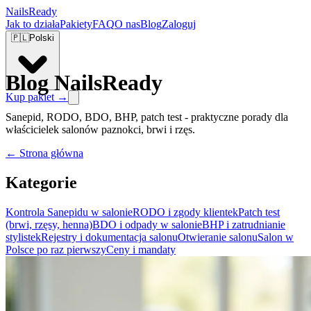
Nails
Ready
Jak to działa
Pakiety
FAQ
O nas
Blog
Zaloguj
🇵🇱
Polski
Blog NailsReady
Kup pakiet →
Sanepid, RODO, BDO, BHP, patch test - praktyczne porady dla
właścicielek salonów paznokci, brwi i rzęs.
← Strona główna
Kategorie
Kontrola Sanepidu w salonie
RODO i zgody klientek
Patch test
(brwi, rzęsy, henna)
BDO i odpady w salonie
BHP i zatrudnianie
stylistek
Rejestry i dokumentacja salonu
Otwieranie salonu
Salon w
Polsce po raz pierwszy
Ceny i mandaty