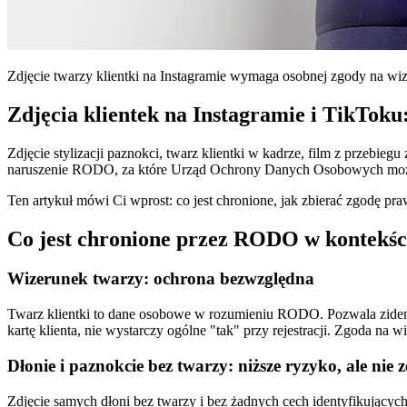
Zdjęcie twarzy klientki na Instagramie wymaga osobnej zgody na wiz
Zdjęcia klientek na Instagramie i TikToku
Zdjęcie stylizacji paznokci, twarz klientki w kadrze, film z przebiegu
naruszenie RODO, za które Urząd Ochrony Danych Osobowych może n
Ten artykuł mówi Ci wprost: co jest chronione, jak zbierać zgodę praw
Co jest chronione przez RODO w kontekśc
Wizerunek twarzy: ochrona bezwzględna
Twarz klientki to dane osobowe w rozumieniu RODO. Pozwala zident
kartę klienta, nie wystarczy ogólne "tak" przy rejestracji. Zgoda n
Dłonie i paznokcie bez twarzy: niższe ryzyko, ale nie 
Zdjęcie samych dłoni bez twarzy i bez żadnych cech identyfikujących 