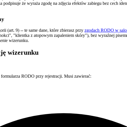
ka podpisuje że wyraża zgodę na zdjęcia efektów zabiegu bez cech ident
ny
i (art. 9) -- te same dane, które zbierasz przy
zgodach RODO w salo
nokci", "klientka z atopowym zapaleniem skóry"), bez wyraźnej pisem
zenie wizerunku.
cję wizerunku
 formularza RODO przy rejestracji. Musi zawierać: