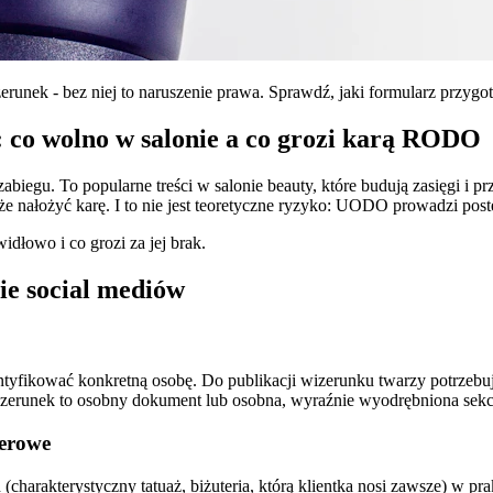
erunek - bez niej to naruszenie prawa. Sprawdź, jaki formularz przygo
: co wolno w salonie a co grozi karą RODO
 zabiegu. To popularne treści w salonie beauty, które budują zasięgi i p
ałożyć karę. I to nie jest teoretyczne ryzyko: UODO prowadzi pos
idłowo i co grozi za jej brak.
ie social mediów
yfikować konkretną osobę. Do publikacji wizerunku twarzy potrzebuj
a wizerunek to osobny dokument lub osobna, wyraźnie wyodrębniona sek
zerowe
(charakterystyczny tatuaż, biżuteria, którą klientka nosi zawsze) w p