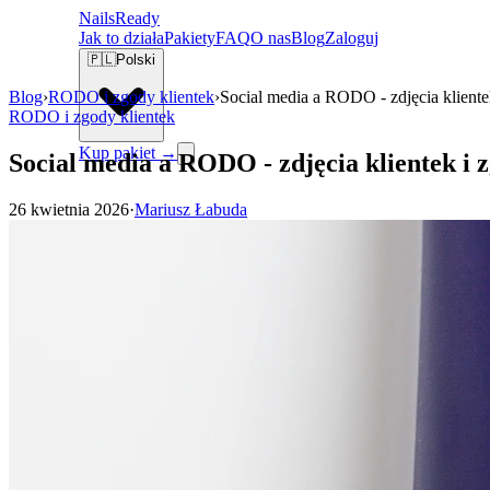
Nails
Ready
Jak to działa
Pakiety
FAQ
O nas
Blog
Zaloguj
🇵🇱
Polski
Blog
›
RODO i zgody klientek
›
Social media a RODO - zdjęcia kliente
RODO i zgody klientek
Kup pakiet →
Social media a RODO - zdjęcia klientek i 
26 kwietnia 2026
·
Mariusz Łabuda