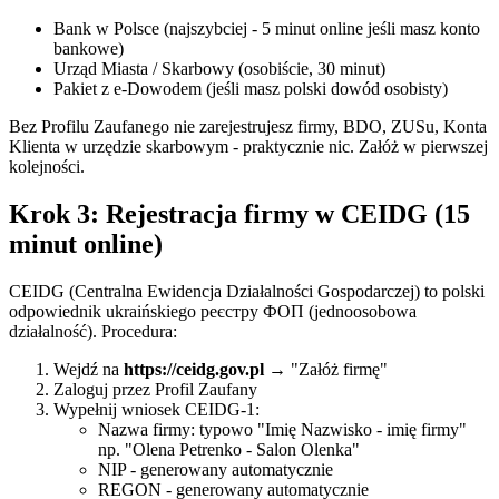
Bank w Polsce (najszybciej - 5 minut online jeśli masz konto
bankowe)
Urząd Miasta / Skarbowy (osobiście, 30 minut)
Pakiet z e-Dowodem (jeśli masz polski dowód osobisty)
Bez Profilu Zaufanego nie zarejestrujesz firmy, BDO, ZUSu, Konta
Klienta w urzędzie skarbowym - praktycznie nic. Załóż w pierwszej
kolejności.
Krok 3: Rejestracja firmy w CEIDG (15
minut online)
CEIDG (Centralna Ewidencja Działalności Gospodarczej) to polski
odpowiednik ukraińskiego реєстру ФОП (jednoosobowa
działalność). Procedura:
Wejdź na
https://ceidg.gov.pl
→ "Załóż firmę"
Zaloguj przez Profil Zaufany
Wypełnij wniosek CEIDG-1:
Nazwa firmy: typowo "Imię Nazwisko - imię firmy"
np. "Olena Petrenko - Salon Olenka"
NIP - generowany automatycznie
REGON - generowany automatycznie