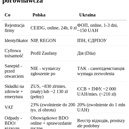
porównawcza
Co
Polska
Ukraina
Rejestracja
ФОП, online, 1-3 dni,
CEIDG, online, 24h, 0 zł
firmy
~150 UAH
Identyfikator
NIP, REGON
ІПН, ЄДРПОУ
Cyfrowa
Profil Zaufany
Дія (Diia)
tożsamość
Sanepid -
NIE - wystarczy
TAK - санепідемстанція
przed
zgłoszenie po
wymaga zezwolenia
otwarciem
Składki na
ZUS, ~830 zł/mies.
ЄСВ + ПФУ, ~2 000
zdrowie +
(mały) lub ~2 130 zł
UAH/mies. (~210 zł)
emerytura
(pełny)
23% (zwolnienie do 200
20% (zwolnienie do 1 mln
VAT
tys. zł obrotu)
UAH)
Odpady -
Obowiązkowe BDO
Reєстр відходів, prostszy
BDO/
online + sprawozdanie
ale podobny
відходи
roczne