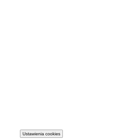
Firma
O nas
Kontakt
FAQ
Moje konto
Zaloguj
Prawne
Polityka prywatności
Regulamin
Polityka cookies
Ustawienia cookies