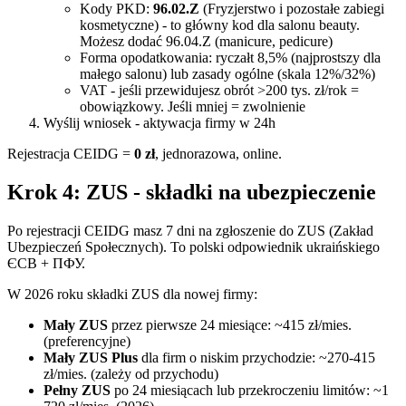
Kody PKD:
96.02.Z
(Fryzjerstwo i pozostałe zabiegi
kosmetyczne) - to główny kod dla salonu beauty.
Możesz dodać 96.04.Z (manicure, pedicure)
Forma opodatkowania: ryczałt 8,5% (najprostszy dla
małego salonu) lub zasady ogólne (skala 12%/32%)
VAT - jeśli przewidujesz obrót >200 tys. zł/rok =
obowiązkowy. Jeśli mniej = zwolnienie
Wyślij wniosek - aktywacja firmy w 24h
Rejestracja CEIDG =
0 zł
, jednorazowa, online.
Krok 4: ZUS - składki na ubezpieczenie
Po rejestracji CEIDG masz 7 dni na zgłoszenie do ZUS (Zakład
Ubezpieczeń Społecznych). To polski odpowiednik ukraińskiego
ЄСВ + ПФУ.
W 2026 roku składki ZUS dla nowej firmy:
Mały ZUS
przez pierwsze 24 miesiące: ~415 zł/mies.
(preferencyjne)
Mały ZUS Plus
dla firm o niskim przychodzie: ~270-415
zł/mies. (zależy od przychodu)
Pełny ZUS
po 24 miesiącach lub przekroczeniu limitów: ~1