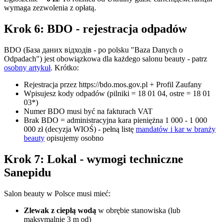
wymaga zezwolenia z opłatą.
Krok 6: BDO - rejestracja odpadów
BDO (База даних відходів - po polsku "Baza Danych o
Odpadach") jest obowiązkowa dla każdego salonu beauty - patrz
osobny artykuł
. Krótko:
Rejestracja przez https://bdo.mos.gov.pl + Profil Zaufany
Wpisujesz kody odpadów (pilniki = 18 01 04, ostre = 18 01
03*)
Numer BDO musi być na fakturach VAT
Brak BDO = administracyjna kara pieniężna 1 000 - 1 000
000 zł (decyzja WIOŚ) - pełną listę
mandatów i kar w branży
beauty
opisujemy osobno
Krok 7: Lokal - wymogi techniczne
Sanepidu
Salon beauty w Polsce musi mieć:
Zlewak z ciepłą wodą
w obrębie stanowiska (lub
maksymalnie 3 m od)