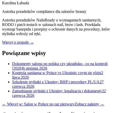
Karolina Łabuda
Autorka poradników compliance dla salonów beauty
Autorka poradników NailsReady o wymaganiach sanitarnych,
RODO i patch testach w salonach nail, brow i lash. Przekłada
wymogi Sanepidu i przepisy o ochronie danych na procedury, które
stylistka wdroży od ręki.
Więcej o zespole →
Powiązane wpisy
Dokumenty salonu po polsku czy ukraińsku - co na kontroli
[2026]
6 sierpnia 2026
Kontrola sanitarna w Polsce vs Ukrainie: czym się różni
2
lipca 2026
Szkolenie stylistki z Ukrainy: BHP i procedury PL/UA
27
czerwca 2026
Zatrudnianie stylistki z Ukrainy: legalizacja i dokumenty
22
czerwca 2026
← Więcej w: Salon w Polsce po raz pierwszy
Zobacz pakiety →