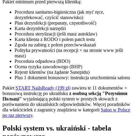
Pakiet minimum przed pierwszą klientką:
Procedura sanitarno-higieniczna (jak myć ręce,
dezynfekować, czyścić stanowisko)
Plan dezynfekcji (preparaty, częstotliwość)
Karta dezynfekcji narzędzi
Procedura sterylizacji (jeśli masz autoklaw)
Karta klienta z RODO i polem patch testu
Zgoda na zabieg z polem przeciwwskazań
Polityka prywatności (na recepcji + na stronie www jeśli
masz)
Procedura odpadowa (BDO)
Ocena ryzyka zawodowego (BHP)
Rejestr klientów (na żądanie Sanepidu)
Plus 1 dokument bonusowy: instrukcja uruchomienia salonu
Pakiet
START NailsReady (199 zł)
zawiera te 11 dokumentów +
bonusową instrukcję po ukraińsku
z osobną sekcją "Розуміння
Польщі"
wyjaśniającą polski system w prostych słowach z
porównaniem do ukraińskich odpowiedników. Więcej poradników
dla właścicielek z zagranicy znajdziesz w kategorii
Salon w Polsce
po raz pierwszy
.
Polski system vs. ukraiński - tabela