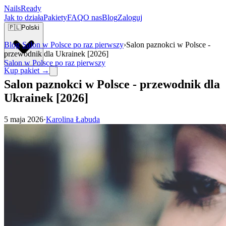
Nails
Ready
Jak to działa
Pakiety
FAQ
O nas
Blog
Zaloguj
🇵🇱
Polski
Blog
›
Salon w Polsce po raz pierwszy
›
Salon paznokci w Polsce -
przewodnik dla Ukrainek [2026]
Salon w Polsce po raz pierwszy
Kup pakiet →
Salon paznokci w Polsce - przewodnik dla
Ukrainek [2026]
5 maja 2026
·
Karolina Łabuda