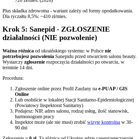
720 zł/mies. (2026)
Plus składka zdrowotna - wariant zależy od formy opodatkowania.
Dla ryczałtu 8,5%: ~410 zł/mies.
Krok 5: Sanepid - ZGŁOSZENIE
działalności (NIE pozwolenie)
Ważna różnica
od ukraińskiego systemu: w Polsce
nie
potrzebujesz pozwolenia
Sanepidu przed otwarciem salonu beauty.
Wystarczy
zgłoszenie
rozpoczęcia działalności po otwarciu, w
terminie 14 dni.
Procedura:
Zgłoszenie online przez Profil Zaufany na
e-PUAP / GIS
Online
Lub osobiście w lokalnej Stacji Sanitarno-Epidemiologicznej
(Powiatowy Inspektorat Sanitarny)
Podajesz: NIP, adres salonu, rodzaj usług, ilość stanowisk,
harmonogram pracy
Inspektor może (ale nie musi) zrobić
wizytę kontrolną
w 30-
90 dni
Zgłoszenie =
0 zł
. To różnica od Ukrainy gdzie санепідемстанція