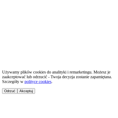
Projekt 100M Sp. z o.o. · NIP 8133855259
·
HostReady - dokumentacja compliance dla wynajmu krótkoterminowego
·
GastroReady - dokumentacja HACCP dla gastronomii
©
2026
NailsReady
.
© 2026 NailsReady. Wszelkie prawa zastrzeżone.
Używamy plików cookies do analityki i remarketingu. Możesz je
zaakceptować lub odrzucić - Twoja decyzja zostanie zapamiętana.
Szczegóły w
polityce cookies
.
Odrzuć
Akceptuj