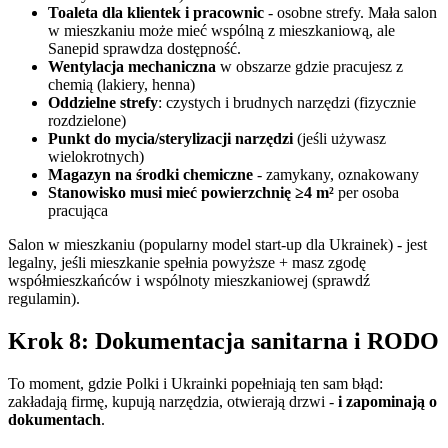
Toaleta dla klientek i pracownic
- osobne strefy. Mała salon
w mieszkaniu może mieć wspólną z mieszkaniową, ale
Sanepid sprawdza dostępność.
Wentylacja mechaniczna
w obszarze gdzie pracujesz z
chemią (lakiery, henna)
Oddzielne strefy
: czystych i brudnych narzędzi (fizycznie
rozdzielone)
Punkt do mycia/sterylizacji narzędzi
(jeśli używasz
wielokrotnych)
Magazyn na środki chemiczne
- zamykany, oznakowany
Stanowisko musi mieć powierzchnię ≥4 m²
per osoba
pracująca
Salon w mieszkaniu (popularny model start-up dla Ukrainek) - jest
legalny, jeśli mieszkanie spełnia powyższe + masz zgodę
współmieszkańców i wspólnoty mieszkaniowej (sprawdź
regulamin).
Krok 8: Dokumentacja sanitarna i RODO
To moment, gdzie Polki i Ukrainki popełniają ten sam błąd:
zakładają firmę, kupują narzędzia, otwierają drzwi -
i zapominają o
dokumentach
.