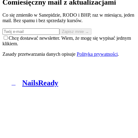
Comiesięczny mail z aktualizacjami
Co się zmieniło w Sanepidzie, RODO i BHP, raz w miesiącu, jeden
mail. Bez spamu i bez sprzedaży kursów.
Zapisz mnie →
Chcę dostawać newsletter. Wiem, że mogę się wypisać jednym
klikiem.
Zasady przetwarzania danych opisuje
Polityka prywatności
.
NailsReady
N
NailsReady to pakiet dokumentów dla salonów
paznokci, brwi i rzęs. Sanepid, RODO, BHP, BDO i
patch test w jednym segregatorze. Bez prawnika, bez
ośmiu tygodni czekania.