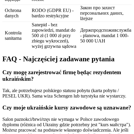
Закон про захист
Ochrona
RODO (GDPR EU) -
персональних даних,
danych
bardzo restrykcyjne
lżejsze
Sanepid - bez
zapowiedzi, mandat do
Держпродспоживслужба
Kontrola
500 zł (1 000 zł przy
- planowa, mandat 1 000-
sanitarna
zbiegu wykroczeń),
50 000 UAH
wyżej grzywna sądowa
FAQ - Najczęściej zadawane pytania
Czy mogę zarejestrować firmę będąc rezydentem
ukraińskim?
Tak, ale potrzebujesz polskiego statusu pobytu (karta pobytu /
PESEL UKR). Sama wiza Schengen lub turystyka nie wystarczy.
Czy moje ukraińskie kursy zawodowe są uznawane?
Salon paznokci/brwi/rzęs nie wymaga w Polsce zawodowego
dyplomu (różnica od Ukrainy gdzie potrzebny jest "kurs майстра").
Możesz pracować na podstawie własnego doświadczenia. Ale jeśli