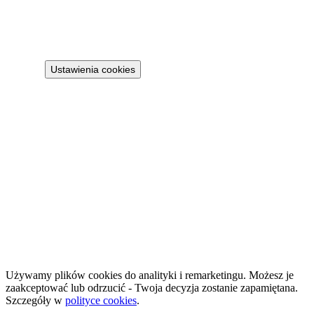
Політика конфіденційності
Регламент
Політика cookies
Ustawienia cookies
Projekt 100M Sp. z o.o. · NIP 8133855259
·
HostReady - документація compliance для короткострокової оренди
·
GastroReady - документація HACCP для гастрономії
©
2026
NailsReady
.
© 2026 NailsReady. Усі права захищені.
Używamy plików cookies do analityki i remarketingu. Możesz je
zaakceptować lub odrzucić - Twoja decyzja zostanie zapamiętana.
Szczegóły w
polityce cookies
.