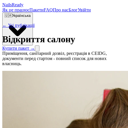
Nails
Ready
Як це працює
Пакети
FAQ
Про нас
Блог
Увійти
🇺🇦
Українська
← Усі публікації
Відкриття салону
Купити пакет →
Приміщення, санітарний дозвіл, реєстрація в CEIDG,
документи перед стартом - повний список для нових
власниць.