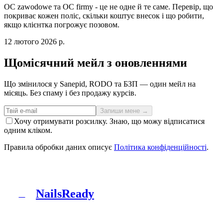
OC zawodowe та OC firmy - це не одне й те саме. Перевір, що
покриває кожен поліс, скільки коштує внесок і що робити,
якщо клієнтка погрожує позовом.
12 лютого 2026 р.
Щомісячний мейл з оновленнями
Що змінилося у Sanepid, RODO та БЗП — один мейл на
місяць. Без спаму і без продажу курсів.
Запиши мене →
Хочу отримувати розсилку. Знаю, що можу відписатися
одним кліком.
Правила обробки даних описує
Політика конфіденційності
.
NailsReady
N
NailsReady — пакет документів для салонів нігтів,