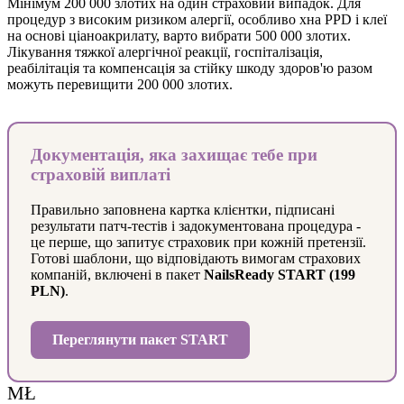
Мінімум 200 000 злотих на один страховий випадок. Для
процедур з високим ризиком алергії, особливо хна PPD і клеї
на основі ціаноакрилату, варто вибрати 500 000 злотих.
Лікування тяжкої алергічної реакції, госпіталізація,
реабілітація та компенсація за стійку шкоду здоров'ю разом
можуть перевищити 200 000 злотих.
Документація, яка захищає тебе при
страховій виплаті
Правильно заповнена картка клієнтки, підписані
результати патч-тестів і задокументована процедура -
це перше, що запитує страховик при кожній претензії.
Готові шаблони, що відповідають вимогам страхових
компаній, включені в пакет
NailsReady START (199
PLN)
.
Переглянути пакет START
MŁ