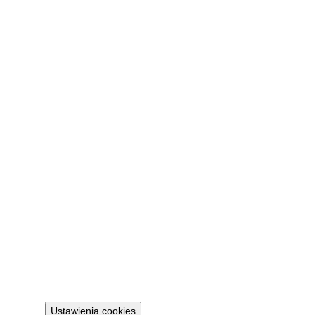
Компанія
Про нас
Контакт
FAQ
Мій кабінет
Увійти
Правове
Політика конфіденційності
Регламент
Політика cookies
Ustawienia cookies