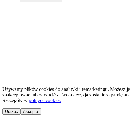
Projekt 100M Sp. z o.o. · NIP 8133855259
·
HostReady - документація compliance для короткострокової оренди
·
GastroReady - документація HACCP для гастрономії
©
2026
NailsReady
.
© 2026 NailsReady. Усі права захищені.
Używamy plików cookies do analityki i remarketingu. Możesz je
zaakceptować lub odrzucić - Twoja decyzja zostanie zapamiętana.
Szczegóły w
polityce cookies
.
Odrzuć
Akceptuj