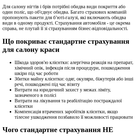
Для салону нігтів і брів потрібні обидва види покриття або
один поліс, що об'єднує обидва. Багато страхових компаній
пропонують пакети для бʼюті-галузі, які включають обидва
види в одному продукті. Страхування автомобіля - це окрема
справа, не плутай її зі страхуванням бізнес-відповідальності.
Що покриває стандартне страхування
для салону краси
Шкода здоров'ю клієнтки: алергічна реакція на препарат,
хімічний опік, інфекція після процедури, пошкодження
шкіри під час роботи
Збитки майну клієнтки: одяг, окуляри, біжутерія або інші
речі, пошкоджені під час візиту
Витрати на юридичний захист у межах ліміту,
зазначеного в полісі
Витрати на лікування та реабілітацію постраждалої
клієнтки
Компенсація втрачених заробітків клієнтки, якщо
тілесне ушкодження позбавило її можливості працювати
Чого стандартне страхування НЕ