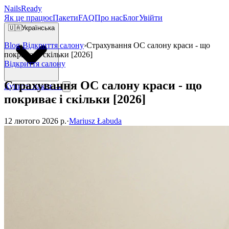
Nails
Ready
Як це працює
Пакети
FAQ
Про нас
Блог
Увійти
🇺🇦
Українська
Blog
›
Відкриття салону
›
Страхування OC салону краси - що
покриває і скільки [2026]
Відкриття салону
Страхування OC салону краси - що
Купити пакет →
покриває і скільки [2026]
12 лютого 2026 р.
·
Mariusz Łabuda