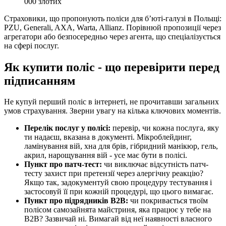
000 злотих
Страховики, що пропонують поліси для бʼюті-галузі в Польщі:
PZU, Generali, AXA, Warta, Allianz. Порівнюй пропозиції через
агрегатори або безпосередньо через агента, що спеціалізується
на сфері послуг.
Як купити поліс - що перевірити перед
підписанням
Не купуй перший поліс в інтернеті, не прочитавши загальних
умов страхування. Зверни увагу на кілька ключових моментів.
Перелік послуг у полісі:
перевір, чи кожна послуга, яку
ти надаєш, вказана в документі. Мікроблейдинг,
ламінування вій, хна для брів, гібридний манікюр, гель,
акрил, нарощування вій - усе має бути в полісі.
Пункт про патч-тест:
чи виключає відсутність патч-
тесту захист при претензії через алергічну реакцію?
Якщо так, задокументуй свою процедуру тестування і
застосовуй її при кожній процедурі, що цього вимагає.
Пункт про підрядників B2B:
чи покривається твоїм
полісом самозайнята майстриня, яка працює у тебе на
B2B? Зазвичай ні. Вимагай від неї наявності власного