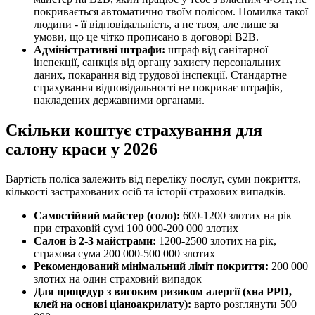
покривається автоматично твоїм полісом. Помилка такої
людини - її відповідальність, а не твоя, але лише за
умови, що це чітко прописано в договорі B2B.
Адміністративні штрафи:
штраф від санітарної
інспекції, санкція від органу захисту персональних
даних, покарання від трудової інспекції. Стандартне
страхування відповідальності не покриває штрафів,
накладених державними органами.
Скільки коштує страхування для
салону краси у 2026
Вартість поліса залежить від переліку послуг, суми покриття,
кількості застрахованих осіб та історії страхових випадків.
Самостійний майстер (соло):
600-1200 злотих на рік
при страховій сумі 100 000-200 000 злотих
Салон із 2-3 майстрами:
1200-2500 злотих на рік,
страхова сума 200 000-500 000 злотих
Рекомендований мінімальний ліміт покриття:
200 000
злотих на один страховий випадок
Для процедур з високим ризиком алергії (хна PPD,
клей на основі ціаноакрилату):
варто розглянути 500