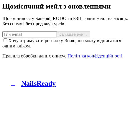
Щомісячний мейл з оновленнями
Що змінилося у Sanepid, RODO та БЗП - один мейл на місяць.
Без спаму і без продажу курсів.
Запиши мене →
Хочу отримувати розсилку. Знаю, що можу відписатися
одним кліком.
Правила обробки даних описує
Політика конфіденційності
.
NailsReady
N
NailsReady - пакет документів для салонів нігтів,
брів і вій. Sanepid, RODO, БЗП, BDO і патч-тест в
одній папці. Без юриста, без восьми тижнів
чекання.