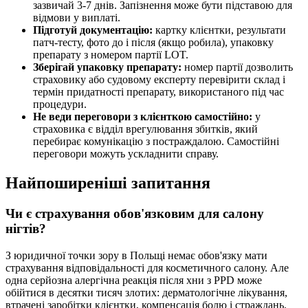
зазвичай 3-7 днів. Запізнення може бути підставою для
відмови у виплаті.
Підготуй документацію:
картку клієнтки, результати
патч-тесту, фото до і після (якщо робила), упаковку
препарату з номером партії LOT.
Зберігай упаковку препарату:
номер партії дозволить
страховику або судовому експерту перевірити склад і
термін придатності препарату, використаного під час
процедури.
Не веди переговори з клієнткою самостійно:
у
страховика є відділ врегулювання збитків, який
перебирає комунікацію з постраждалою. Самостійні
переговори можуть ускладнити справу.
Найпоширеніші запитання
Чи є страхування обов'язковим для салону
нігтів?
З юридичної точки зору в Польщі немає обов'язку мати
страхування відповідальності для косметичного салону. Але
одна серйозна алергічна реакція після хни з PPD може
обійтися в десятки тисяч злотих: дерматологічне лікування,
втрачені заробітки клієнтки, компенсація болю і страждань.