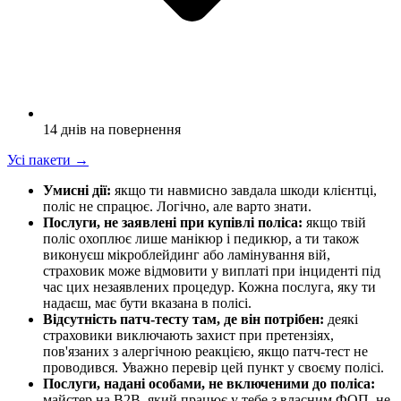
14 днів на повернення
Усі пакети
→
Умисні дії:
якщо ти навмисно завдала шкоди клієнтці,
поліс не спрацює. Логічно, але варто знати.
Послуги, не заявлені при купівлі поліса:
якщо твій
поліс охоплює лише манікюр і педикюр, а ти також
виконуєш мікроблейдинг або ламінування вій,
страховик може відмовити у виплаті при інциденті під
час цих незаявлених процедур. Кожна послуга, яку ти
надаєш, має бути вказана в полісі.
Відсутність патч-тесту там, де він потрібен:
деякі
страховики виключають захист при претензіях,
пов'язаних з алергічною реакцією, якщо патч-тест не
проводився. Уважно перевір цей пункт у своєму полісі.
Послуги, надані особами, не включеними до поліса:
майстер на B2B, який працює у тебе з власним ФОП, не