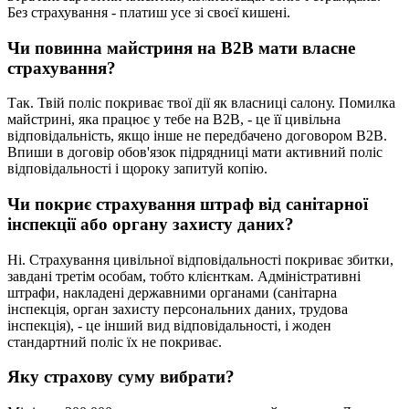
Без страхування - платиш усе зі своєї кишені.
Чи повинна майстриня на B2B мати власне
страхування?
Так. Твій поліс покриває твої дії як власниці салону. Помилка
майстрині, яка працює у тебе на B2B, - це її цивільна
відповідальність, якщо інше не передбачено договором B2B.
Впиши в договір обов'язок підрядниці мати активний поліс
відповідальності і щороку запитуй копію.
Чи покриє страхування штраф від санітарної
інспекції або органу захисту даних?
Ні. Страхування цивільної відповідальності покриває збитки,
завдані третім особам, тобто клієнткам. Адміністративні
штрафи, накладені державними органами (санітарна
інспекція, орган захисту персональних даних, трудова
інспекція), - це інший вид відповідальності, і жоден
стандартний поліс їх не покриває.
Яку страхову суму вибрати?