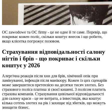
OC zawodowe та OC firmy - це не одне й те саме. Перевір, що
покриває кожен поліс, скільки коштує внесок і що робити,
якщо клієнтка погрожує позовом.
Страхування відповідальності салону
нігтів і брів - що покриває і скільки
коштує у 2026
Алергічна реакція після хни для брів, хімічний опік при
ламінуванні, інфекція після манікюру. Кожен із цих сценаріїв
може завершитися претензією на десятки тисяч злотих. Без
страхового поліса платиш зі своєї кишені. З полісом платить
страхова компанія. Страхування цивільної відповідальності
для салону краси - це не витрата, а інвестиція, яка коштує
кілька сотень злотих на рік і захищає від збитків, що можуть
знищити бізнес.