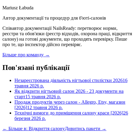
Mariusz Łabuda
Автор документації та процедур для б'юті-салонів
Співавтор документації NailsReady: перетворює норми,
реєстри та обов'язки (реєстр відходів, охорона праці, відкриття
салону) на готові документи, що проходять перевірку. Пише
про те, що інспектор дійсно перевіряє.
Більше про команду →
Пов'язані публікації
Незареєстрована діяльність нігтьової стилістки 2026
16
травня 2026 р.
Як відкрити нігтьовий салон 2026 - 23 документи на
старт
15 травня 2026 р.
Продаж продуктів через салон - Allegro, Etsy, магазин
[2026]
12 травня 2026 р.
Технічні вимоги до приміщення салону краси [2026]
26
березня 2026 р.
← Більше в: Відкриття салону
Дивитись пакети →