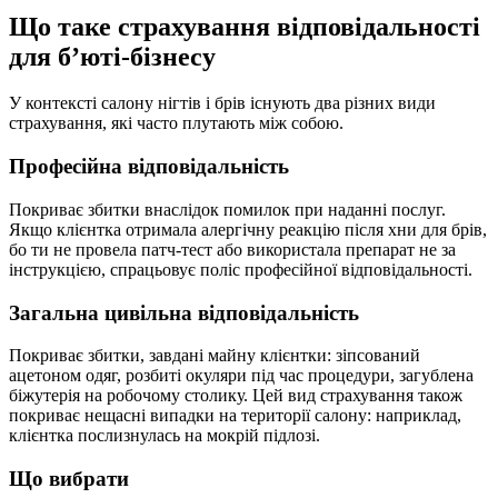
Що таке страхування відповідальності
для бʼюті-бізнесу
У контексті салону нігтів і брів існують два різних види
страхування, які часто плутають між собою.
Професійна відповідальність
Покриває збитки внаслідок помилок при наданні послуг.
Якщо клієнтка отримала алергічну реакцію після хни для брів,
бо ти не провела патч-тест або використала препарат не за
інструкцією, спрацьовує поліс професійної відповідальності.
Загальна цивільна відповідальність
Покриває збитки, завдані майну клієнтки: зіпсований
ацетоном одяг, розбиті окуляри під час процедури, загублена
біжутерія на робочому столику. Цей вид страхування також
покриває нещасні випадки на території салону: наприклад,
клієнтка послизнулась на мокрій підлозі.
Що вибрати