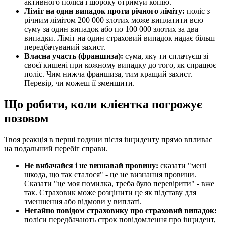
активного поліса і щороку отримуй копію.
Ліміт на один випадок проти річного ліміту:
поліс з
річним лімітом 200 000 злотих може виплатити всю
суму за один випадок або по 100 000 злотих за два
випадки. Ліміт на один страховий випадок надає більш
передбачуваний захист.
Власна участь (франшиза):
сума, яку ти сплачуєш зі
своєї кишені при кожному випадку до того, як спрацює
поліс. Чим нижча франшиза, тим кращий захист.
Перевір, чи можеш її зменшити.
Що робити, коли клієнтка погрожує
позовом
Твоя реакція в перші години після інциденту прямо впливає
на подальший перебіг справи.
Не вибачайся і не визнавай провину:
сказати "мені
шкода, що так сталося" - це не визнання провини.
Сказати "це моя помилка, треба було перевірити" - вже
так. Страховик може розцінити це як підставу для
зменшення або відмови у виплаті.
Негайно повідом страховику про страховий випадок:
поліси передбачають строк повідомлення про інцидент,