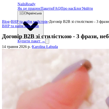
Nails
Ready
Як це працює
Пакети
FAQ
Про нас
Блог
Увійти
🇺🇦
Українська
Blog
›
BHP та найм майстрів
›
Договір B2B зі стилісткою - 3 фраз
BHP та найм майстрів
Договір B2B зі стилісткою - 3 фрази, не
Купити пакет →
14 травня 2026 р.
·
Karolina Łabuda