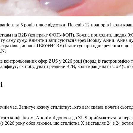
аність за 5 років плюс відсотки. Перевір 12 прапорів і коли кра
лісткам на B2B (контракт ФОП-ФОП). Кожна приходить щодня 9:
ту саму суму. Клієнтки записуються через Booksy Анни. Анна ду
страхівка, аналог ПФУ+НСЗУ) і запитує про одне речення в дого
LN.
е контрольованих сфер ZUS у 2026 році (поряд із гастрономією т
валіфікує, як побудувати реальне B2B, коли краще дати UoP (Umo
і
чий час. Запитує кожну стилістку: „хто вам сказав почати сьогод
лася з конфліктом. Анонімні доноси до ZUS приймаються та перев
з 2026 року обов'язково), що стилістка X виставляє 24 з 24 остан