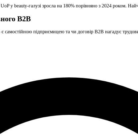
UoP у beauty-галузі зросла на 180% порівняно з 2024 роком. Най
вного B2B
чно є самостійною підприємицею та чи договір B2B нагадує трудо