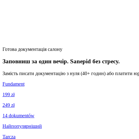
Готова документація салону
Заповниш за один вечір. Sanepid без стресу.
Замість писати документацію з нуля (40+ годин) або платити юр
Fundament
199 zł
249 zł
14
dokumentów
Найпопулярніший
Tarcza