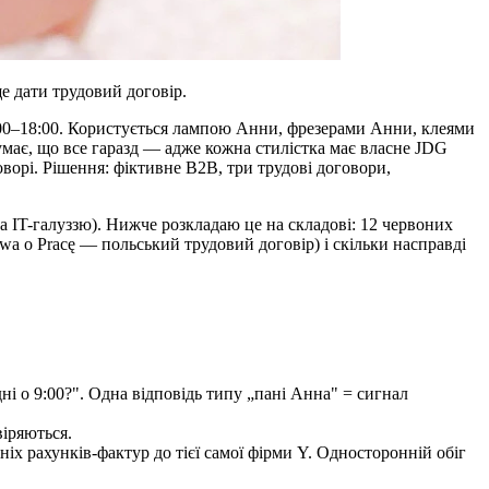
ще дати трудовий договір.
00–18:00. Користується лампою Анни, фрезерами Анни, клеями
має, що все гаразд — адже кожна стилістка має власне JDG
ворі. Рішення: фіктивне B2B, три трудові договори,
а IT-галуззю). Нижче розкладаю це на складові: 12 червоних
wa o Pracę — польський трудовий договір) і скільки насправді
ні о 9:00?". Одна відповідь типу „пані Анна" = сигнал
іряються.
ніх рахунків-фактур до тієї самої фірми Y. Односторонній обіг