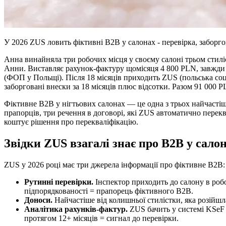
У 2026 ZUS ловить фіктивні B2B у салонах - перевірка, заборгов
Анна винайняла три робочих місця у своєму салоні трьом сти
Анни. Виставляє рахунок-фактуру щомісяця 4 800 PLN, завжди 
(ФОП у Польщі). Після 18 місяців приходить ZUS (польська соц
заборговані внески за 18 місяців плюс відсотки. Разом 91 000 P
Фіктивне B2B у нігтьових салонах — це одна з трьох найчастіш
прапорців, три речення в договорі, які ZUS автоматично перек
коштує рішення про перекваліфікацію.
Звідки ZUS взагалі знає про B2B у салон
ZUS у 2026 році має три джерела інформації про фіктивне B2B:
Рутинні перевірки.
Інспектор приходить до салону в робо
підпорядкованості = прапорець фіктивного B2B.
Доноси.
Найчастіше від колишньої стилістки, яка розійш
Аналітика рахунків-фактур.
ZUS бачить у системі KSeF (
протягом 12+ місяців = сигнал до перевірки.