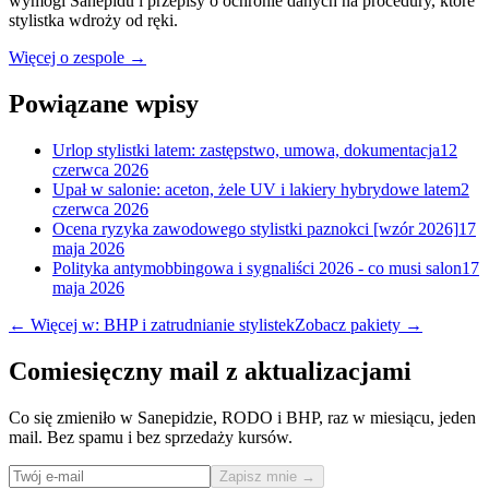
wymogi Sanepidu i przepisy o ochronie danych na procedury, które
stylistka wdroży od ręki.
Więcej o zespole →
Powiązane wpisy
Urlop stylistki latem: zastępstwo, umowa, dokumentacja
12
czerwca 2026
Upał w salonie: aceton, żele UV i lakiery hybrydowe latem
2
czerwca 2026
Ocena ryzyka zawodowego stylistki paznokci [wzór 2026]
17
maja 2026
Polityka antymobbingowa i sygnaliści 2026 - co musi salon
17
maja 2026
← Więcej w: BHP i zatrudnianie stylistek
Zobacz pakiety →
Comiesięczny mail z aktualizacjami
Co się zmieniło w Sanepidzie, RODO i BHP, raz w miesiącu, jeden
mail. Bez spamu i bez sprzedaży kursów.
Zapisz mnie →