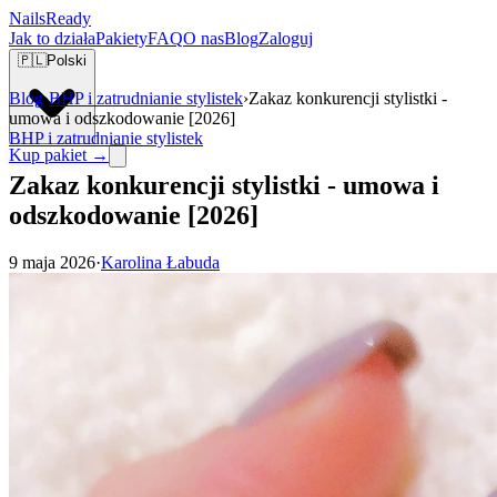
Nails
Ready
Jak to działa
Pakiety
FAQ
O nas
Blog
Zaloguj
🇵🇱
Polski
Blog
›
BHP i zatrudnianie stylistek
›
Zakaz konkurencji stylistki -
umowa i odszkodowanie [2026]
BHP i zatrudnianie stylistek
Kup pakiet →
Zakaz konkurencji stylistki - umowa i
odszkodowanie [2026]
9 maja 2026
·
Karolina Łabuda