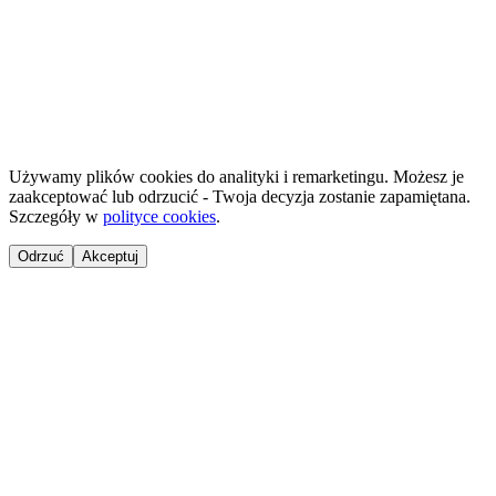
©
2026
NailsReady
.
© 2026 NailsReady. Wszelkie prawa zastrzeżone.
Używamy plików cookies do analityki i remarketingu. Możesz je
zaakceptować lub odrzucić - Twoja decyzja zostanie zapamiętana.
Szczegóły w
polityce cookies
.
Odrzuć
Akceptuj