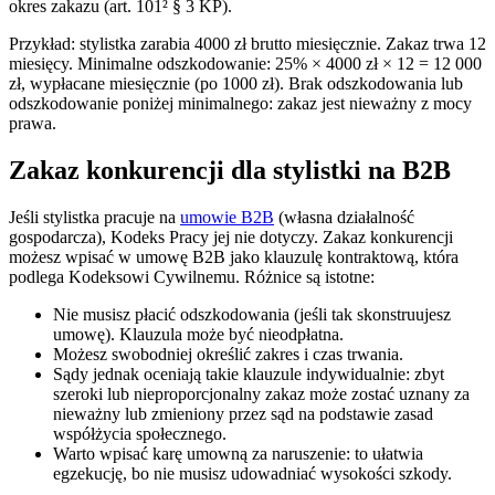
okres zakazu (art. 101² § 3 KP).
Przykład: stylistka zarabia 4000 zł brutto miesięcznie. Zakaz trwa 12
miesięcy. Minimalne odszkodowanie: 25% × 4000 zł × 12 = 12 000
zł, wypłacane miesięcznie (po 1000 zł). Brak odszkodowania lub
odszkodowanie poniżej minimalnego: zakaz jest nieważny z mocy
prawa.
Zakaz konkurencji dla stylistki na B2B
Jeśli stylistka pracuje na
umowie B2B
(własna działalność
gospodarcza), Kodeks Pracy jej nie dotyczy. Zakaz konkurencji
możesz wpisać w umowę B2B jako klauzulę kontraktową, która
podlega Kodeksowi Cywilnemu. Różnice są istotne:
Nie musisz płacić odszkodowania (jeśli tak skonstruujesz
umowę). Klauzula może być nieodpłatna.
Możesz swobodniej określić zakres i czas trwania.
Sądy jednak oceniają takie klauzule indywidualnie: zbyt
szeroki lub nieproporcjonalny zakaz może zostać uznany za
nieważny lub zmieniony przez sąd na podstawie zasad
współżycia społecznego.
Warto wpisać karę umowną za naruszenie: to ułatwia
egzekucję, bo nie musisz udowadniać wysokości szkody.