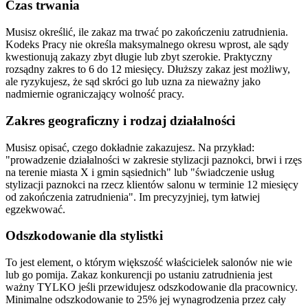
Czas trwania
Musisz określić, ile zakaz ma trwać po zakończeniu zatrudnienia.
Kodeks Pracy nie określa maksymalnego okresu wprost, ale sądy
kwestionują zakazy zbyt długie lub zbyt szerokie. Praktyczny
rozsądny zakres to 6 do 12 miesięcy. Dłuższy zakaz jest możliwy,
ale ryzykujesz, że sąd skróci go lub uzna za nieważny jako
nadmiernie ograniczający wolność pracy.
Zakres geograficzny i rodzaj działalności
Musisz opisać, czego dokładnie zakazujesz. Na przykład:
"prowadzenie działalności w zakresie stylizacji paznokci, brwi i rzęs
na terenie miasta X i gmin sąsiednich" lub "świadczenie usług
stylizacji paznokci na rzecz klientów salonu w terminie 12 miesięcy
od zakończenia zatrudnienia". Im precyzyjniej, tym łatwiej
egzekwować.
Odszkodowanie dla stylistki
To jest element, o którym większość właścicielek salonów nie wie
lub go pomija. Zakaz konkurencji po ustaniu zatrudnienia jest
ważny TYLKO jeśli przewidujesz odszkodowanie dla pracownicy.
Minimalne odszkodowanie to 25% jej wynagrodzenia przez cały