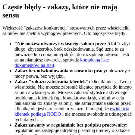
Częste błędy - zakazy, które nie mają
sensu
Większość "zakazów konkurencji" stosowanych przez właścicielki
salonów nie spełnia wymogów prawnych. Oto najczęstsze błędy:
"Nie możesz otworzyć własnego salonu przez 5 lat":
zbyt
długo, zbyt szeroko, brak odszkodowania. Sąd uzna to za
nieważne lub co najmniej skróci do rozsądnego okresu. Jeśli
sama planujesz otwarcie, sprawdź
kompletną listę
dokumentów na start
.
Zakaz bez odszkodowania w stosunku pracy:
nieważny z
mocy prawa, bez wyjątku.
Zakaz "zakazu zabierania klientek":
klientki nie są Twoją
własnością. Nie możesz zabronić klientce przyjścia do innego
salonu z własnej woli. Możesz zakazać stylistce aktywnego
podbierania klientek (np. kontaktowania się z nimi w celu
nakłaniania do zmiany salonu), ale sama zmiana salonu przez
klientkę nie jest naruszeniem zakazu. Pamiętaj, że
ewidencja
klientek podlega RODO
i nie możesz swobodnie udostępniać
tych danych.
Zakaz zawarty w regulaminie bez podpisu pracownicy:
regulamin nie zastępuje odrębnej pisemnej umowy o zakazie