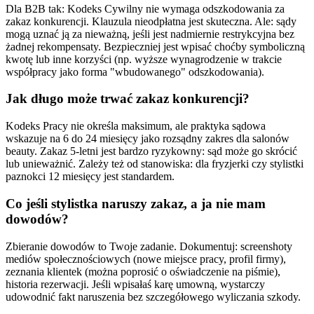
Dla B2B tak: Kodeks Cywilny nie wymaga odszkodowania za
zakaz konkurencji. Klauzula nieodpłatna jest skuteczna. Ale: sądy
mogą uznać ją za nieważną, jeśli jest nadmiernie restrykcyjna bez
żadnej rekompensaty. Bezpieczniej jest wpisać choćby symboliczną
kwotę lub inne korzyści (np. wyższe wynagrodzenie w trakcie
współpracy jako forma "wbudowanego" odszkodowania).
Jak długo może trwać zakaz konkurencji?
Kodeks Pracy nie określa maksimum, ale praktyka sądowa
wskazuje na 6 do 24 miesięcy jako rozsądny zakres dla salonów
beauty. Zakaz 5-letni jest bardzo ryzykowny: sąd może go skrócić
lub unieważnić. Zależy też od stanowiska: dla fryzjerki czy stylistki
paznokci 12 miesięcy jest standardem.
Co jeśli stylistka naruszy zakaz, a ja nie mam
dowodów?
Zbieranie dowodów to Twoje zadanie. Dokumentuj: screenshoty
mediów społecznościowych (nowe miejsce pracy, profil firmy),
zeznania klientek (można poprosić o oświadczenie na piśmie),
historia rezerwacji. Jeśli wpisałaś karę umowną, wystarczy
udowodnić fakt naruszenia bez szczegółowego wyliczania szkody.