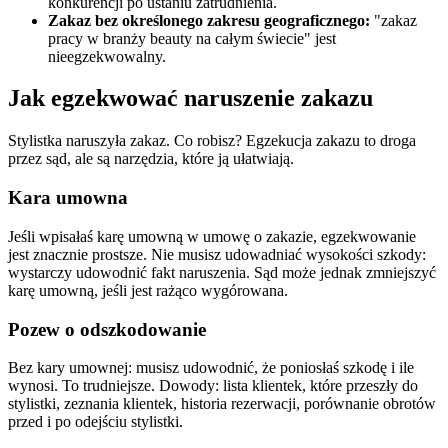
konkurencji po ustaniu zatrudnienia.
Zakaz bez określonego zakresu geograficznego:
"zakaz
pracy w branży beauty na całym świecie" jest
nieegzekwowalny.
Jak egzekwować naruszenie zakazu
Stylistka naruszyła zakaz. Co robisz? Egzekucja zakazu to droga
przez sąd, ale są narzędzia, które ją ułatwiają.
Kara umowna
Jeśli wpisałaś karę umowną w umowę o zakazie, egzekwowanie
jest znacznie prostsze. Nie musisz udowadniać wysokości szkody:
wystarczy udowodnić fakt naruszenia. Sąd może jednak zmniejszyć
karę umowną, jeśli jest rażąco wygórowana.
Pozew o odszkodowanie
Bez kary umownej: musisz udowodnić, że poniosłaś szkodę i ile
wynosi. To trudniejsze. Dowody: lista klientek, które przeszły do
stylistki, zeznania klientek, historia rezerwacji, porównanie obrotów
przed i po odejściu stylistki.