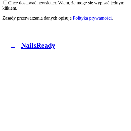
Chcę dostawać newsletter. Wiem, że mogę się wypisać jednym
klikiem.
Zasady przetwarzania danych opisuje
Polityka prywatności
.
NailsReady
N
NailsReady to pakiet dokumentów dla salonów
paznokci, brwi i rzęs. Sanepid, RODO, BHP, BDO i
patch test w jednym segregatorze. Bez prawnika, bez
ośmiu tygodni czekania.
Produkt
Co dostajesz
Pakiety
Jak to działa