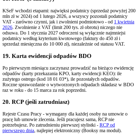
KSeF wchodzi etapami: najwięksi podatnicy (sprzedaż powyżej 200
mln zł w 2024) od 1 lutego 2026, a wszyscy pozostali podatnicy
VAT - zarówno czynni, jak i zwolnieni podmiotowo - od
1 kwietnia
2026
. Zwolnienie z VAT (limit 200 tys. zł obrotu) niczego nie
odsuwa. Do 1 stycznia 2027 odroczeni są wyłącznie najmniejsi
podatnicy według kryterium kwotowego (faktury do 450 zł i
sprzedaż miesięczna do 10 000 zł), niezależnie od statusu VAT.
19. Karta ewidencji odpadów BDO
Po pierwszym miesiącu zaczynasz prowadzić na bieżąco ewidencję
odpadów (karty przekazania KPO, karty ewidencji KEO): ile
zużytego ostrego (kod 18 01 03*), ile pozostałych odpadów.
Roczne sprawozdanie o wytworzonych odpadach składasz w BDO
raz w roku - do 15 marca za rok poprzedni.
20. RCP (jeśli zatrudniasz)
Rejestr Czasu Pracy - wymagany dla każdej osoby na umowie o
pracę lub umowie zlecenia. Jeśli pracujesz sama, RCP nie
potrzebujesz. Po zatrudnieniu pierwszej stylistki -
RCP od
pierwszego dnia
, najlepiej elektroniczny (Booksy ma moduł).