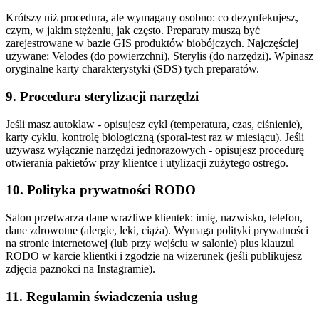
Krótszy niż procedura, ale wymagany osobno: co dezynfekujesz,
czym, w jakim stężeniu, jak często. Preparaty muszą być
zarejestrowane w bazie GIS produktów biobójczych. Najczęściej
używane: Velodes (do powierzchni), Sterylis (do narzędzi). Wpinasz
oryginalne karty charakterystyki (SDS) tych preparatów.
9. Procedura sterylizacji narzędzi
Jeśli masz autoklaw - opisujesz cykl (temperatura, czas, ciśnienie),
karty cyklu, kontrolę biologiczną (sporal-test raz w miesiącu). Jeśli
używasz wyłącznie narzędzi jednorazowych - opisujesz procedurę
otwierania pakietów przy klientce i utylizacji zużytego ostrego.
10. Polityka prywatności RODO
Salon przetwarza dane wrażliwe klientek: imię, nazwisko, telefon,
dane zdrowotne (alergie, leki, ciąża). Wymaga polityki prywatności
na stronie internetowej (lub przy wejściu w salonie) plus klauzul
RODO w karcie klientki i zgodzie na wizerunek (jeśli publikujesz
zdjęcia paznokci na Instagramie).
11. Regulamin świadczenia usług