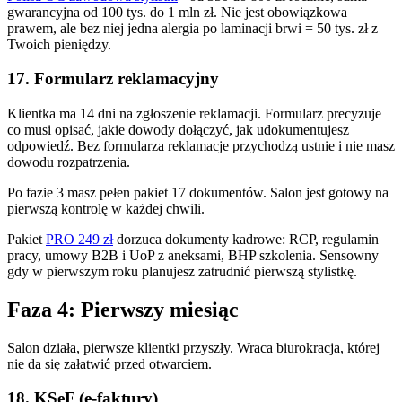
gwarancyjna od 100 tys. do 1 mln zł. Nie jest obowiązkowa
prawem, ale bez niej jedna alergia po laminacji brwi = 50 tys. zł z
Twoich pieniędzy.
17. Formularz reklamacyjny
Klientka ma 14 dni na zgłoszenie reklamacji. Formularz precyzuje
co musi opisać, jakie dowody dołączyć, jak udokumentujesz
odpowiedź. Bez formularza reklamacje przychodzą ustnie i nie masz
dowodu rozpatrzenia.
Po fazie 3 masz pełen pakiet 17 dokumentów. Salon jest gotowy na
pierwszą kontrolę w każdej chwili.
Pakiet
PRO 249 zł
dorzuca dokumenty kadrowe: RCP, regulamin
pracy, umowy B2B i UoP z aneksami, BHP szkolenia. Sensowny
gdy w pierwszym roku planujesz zatrudnić pierwszą stylistkę.
Faza 4: Pierwszy miesiąc
Salon działa, pierwsze klientki przyszły. Wraca biurokracja, której
nie da się załatwić przed otwarciem.
18. KSeF (e-faktury)