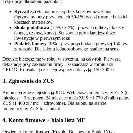
Trzy opcje dla salonu paznokci:
Ryczałt 8,5%
- najprostszy, bez kosztów uzyskania.
Optymalny przy przychodach 50-150 tys. zł rocznie i niskich
kosztach materiałów.
Skala podatkowa
(12% / 32%) - pozwala odliczyć koszty
(sprzęt, czynsz, kursy). Sensowna gdy planujesz duże
inwestycje w pierwszym roku.
Podatek liniowy 19%
- przy przychodach powyżej 150 tys.
zł rocznie. Dla salonu jednoosobowego rzadko ma sens.
Decyzję bierzesz raz w roku, w styczniu, na cały rok. Pierwszą
deklarację przy zakładaniu firmy - zaznaczasz w formularzu
CEIDG. Konsultacja z księgową przed decyzją: 150-300 zł.
3. Zgłoszenie do ZUS
Automatycznie z rejestracją JDG. Wybierasz preferencyjny ZUS (6
miesięcy = 0 zł, potem 24 miesiące mała ZUS ~1 770 zł) albo pełny
ZUS (1 400 zł / mc + zdrowotne). Dla salonu na starcie
preferencyjny ZUS to standard.
4. Konto firmowe + biała lista MF
Otwierasz konto firmowe (Revolut Business, mBank, ING -