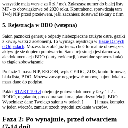
wszystkie mają wersje za 0 zł / mc). Zgłaszasz numer do białej listy
MF - to obowiązkowe od 2020 roku. Kontrahenci sprawdzają tam
Twój NIP przed przelewem, jeśli zaczniesz dostawać faktury z firm.
5. Rejestracja w BDO (wstępna)
Salon paznokci generuje odpady niebezpieczne (zużyte ostre, gaziki
z krwią, watki z acetonem). To wymaga rejestracji w
Bazie Danych
o Odpadach
. Możesz to zrobić już teraz, choć formalnie obowiązek
aktywuje się dopiero po otwarciu. Sama rejestracja jest darmowa,
ale dokumentacja BDO (karty ewidencji, kwartalne sprawozdania)
to ciągłe zobowiązanie.
Po fazie 1 masz: NIP, REGON, wpis CEIDG, ZUS, konto firmowe,
biała lista, BDO. Możesz zacząć negocjować umowę najmu lokalu -
masz dane do podpisu.
Pakiet
START 199 zł
obejmuje gotowe dokumenty fazy 1 i 2 -
RODO, regulamin, procedura sanitarna, plan dezynfekcji, BDO.
Wypełniasz dane Twojego salonu w polach [_____] i masz komplet
w jeden wieczór, zamiast trzech tygodni szukania wzorów.
Faza 2: Po wynajmie, przed otwarciem
(7-14 dni)