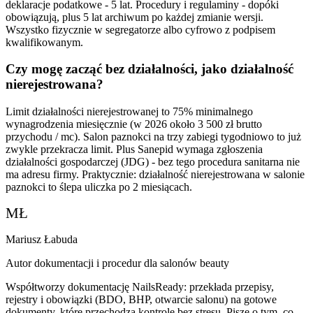
deklaracje podatkowe - 5 lat. Procedury i regulaminy - dopóki
obowiązują, plus 5 lat archiwum po każdej zmianie wersji.
Wszystko fizycznie w segregatorze albo cyfrowo z podpisem
kwalifikowanym.
Czy mogę zacząć bez działalności, jako działalność
nierejestrowana?
Limit działalności nierejestrowanej to 75% minimalnego
wynagrodzenia miesięcznie (w 2026 około 3 500 zł brutto
przychodu / mc). Salon paznokci na trzy zabiegi tygodniowo to już
zwykle przekracza limit. Plus Sanepid wymaga zgłoszenia
działalności gospodarczej (JDG) - bez tego procedura sanitarna nie
ma adresu firmy. Praktycznie: działalność nierejestrowana w salonie
paznokci to ślepa uliczka po 2 miesiącach.
MŁ
Mariusz Łabuda
Autor dokumentacji i procedur dla salonów beauty
Współtworzy dokumentację NailsReady: przekłada przepisy,
rejestry i obowiązki (BDO, BHP, otwarcie salonu) na gotowe
dokumenty, które przechodzą kontrolę bez stresu. Pisze o tym, co