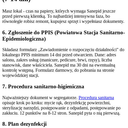
Masz lokal - czas na papiery, których wymaga Sanepid jeszcze
przed pierwszą klientką. To najbardziej intensywna faza, bo
równolegle robisz remont, kupujesz sprzęt i wypełniasz dokumenty.
6. Zgłoszenie do PPIS (Powiatowa Stacja Sanitarno-
Epidemiologiczna)
Składasz formularz „Zawiadomienie o rozpoczęciu działalności" do
lokalnego PPIS minimum 14 dni przed otwarciem. Dane: adres
salonu, zakres usług (manicure, pedicure, brwi, rzęsy), liczba
stanowisk, dane właściciela. Sanepid ma 30 dni na ewentualną
kontrolę wstępną. Formularz darmowy, do pobrania na stronie
wojewódzkiej stacji.
7. Procedura sanitarno-higieniczna
Najważniejszy dokument w segregatorze.
Procedura sanitarna
opisuje krok po kroku: mycie rąk, dezynfekcję powierzchni,
sterylizację narzędzi, postępowanie z odpadami, postępowanie po
zakłuciu. 12 punktów na 8-12 stron. Sanepid pyta o nią pierwszą.
8. Plan dezynfekcji