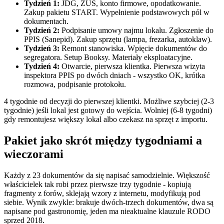
Tydzień 1:
JDG, ZUS, konto firmowe, opodatkowanie.
Zakup pakietu START. Wypełnienie podstawowych pól w
dokumentach.
Tydzień 2:
Podpisanie umowy najmu lokalu. Zgłoszenie do
PPIS (Sanepid). Zakup sprzętu (lampa, frezarka, autoklaw).
Tydzień 3:
Remont stanowiska. Wpięcie dokumentów do
segregatora. Setup Booksy. Materiały eksploatacyjne.
Tydzień 4:
Otwarcie, pierwsza klientka. Pierwsza wizyta
inspektora PPIS po dwóch dniach - wszystko OK, krótka
rozmowa, podpisanie protokołu.
4 tygodnie od decyzji do pierwszej klientki. Możliwe szybciej (2-3
tygodnie) jeśli lokal jest gotowy do wejścia. Wolniej (6-8 tygodni)
gdy remontujesz większy lokal albo czekasz na sprzęt z importu.
Pakiet jako skrót między tygodniami a
wieczorami
Każdy z 23 dokumentów da się napisać samodzielnie. Większość
właścicielek tak robi przez pierwsze trzy tygodnie - kopiują
fragmenty z forów, sklejają wzory z internetu, modyfikują pod
siebie. Wynik zwykle: brakuje dwóch-trzech dokumentów, dwa są
napisane pod gastronomię, jeden ma nieaktualne klauzule RODO
sprzed 2018.