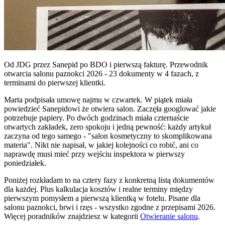
Od JDG przez Sanepid po BDO i pierwszą fakturę. Przewodnik
otwarcia salonu paznokci 2026 - 23 dokumenty w 4 fazach, z
terminami do pierwszej klientki.
Marta podpisała umowę najmu w czwartek. W piątek miała
powiedzieć Sanepidowi że otwiera salon. Zaczęła googlować jakie
potrzebuje papiery. Po dwóch godzinach miała czternaście
otwartych zakładek, zero spokoju i jedną pewność: każdy artykuł
zaczyna od tego samego - "salon kosmetyczny to skomplikowana
materia". Nikt nie napisał, w jakiej kolejności co robić, ani co
naprawdę musi mieć przy wejściu inspektora w pierwszy
poniedziałek.
Poniżej rozkładam to na cztery fazy z konkretną listą dokumentów
dla każdej. Plus kalkulacja kosztów i realne terminy między
pierwszym pomysłem a pierwszą klientką w fotelu. Pisane dla
salonu paznokci, brwi i rzęs - wszystko zgodne z przepisami 2026.
Więcej poradników znajdziesz w kategorii
Otwieranie salonu
.