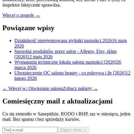
inspektor faktycznie sprawdza.
Więcej o zespole →
Powiązane wpisy
Działalność nierejestrowana stylistki paznokci 2026
16 maja
2026
Sprzedaż produktów przez salon - Allegro, Etsy, sklep
[2026]
12 maja 2026
Wymagania techniczne lokalu salonu paznokci [2026]
26
marca 2026
Ubezpieczenie OC salonu beauty - co pokrywa i ile [2026]
12
lutego 2026
← Więcej w: Otwieranie salonu
Zobacz pakiety →
Comiesięczny mail z aktualizacjami
Co się zmieniło w Sanepidzie, RODO i BHP, raz w miesiącu, jeden
mail. Bez spamu i bez sprzedaży kursów.
Zapisz mnie →