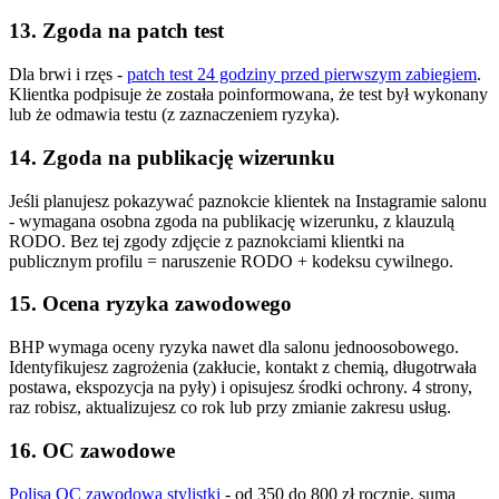
13. Zgoda na patch test
Dla brwi i rzęs -
patch test 24 godziny przed pierwszym zabiegiem
.
Klientka podpisuje że została poinformowana, że test był wykonany
lub że odmawia testu (z zaznaczeniem ryzyka).
14. Zgoda na publikację wizerunku
Jeśli planujesz pokazywać paznokcie klientek na Instagramie salonu
- wymagana osobna zgoda na publikację wizerunku, z klauzulą
RODO. Bez tej zgody zdjęcie z paznokciami klientki na
publicznym profilu = naruszenie RODO + kodeksu cywilnego.
15. Ocena ryzyka zawodowego
BHP wymaga oceny ryzyka nawet dla salonu jednoosobowego.
Identyfikujesz zagrożenia (zakłucie, kontakt z chemią, długotrwała
postawa, ekspozycja na pyły) i opisujesz środki ochrony. 4 strony,
raz robisz, aktualizujesz co rok lub przy zmianie zakresu usług.
16. OC zawodowe
Polisa OC zawodowa stylistki
- od 350 do 800 zł rocznie, suma