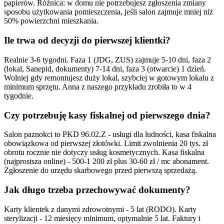
papierów. Różnica: w domu nie potrzebujesz zgłoszenia zmiany
sposobu użytkowania pomieszczenia, jeśli salon zajmuje mniej niż
50% powierzchni mieszkania.
Ile trwa od decyzji do pierwszej klientki?
Realnie 3-6 tygodni. Faza 1 (JDG, ZUS) zajmuje 5-10 dni, faza 2
(lokal, Sanepid, dokumenty) 7-14 dni, faza 3 (otwarcie) 1 dzień.
Wolniej gdy remontujesz duży lokal, szybciej w gotowym lokalu z
minimum sprzętu. Anna z naszego przykładu zrobiła to w 4
tygodnie.
Czy potrzebuję kasy fiskalnej od pierwszego dnia?
Salon paznokci to PKD 96.02.Z - usługi dla ludności, kasa fiskalna
obowiązkowa od pierwszej złotówki. Limit zwolnienia 20 tys. zł
obrotu rocznie nie dotyczy usług kosmetycznych. Kasa fiskalna
(najprostsza online) - 500-1 200 zł plus 30-60 zł / mc abonament.
Zgłoszenie do urzędu skarbowego przed pierwszą sprzedażą.
Jak długo trzeba przechowywać dokumenty?
Karty klientek z danymi zdrowotnymi - 5 lat (RODO). Karty
sterylizacji - 12 miesięcy minimum, optymalnie 5 lat. Faktury i