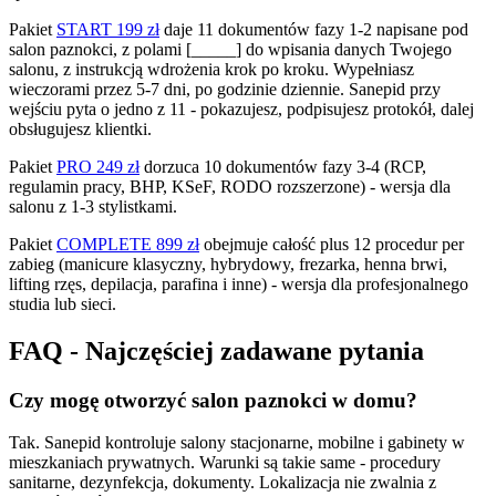
Pakiet
START 199 zł
daje 11 dokumentów fazy 1-2 napisane pod
salon paznokci, z polami [_____] do wpisania danych Twojego
salonu, z instrukcją wdrożenia krok po kroku. Wypełniasz
wieczorami przez 5-7 dni, po godzinie dziennie. Sanepid przy
wejściu pyta o jedno z 11 - pokazujesz, podpisujesz protokół, dalej
obsługujesz klientki.
Pakiet
PRO 249 zł
dorzuca 10 dokumentów fazy 3-4 (RCP,
regulamin pracy, BHP, KSeF, RODO rozszerzone) - wersja dla
salonu z 1-3 stylistkami.
Pakiet
COMPLETE 899 zł
obejmuje całość plus 12 procedur per
zabieg (manicure klasyczny, hybrydowy, frezarka, henna brwi,
lifting rzęs, depilacja, parafina i inne) - wersja dla profesjonalnego
studia lub sieci.
FAQ - Najczęściej zadawane pytania
Czy mogę otworzyć salon paznokci w domu?
Tak. Sanepid kontroluje salony stacjonarne, mobilne i gabinety w
mieszkaniach prywatnych. Warunki są takie same - procedury
sanitarne, dezynfekcja, dokumenty. Lokalizacja nie zwalnia z