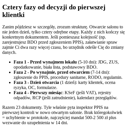
Cztery fazy od decyzji do pierwszej
klientki
Zanim pójdziesz w szczegóły, zrozum strukturę. Otwarcie salonu to
nie jeden dzień, tylko cztery odrębne etapy. Każdy z nich kończy się
konkretnym dokumentem. Jeśli pomieszasz kolejność (np.
zarejestrujesz BDO przed zgłoszeniem PPIS), załatwianie spraw
zajmie Ci dwa razy więcej czasu, bo urzędnik odeśle Cię do zmiany
danych.
Faza 1 - Przed wynajmem lokalu
(5-10 dni): JDG, ZUS,
opodatkowanie, biała lista, podstawowy BDO.
Faza 2 - Po wynajmie, przed otwarciem
(7-14 dni):
zgłoszenie do PPIS, procedury sanitarne, RODO, regulamin.
Faza 3 - Dzień otwarcia
(1 dzień): karty klientek, ocena
ryzyka, OC, formularze.
Faza 4 - Pierwszy miesiąc
: KSeF (jeśli VAT), rejestry
odpadów, RCP (jeśli zatrudnienie), kalendarz przeglądów.
Razem 23 dokumenty. Tyle właśnie pyta inspektor PPIS na
pierwszej kontroli w nowo otwartym salonie. Brak któregokolwiek
= uchybienie w protokole, najczęściej mandat 500-2 500 zł plus
wezwanie do uzupełnienia w 14 dni.