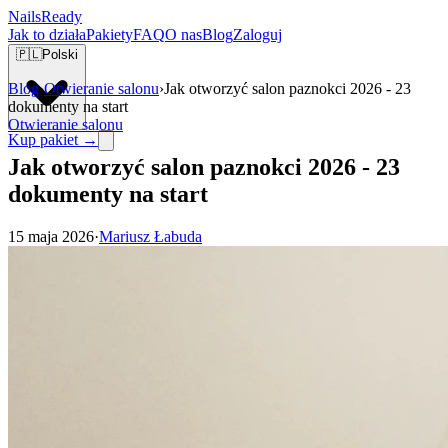
Nails
Ready
Jak to działa
Pakiety
FAQ
O nas
Blog
Zaloguj
🇵🇱
Polski
Blog
›
Otwieranie salonu
›
Jak otworzyć salon paznokci 2026 - 23
dokumenty na start
Otwieranie salonu
Kup pakiet →
Jak otworzyć salon paznokci 2026 - 23
dokumenty na start
15 maja 2026
·
Mariusz Łabuda