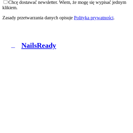
Chcę dostawać newsletter. Wiem, że mogę się wypisać jednym
klikiem.
Zasady przetwarzania danych opisuje
Polityka prywatności
.
NailsReady
N
NailsReady to pakiet dokumentów dla salonów
paznokci, brwi i rzęs. Sanepid, RODO, BHP, BDO i
patch test w jednym segregatorze. Bez prawnika, bez
ośmiu tygodni czekania.
Produkt
Co dostajesz
Pakiety
Jak to działa