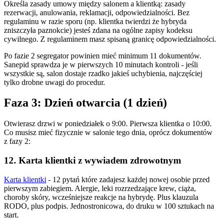
Określa zasady umowy między salonem a klientką: zasady
rezerwacji, anulowania, reklamacji, odpowiedzialności. Bez
regulaminu w razie sporu (np. klientka twierdzi że hybryda
zniszczyła paznokcie) jesteś zdana na ogólne zapisy kodeksu
cywilnego. Z regulaminem masz spisaną granicę odpowiedzialności.
Po fazie 2 segregator powinien mieć minimum 11 dokumentów.
Sanepid sprawdza je w pierwszych 10 minutach kontroli - jeśli
wszystkie są, salon dostaje rzadko jakieś uchybienia, najczęściej
tylko drobne uwagi do procedur.
Faza 3: Dzień otwarcia (1 dzień)
Otwierasz drzwi w poniedziałek o 9:00. Pierwsza klientka o 10:00.
Co musisz mieć fizycznie w salonie tego dnia, oprócz dokumentów
z fazy 2:
12. Karta klientki z wywiadem zdrowotnym
Karta klientki
- 12 pytań które zadajesz każdej nowej osobie przed
pierwszym zabiegiem. Alergie, leki rozrzedzające krew, ciąża,
choroby skóry, wcześniejsze reakcje na hybrydę. Plus klauzula
RODO, plus podpis. Jednostronicowa, do druku w 100 sztukach na
start.