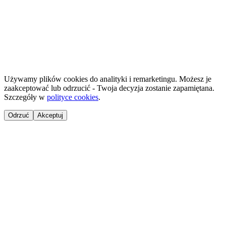
©
2026
NailsReady
.
© 2026 NailsReady. Wszelkie prawa zastrzeżone.
Używamy plików cookies do analityki i remarketingu. Możesz je
zaakceptować lub odrzucić - Twoja decyzja zostanie zapamiętana.
Szczegóły w
polityce cookies
.
Odrzuć
Akceptuj