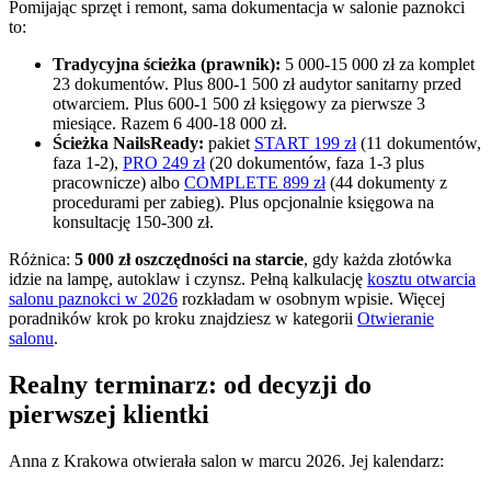
Pomijając sprzęt i remont, sama dokumentacja w salonie paznokci
to:
Tradycyjna ścieżka (prawnik):
5 000-15 000 zł za komplet
23 dokumentów. Plus 800-1 500 zł audytor sanitarny przed
otwarciem. Plus 600-1 500 zł księgowy za pierwsze 3
miesiące. Razem 6 400-18 000 zł.
Ścieżka NailsReady:
pakiet
START 199 zł
(11 dokumentów,
faza 1-2),
PRO 249 zł
(20 dokumentów, faza 1-3 plus
pracownicze) albo
COMPLETE 899 zł
(44 dokumenty z
procedurami per zabieg). Plus opcjonalnie księgowa na
konsultację 150-300 zł.
Różnica:
5 000 zł oszczędności na starcie
, gdy każda złotówka
idzie na lampę, autoklaw i czynsz. Pełną kalkulację
kosztu otwarcia
salonu paznokci w 2026
rozkładam w osobnym wpisie. Więcej
poradników krok po kroku znajdziesz w kategorii
Otwieranie
salonu
.
Realny terminarz: od decyzji do
pierwszej klientki
Anna z Krakowa otwierała salon w marcu 2026. Jej kalendarz: