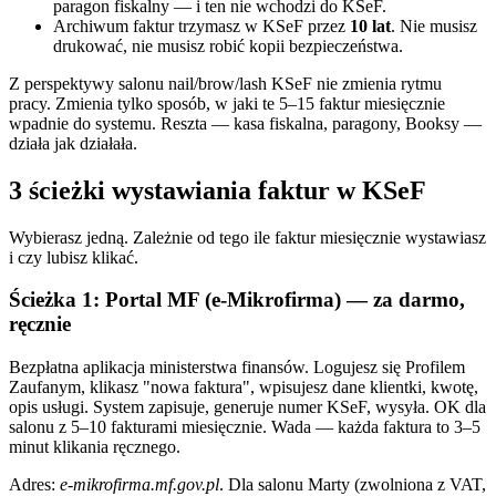
paragon fiskalny — i ten nie wchodzi do KSeF.
Archiwum faktur trzymasz w KSeF przez
10 lat
. Nie musisz
drukować, nie musisz robić kopii bezpieczeństwa.
Z perspektywy salonu nail/brow/lash KSeF nie zmienia rytmu
pracy. Zmienia tylko sposób, w jaki te 5–15 faktur miesięcznie
wpadnie do systemu. Reszta — kasa fiskalna, paragony, Booksy —
działa jak działała.
3 ścieżki wystawiania faktur w KSeF
Wybierasz jedną. Zależnie od tego ile faktur miesięcznie wystawiasz
i czy lubisz klikać.
Ścieżka 1: Portal MF (e-Mikrofirma) — za darmo,
ręcznie
Bezpłatna aplikacja ministerstwa finansów. Logujesz się Profilem
Zaufanym, klikasz "nowa faktura", wpisujesz dane klientki, kwotę,
opis usługi. System zapisuje, generuje numer KSeF, wysyła. OK dla
salonu z 5–10 fakturami miesięcznie. Wada — każda faktura to 3–5
minut klikania ręcznego.
Adres:
e-mikrofirma.mf.gov.pl
. Dla salonu Marty (zwolniona z VAT,