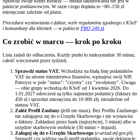
Sprawdź swoje konto Booksy — moduł fakturowania nie jest w
pakiecie podstawowym. W razie czego dopłata to ~80–150 zł
miesięcznie zależnie od planu.
Procedura wystawiania e-faktur, wzór regulaminu zgodnego z KSeF
i komunikaty dla klientek — w pakiecie
PRO 249 zł
.
Co zrobić w marcu — krok po kroku
Lista zadań do odhaczenia. Każdy punkt to maksymalnie 30 minut,
całość wieczorami przez tydzień.
Sprawdź status VAT.
Wchodzisz na białą listę podatników
VAT na stronie ministerstwa finansów, wpisujesz swój NIP.
Patrzysz w pole "status": "czynny" czy "zwolniony". Uwaga
— obie grupy wchodzą do KSeF od 1 kwietnia 2026. Do
1.01.2027 odroczeni są tylko najmniejsi podatnicy (faktury do
450 zł i sprzedaż miesięczna do 10 000 zł), niezależnie od
statusu VAT.
Załóż Profil Zaufany
(jeśli nie masz). Bez Profilu Zaufanego
nie zalogujesz się do e-Urzędu Skarbowego i nie wystawisz
e-faktury. Zakładasz przez bank (najszybciej, 5 minut) albo w
urzędzie skarbowym osobiście (30 minut + dojazd).
Zaloguj się do e-Urzędu Skarbowego
(
e-urzad.mf.gov.pl
).
Sprawdź czy widzisz swój profil podatnika, swoje deklaracje,