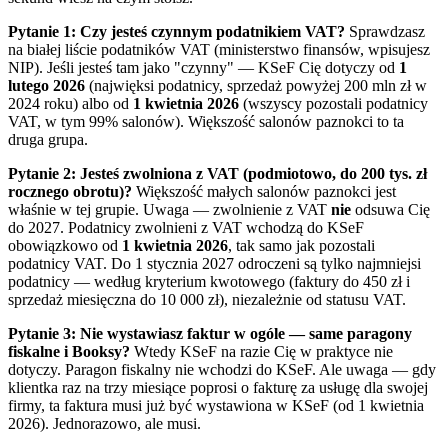
Pytanie 1: Czy jesteś czynnym podatnikiem VAT?
Sprawdzasz
na białej liście podatników VAT (ministerstwo finansów, wpisujesz
NIP). Jeśli jesteś tam jako "czynny" — KSeF Cię dotyczy od
1
lutego 2026
(najwięksi podatnicy, sprzedaż powyżej 200 mln zł w
2024 roku) albo od
1 kwietnia 2026
(wszyscy pozostali podatnicy
VAT, w tym 99% salonów). Większość salonów paznokci to ta
druga grupa.
Pytanie 2: Jesteś zwolniona z VAT (podmiotowo, do 200 tys. zł
rocznego obrotu)?
Większość małych salonów paznokci jest
właśnie w tej grupie. Uwaga — zwolnienie z VAT
nie
odsuwa Cię
do 2027. Podatnicy zwolnieni z VAT wchodzą do KSeF
obowiązkowo od
1 kwietnia 2026
, tak samo jak pozostali
podatnicy VAT. Do 1 stycznia 2027 odroczeni są tylko najmniejsi
podatnicy — według kryterium kwotowego (faktury do 450 zł i
sprzedaż miesięczna do 10 000 zł), niezależnie od statusu VAT.
Pytanie 3: Nie wystawiasz faktur w ogóle — same paragony
fiskalne i Booksy?
Wtedy KSeF na razie Cię w praktyce nie
dotyczy. Paragon fiskalny nie wchodzi do KSeF. Ale uwaga — gdy
klientka raz na trzy miesiące poprosi o fakturę za usługę dla swojej
firmy, ta faktura musi już być wystawiona w KSeF (od 1 kwietnia
2026). Jednorazowo, ale musi.