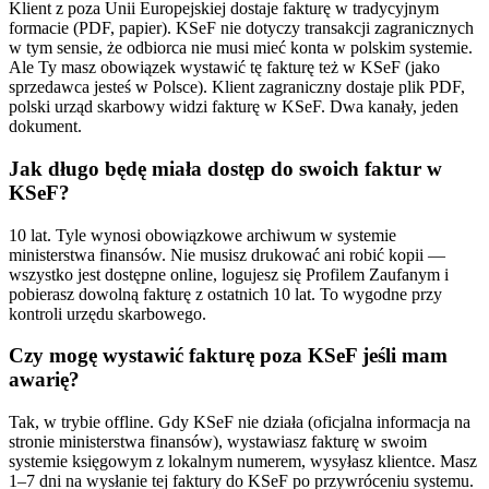
Klient z poza Unii Europejskiej dostaje fakturę w tradycyjnym
formacie (PDF, papier). KSeF nie dotyczy transakcji zagranicznych
w tym sensie, że odbiorca nie musi mieć konta w polskim systemie.
Ale Ty masz obowiązek wystawić tę fakturę też w KSeF (jako
sprzedawca jesteś w Polsce). Klient zagraniczny dostaje plik PDF,
polski urząd skarbowy widzi fakturę w KSeF. Dwa kanały, jeden
dokument.
Jak długo będę miała dostęp do swoich faktur w
KSeF?
10 lat. Tyle wynosi obowiązkowe archiwum w systemie
ministerstwa finansów. Nie musisz drukować ani robić kopii —
wszystko jest dostępne online, logujesz się Profilem Zaufanym i
pobierasz dowolną fakturę z ostatnich 10 lat. To wygodne przy
kontroli urzędu skarbowego.
Czy mogę wystawić fakturę poza KSeF jeśli mam
awarię?
Tak, w trybie offline. Gdy KSeF nie działa (oficjalna informacja na
stronie ministerstwa finansów), wystawiasz fakturę w swoim
systemie księgowym z lokalnym numerem, wysyłasz klientce. Masz
1–7 dni na wysłanie tej faktury do KSeF po przywróceniu systemu.