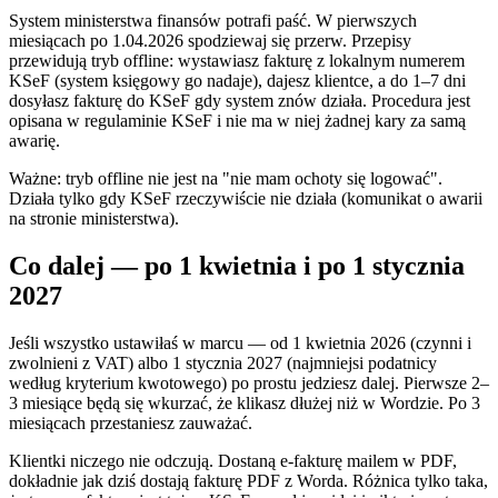
System ministerstwa finansów potrafi paść. W pierwszych
miesiącach po 1.04.2026 spodziewaj się przerw. Przepisy
przewidują tryb offline: wystawiasz fakturę z lokalnym numerem
KSeF (system księgowy go nadaje), dajesz klientce, a do 1–7 dni
dosyłasz fakturę do KSeF gdy system znów działa. Procedura jest
opisana w regulaminie KSeF i nie ma w niej żadnej kary za samą
awarię.
Ważne: tryb offline nie jest na "nie mam ochoty się logować".
Działa tylko gdy KSeF rzeczywiście nie działa (komunikat o awarii
na stronie ministerstwa).
Co dalej — po 1 kwietnia i po 1 stycznia
2027
Jeśli wszystko ustawiłaś w marcu — od 1 kwietnia 2026 (czynni i
zwolnieni z VAT) albo 1 stycznia 2027 (najmniejsi podatnicy
według kryterium kwotowego) po prostu jedziesz dalej. Pierwsze 2–
3 miesiące będą się wkurzać, że klikasz dłużej niż w Wordzie. Po 3
miesiącach przestaniesz zauważać.
Klientki niczego nie odczują. Dostaną e-fakturę mailem w PDF,
dokładnie jak dziś dostają fakturę PDF z Worda. Różnica tylko taka,