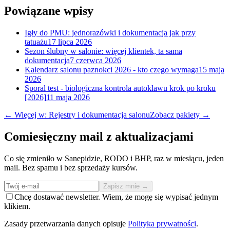
Powiązane wpisy
Igły do PMU: jednorazówki i dokumentacja jak przy
tatuażu
17 lipca 2026
Sezon ślubny w salonie: więcej klientek, ta sama
dokumentacja
7 czerwca 2026
Kalendarz salonu paznokci 2026 - kto czego wymaga
15 maja
2026
Sporal test - biologiczna kontrola autoklawu krok po kroku
[2026]
11 maja 2026
← Więcej w: Rejestry i dokumentacja salonu
Zobacz pakiety →
Comiesięczny mail z aktualizacjami
Co się zmieniło w Sanepidzie, RODO i BHP, raz w miesiącu, jeden
mail. Bez spamu i bez sprzedaży kursów.
Zapisz mnie →
Chcę dostawać newsletter. Wiem, że mogę się wypisać jednym
klikiem.
Zasady przetwarzania danych opisuje
Polityka prywatności
.