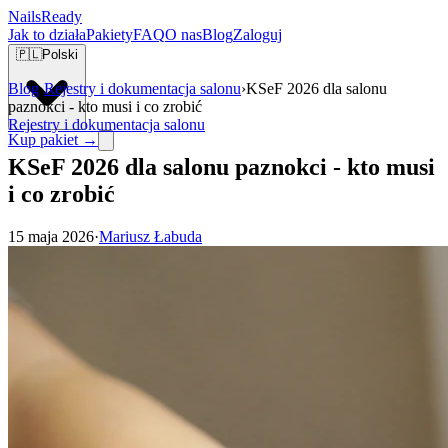
Nails
Ready
Jak to działa
Pakiety
FAQ
O nas
Blog
Zaloguj
🇵🇱
Polski
Blog
›
Rejestry i dokumentacja salonu
›
KSeF 2026 dla salonu
paznokci - kto musi i co zrobić
Rejestry i dokumentacja salonu
Kup pakiet →
KSeF 2026 dla salonu paznokci - kto musi
i co zrobić
15 maja 2026
·
Mariusz Łabuda