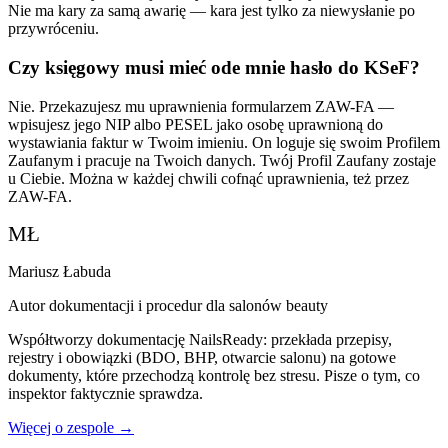
Nie ma kary za samą awarię — kara jest tylko za niewysłanie po
przywróceniu.
Czy księgowy musi mieć ode mnie hasło do KSeF?
Nie. Przekazujesz mu uprawnienia formularzem ZAW-FA —
wpisujesz jego NIP albo PESEL jako osobę uprawnioną do
wystawiania faktur w Twoim imieniu. On loguje się swoim Profilem
Zaufanym i pracuje na Twoich danych. Twój Profil Zaufany zostaje
u Ciebie. Można w każdej chwili cofnąć uprawnienia, też przez
ZAW-FA.
MŁ
Mariusz Łabuda
Autor dokumentacji i procedur dla salonów beauty
Współtworzy dokumentację NailsReady: przekłada przepisy,
rejestry i obowiązki (BDO, BHP, otwarcie salonu) na gotowe
dokumenty, które przechodzą kontrolę bez stresu. Pisze o tym, co
inspektor faktycznie sprawdza.
Więcej o zespole →