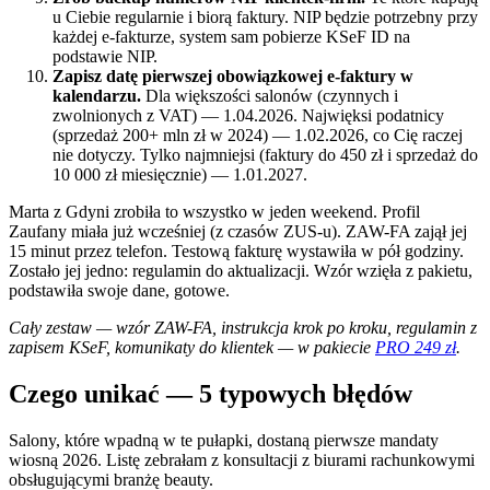
u Ciebie regularnie i biorą faktury. NIP będzie potrzebny przy
każdej e-fakturze, system sam pobierze KSeF ID na
podstawie NIP.
Zapisz datę pierwszej obowiązkowej e-faktury w
kalendarzu.
Dla większości salonów (czynnych i
zwolnionych z VAT) — 1.04.2026. Najwięksi podatnicy
(sprzedaż 200+ mln zł w 2024) — 1.02.2026, co Cię raczej
nie dotyczy. Tylko najmniejsi (faktury do 450 zł i sprzedaż do
10 000 zł miesięcznie) — 1.01.2027.
Marta z Gdyni zrobiła to wszystko w jeden weekend. Profil
Zaufany miała już wcześniej (z czasów ZUS-u). ZAW-FA zajął jej
15 minut przez telefon. Testową fakturę wystawiła w pół godziny.
Zostało jej jedno: regulamin do aktualizacji. Wzór wzięła z pakietu,
podstawiła swoje dane, gotowe.
Cały zestaw — wzór ZAW-FA, instrukcja krok po kroku, regulamin z
zapisem KSeF, komunikaty do klientek — w pakiecie
PRO 249 zł
.
Czego unikać — 5 typowych błędów
Salony, które wpadną w te pułapki, dostaną pierwsze mandaty
wiosną 2026. Listę zebrałam z konsultacji z biurami rachunkowymi
obsługującymi branżę beauty.