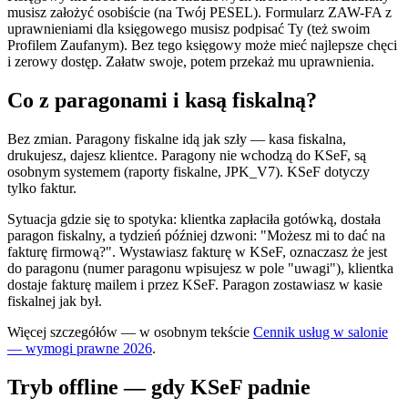
musisz założyć osobiście (na Twój PESEL). Formularz ZAW-FA z
uprawnieniami dla księgowego musisz podpisać Ty (też swoim
Profilem Zaufanym). Bez tego księgowy może mieć najlepsze chęci
i zerowy dostęp. Załatw swoje, potem przekaż mu uprawnienia.
Co z paragonami i kasą fiskalną?
Bez zmian. Paragony fiskalne idą jak szły — kasa fiskalna,
drukujesz, dajesz klientce. Paragony nie wchodzą do KSeF, są
osobnym systemem (raporty fiskalne, JPK_V7). KSeF dotyczy
tylko faktur.
Sytuacja gdzie się to spotyka: klientka zapłaciła gotówką, dostała
paragon fiskalny, a tydzień później dzwoni: "Możesz mi to dać na
fakturę firmową?". Wystawiasz fakturę w KSeF, oznaczasz że jest
do paragonu (numer paragonu wpisujesz w pole "uwagi"), klientka
dostaje fakturę mailem i przez KSeF. Paragon zostawiasz w kasie
fiskalnej jak był.
Więcej szczegółów — w osobnym tekście
Cennik usług w salonie
— wymogi prawne 2026
.
Tryb offline — gdy KSeF padnie