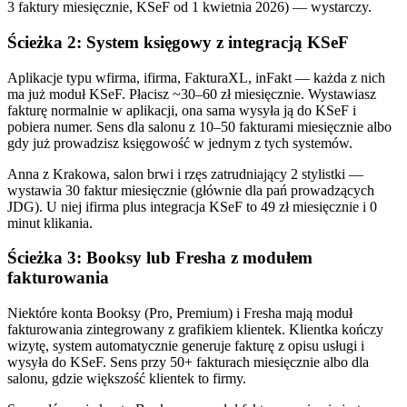
3 faktury miesięcznie, KSeF od 1 kwietnia 2026) — wystarczy.
Ścieżka 2: System księgowy z integracją KSeF
Aplikacje typu wfirma, ifirma, FakturaXL, inFakt — każda z nich
ma już moduł KSeF. Płacisz ~30–60 zł miesięcznie. Wystawiasz
fakturę normalnie w aplikacji, ona sama wysyła ją do KSeF i
pobiera numer. Sens dla salonu z 10–50 fakturami miesięcznie albo
gdy już prowadzisz księgowość w jednym z tych systemów.
Anna z Krakowa, salon brwi i rzęs zatrudniający 2 stylistki —
wystawia 30 faktur miesięcznie (głównie dla pań prowadzących
JDG). U niej ifirma plus integracja KSeF to 49 zł miesięcznie i 0
minut klikania.
Ścieżka 3: Booksy lub Fresha z modułem
fakturowania
Niektóre konta Booksy (Pro, Premium) i Fresha mają moduł
fakturowania zintegrowany z grafikiem klientek. Klientka kończy
wizytę, system automatycznie generuje fakturę z opisu usługi i
wysyła do KSeF. Sens przy 50+ fakturach miesięcznie albo dla
salonu, gdzie większość klientek to firmy.