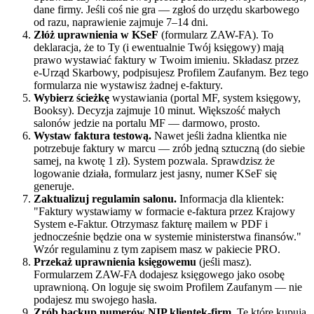
dane firmy. Jeśli coś nie gra — zgłoś do urzędu skarbowego
od razu, naprawienie zajmuje 7–14 dni.
Złóż uprawnienia w KSeF
(formularz ZAW-FA). To
deklaracja, że to Ty (i ewentualnie Twój księgowy) mają
prawo wystawiać faktury w Twoim imieniu. Składasz przez
e-Urząd Skarbowy, podpisujesz Profilem Zaufanym. Bez tego
formularza nie wystawisz żadnej e-faktury.
Wybierz ścieżkę
wystawiania (portal MF, system księgowy,
Booksy). Decyzja zajmuje 10 minut. Większość małych
salonów jedzie na portalu MF — darmowo, prosto.
Wystaw faktura testową.
Nawet jeśli żadna klientka nie
potrzebuje faktury w marcu — zrób jedną sztuczną (do siebie
samej, na kwotę 1 zł). System pozwala. Sprawdzisz że
logowanie działa, formularz jest jasny, numer KSeF się
generuje.
Zaktualizuj regulamin salonu.
Informacja dla klientek:
"Faktury wystawiamy w formacie e-faktura przez Krajowy
System e-Faktur. Otrzymasz fakturę mailem w PDF i
jednocześnie będzie ona w systemie ministerstwa finansów."
Wzór regulaminu z tym zapisem masz w pakiecie PRO.
Przekaż uprawnienia księgowemu
(jeśli masz).
Formularzem ZAW-FA dodajesz księgowego jako osobę
uprawnioną. On loguje się swoim Profilem Zaufanym — nie
podajesz mu swojego hasła.
Zrób backup numerów NIP klientek-firm.
Te które kupują