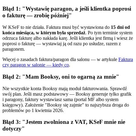
Błąd 1: "Wystawię paragon, a jeśli klientka poprosi
o fakturę — zrobię później"
W KSeF to nie działa. Faktura musi być wystawiona do
15 dni od
końca miesiąca, w którym była sprzedaż
. Po tym terminie system
odrzuca fakturę albo nakłada karę. Jeśli klientka jest firmą i wiesz że
poprosi o fakturę — wystawiaj ją od razu po usłudze, razem z
paragonem.
Więcej o zasadach faktura/paragon dla salonu — w artykule
Faktura
czy paragon w salonie — kiedy co
.
Błąd 2: "Mam Booksy, oni to ogarną za mnie"
Nie wszystkie konta Booksy mają moduł fakturowania. Sprawdź
swój plan. Jeśli masz podstawowy — Booksy generuje tylko grafik
i paragony, faktury wystawiasz sama (portal MF albo system
księgowy). Założenie "Booksy się zajmie" to najszybsza droga do
problemów po 1 kwietnia 2026.
Błąd 3: "Jestem zwolniona z VAT, KSeF mnie nie
dotyczy"