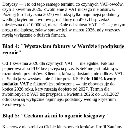
Dotyczy — i to od tego samego terminu co czynnych VAT-owców,
czyli 1 kwietnia 2026. Zwolnienie z VAT niczego nie odsuwa.
Później (do 1 stycznia 2027) wchodzą tylko najmniejsi podatnicy
według kryterium kwotowego: faktury do 450 zł i sprzedaż
miesięczna do 10 000 zł, niezależnie od statusu VAT. Jeśli się w tym
progu nie łapiesz, załatw sprawę już w marcu 2026, gdy wszyscy
myślą wyłącznie o dużych firmach.
Błąd 4: "Wystawiam faktury w Wordzie i podpisuję
ręcznie"
Od 1 kwietnia 2026 dla czynnych VAT — nielegalne. Faktura
papierowa albo PDF bez przejścia przez KSeF nie jest fakturą w
rozumieniu przepisów. Klientka, która ją dostanie, nie odliczy VAT-
u. Sankcja za wystawianie faktur poza KSeF (do
100% kwoty
podatku VAT
z faktury) jest odroczona — nie obowiązuje do
końca 2026 roku, kary ruszają dopiero od 2027. Termin dla
zwolnionych z VAT też przypada 1 kwietnia 2026; do 1.01.2027
odroczeni są wyłącznie najmniejsi podatnicy według kryterium
kwotowego.
Błąd 5: "Czekam aż mi to ogarnie księgowy"
Księgowy nie zrobi za Ciebie kluczowych kroków. Profil Zaufany