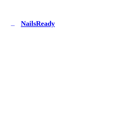
NailsReady
N
NailsReady to pakiet dokumentów dla salonów
paznokci, brwi i rzęs. Sanepid, RODO, BHP, BDO i
patch test w jednym segregatorze. Bez prawnika, bez
ośmiu tygodni czekania.
Produkt
Co dostajesz
Pakiety
Jak to działa
Blog