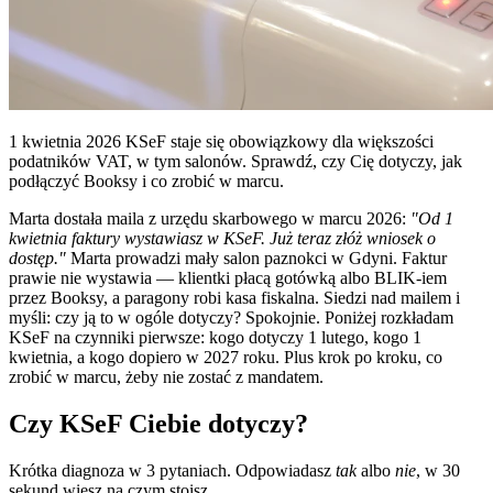
1 kwietnia 2026 KSeF staje się obowiązkowy dla większości
podatników VAT, w tym salonów. Sprawdź, czy Cię dotyczy, jak
podłączyć Booksy i co zrobić w marcu.
Marta dostała maila z urzędu skarbowego w marcu 2026:
"Od 1
kwietnia faktury wystawiasz w KSeF. Już teraz złóż wniosek o
dostęp."
Marta prowadzi mały salon paznokci w Gdyni. Faktur
prawie nie wystawia — klientki płacą gotówką albo BLIK-iem
przez Booksy, a paragony robi kasa fiskalna. Siedzi nad mailem i
myśli: czy ją to w ogóle dotyczy? Spokojnie. Poniżej rozkładam
KSeF na czynniki pierwsze: kogo dotyczy 1 lutego, kogo 1
kwietnia, a kogo dopiero w 2027 roku. Plus krok po kroku, co
zrobić w marcu, żeby nie zostać z mandatem.
Czy KSeF Ciebie dotyczy?
Krótka diagnoza w 3 pytaniach. Odpowiadasz
tak
albo
nie
, w 30
sekund wiesz na czym stoisz.