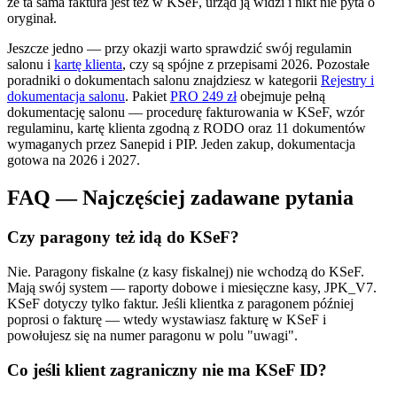
że ta sama faktura jest też w KSeF, urząd ją widzi i nikt nie pyta o
oryginał.
Jeszcze jedno — przy okazji warto sprawdzić swój regulamin
salonu i
kartę klienta
, czy są spójne z przepisami 2026. Pozostałe
poradniki o dokumentach salonu znajdziesz w kategorii
Rejestry i
dokumentacja salonu
. Pakiet
PRO 249 zł
obejmuje pełną
dokumentację salonu — procedurę fakturowania w KSeF, wzór
regulaminu, kartę klienta zgodną z RODO oraz 11 dokumentów
wymaganych przez Sanepid i PIP. Jeden zakup, dokumentacja
gotowa na 2026 i 2027.
FAQ — Najczęściej zadawane pytania
Czy paragony też idą do KSeF?
Nie. Paragony fiskalne (z kasy fiskalnej) nie wchodzą do KSeF.
Mają swój system — raporty dobowe i miesięczne kasy, JPK_V7.
KSeF dotyczy tylko faktur. Jeśli klientka z paragonem później
poprosi o fakturę — wtedy wystawiasz fakturę w KSeF i
powołujesz się na numer paragonu w polu "uwagi".
Co jeśli klient zagraniczny nie ma KSeF ID?