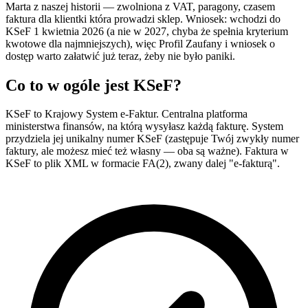
Marta z naszej historii — zwolniona z VAT, paragony, czasem
faktura dla klientki która prowadzi sklep. Wniosek: wchodzi do
KSeF 1 kwietnia 2026 (a nie w 2027, chyba że spełnia kryterium
kwotowe dla najmniejszych), więc Profil Zaufany i wniosek o
dostęp warto załatwić już teraz, żeby nie było paniki.
Co to w ogóle jest KSeF?
KSeF to Krajowy System e-Faktur. Centralna platforma
ministerstwa finansów, na którą wysyłasz każdą fakturę. System
przydziela jej unikalny numer KSeF (zastępuje Twój zwykły numer
faktury, ale możesz mieć też własny — oba są ważne). Faktura w
KSeF to plik XML w formacie FA(2), zwany dalej "e-fakturą".