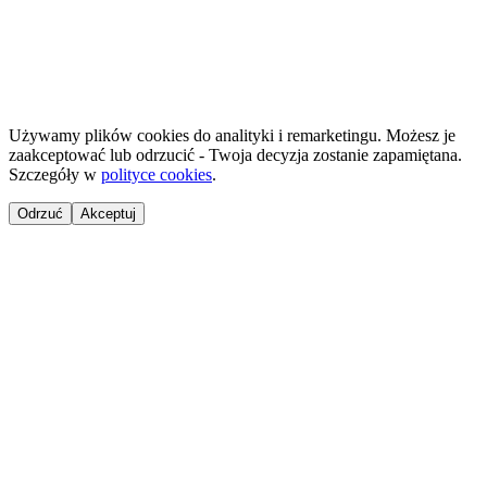
©
2026
NailsReady
.
© 2026 NailsReady. Wszelkie prawa zastrzeżone.
Używamy plików cookies do analityki i remarketingu. Możesz je
zaakceptować lub odrzucić - Twoja decyzja zostanie zapamiętana.
Szczegóły w
polityce cookies
.
Odrzuć
Akceptuj