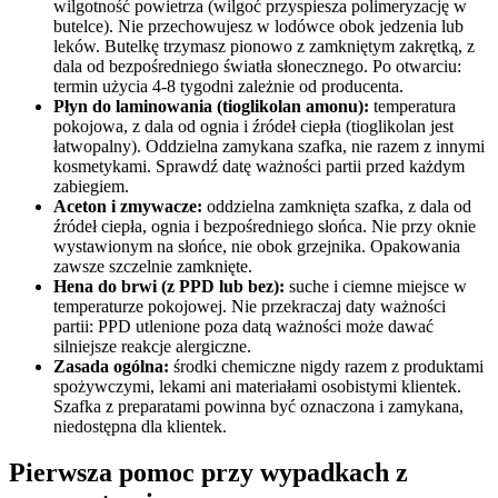
wilgotność powietrza (wilgoć przyspiesza polimeryzację w
butelce). Nie przechowujesz w lodówce obok jedzenia lub
leków. Butelkę trzymasz pionowo z zamkniętym zakrętką, z
dala od bezpośredniego światła słonecznego. Po otwarciu:
termin użycia 4-8 tygodni zależnie od producenta.
Płyn do laminowania (tioglikolan amonu):
temperatura
pokojowa, z dala od ognia i źródeł ciepła (tioglikolan jest
łatwopalny). Oddzielna zamykana szafka, nie razem z innymi
kosmetykami. Sprawdź datę ważności partii przed każdym
zabiegiem.
Aceton i zmywacze:
oddzielna zamknięta szafka, z dala od
źródeł ciepła, ognia i bezpośredniego słońca. Nie przy oknie
wystawionym na słońce, nie obok grzejnika. Opakowania
zawsze szczelnie zamknięte.
Hena do brwi (z PPD lub bez):
suche i ciemne miejsce w
temperaturze pokojowej. Nie przekraczaj daty ważności
partii: PPD utlenione poza datą ważności może dawać
silniejsze reakcje alergiczne.
Zasada ogólna:
środki chemiczne nigdy razem z produktami
spożywczymi, lekami ani materiałami osobistymi klientek.
Szafka z preparatami powinna być oznaczona i zamykana,
niedostępna dla klientek.
Pierwsza pomoc przy wypadkach z