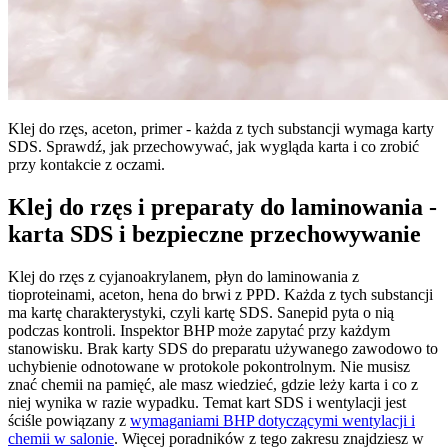
Klej do rzęs, aceton, primer - każda z tych substancji wymaga karty
SDS. Sprawdź, jak przechowywać, jak wygląda karta i co zrobić
przy kontakcie z oczami.
Klej do rzęs i preparaty do laminowania -
karta SDS i bezpieczne przechowywanie
Klej do rzęs z cyjanoakrylanem, płyn do laminowania z
tioproteinami, aceton, hena do brwi z PPD. Każda z tych substancji
ma kartę charakterystyki, czyli kartę SDS. Sanepid pyta o nią
podczas kontroli. Inspektor BHP może zapytać przy każdym
stanowisku. Brak karty SDS do preparatu używanego zawodowo to
uchybienie odnotowane w protokole pokontrolnym. Nie musisz
znać chemii na pamięć, ale masz wiedzieć, gdzie leży karta i co z
niej wynika w razie wypadku. Temat kart SDS i wentylacji jest
ściśle powiązany z
wymaganiami BHP dotyczącymi wentylacji i
chemii w salonie
. Więcej poradników z tego zakresu znajdziesz w