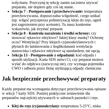
wdychany. Przeczytaj tę sekcję zanim zaczniesz używać
preparatu, nie dopiero gdy coś się stanie.
Sekcja 7 - Postępowanie i przechowywanie:
temperatura
przechowywania, dopuszczalna wilgotność, czego unikać
(np. wilgoć przyspiesza polimeryzację kleju do rzęs, ogień
jest zagrożeniem przy acetonie). Tu masz konkretne
wskazówki, jak trzymać preparat.
Sekcja 8 - Kontrola narażenia i środki ochrony:
czy
stosować rękawice nitrylowe? Jakiej klasy maskę? Ochronę
oczu? Wentylację? Przy klejach cyjanoakrylanowych i
płynach do laminowania z tioglikolanami wentylacja
stanowiska i rękawice nitrylowe są standardem, nie opcją.
Sekcja 13 - Postępowanie z odpadami:
kod odpadu i
sposób utylizacji. Karta SDS mówi Ci, czy preparat możesz
wylać do odpływu (zazwyczaj nie), czy wymaga pojemnika
CWO i odbioru przez firmę utylizującą odpady chemiczne.
Jak bezpiecznie przechowywać preparaty
Każdy preparat ma wymagania dotyczące przechowywania opisane
w sekcji 7 karty SDS. Poniżej praktyczne zestawienie dla
preparatów najczęściej używanych w salonach paznokci i rzęs.
Klej do rzęs (cyjanoakrylan):
temperatura 5-25°C, niska