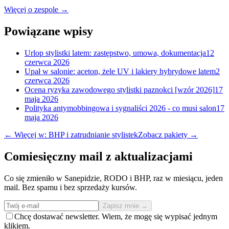
Więcej o zespole →
Powiązane wpisy
Urlop stylistki latem: zastępstwo, umowa, dokumentacja
12
czerwca 2026
Upał w salonie: aceton, żele UV i lakiery hybrydowe latem
2
czerwca 2026
Ocena ryzyka zawodowego stylistki paznokci [wzór 2026]
17
maja 2026
Polityka antymobbingowa i sygnaliści 2026 - co musi salon
17
maja 2026
← Więcej w: BHP i zatrudnianie stylistek
Zobacz pakiety →
Comiesięczny mail z aktualizacjami
Co się zmieniło w Sanepidzie, RODO i BHP, raz w miesiącu, jeden
mail. Bez spamu i bez sprzedaży kursów.
Zapisz mnie →
Chcę dostawać newsletter. Wiem, że mogę się wypisać jednym
klikiem.