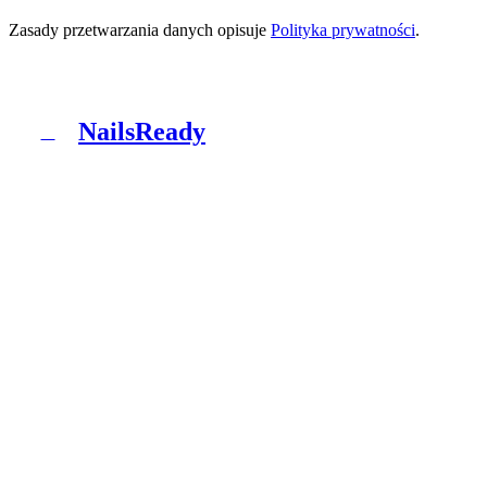
Zasady przetwarzania danych opisuje
Polityka prywatności
.
NailsReady
N
NailsReady to pakiet dokumentów dla salonów
paznokci, brwi i rzęs. Sanepid, RODO, BHP, BDO i
patch test w jednym segregatorze. Bez prawnika, bez
ośmiu tygodni czekania.
Produkt
Co dostajesz
Pakiety
Jak to działa
Blog