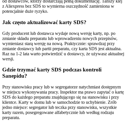
od dostawców, którzy dostarczają pełną dokumentację. Tańszy klej
z Aliexpress bez SDS to wymierna oszczędność zamieniona w
potencjalnie duże ryzyko.
Jak często aktualizować karty SDS?
Gdy producent lub dostawca wydaje nową wersję karty, np. po
zmianie składu preparatu lub wprowadzeniu nowych przepisów,
wymieniasz starą wersję na nową. Praktycznie: sprawdzaj przy
zmianie dostawcy lub partii preparatu, czy karta SDS jest aktualna.
Raz na 1-2 lata warto potwierdzić u dostawcy, że używasz aktualnej
wersji.
Gdzie trzymać karty SDS podczas kontroli
Sanepidu?
Przy stanowisku pracy lub w segregatorze natychmiast dostępnym
w miejscu wykonywania pracy. Inspektor ma prawo zapytać o kartę
SDS do każdego preparatu znajdującego się na stanowisku i przy
klientce. Karty w domu lub w samochodzie to uchybienie. Zrób
jedno miejsce: segregator lub teczka przy stanowisku, wszystkie
karty razem, posegregowane alfabetycznie lub według rodzaju
preparatu.