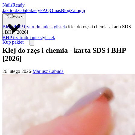
Nails
Ready
Jak to działa
Pakiety
FAQ
O nas
Blog
Zaloguj
🇵🇱
Polski
Blog
›
BHP i zatrudnianie stylistek
›
Klej do rzęs i chemia - karta SDS
i BHP [2026]
BHP i zatrudnianie stylistek
Kup pakiet →
Klej do rzęs i chemia - karta SDS i BHP
[2026]
26 lutego 2026
·
Mariusz Łabuda