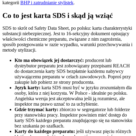
kategorii
BHP i zatrudnianie stylistek
.
Co to jest karta SDS i skąd ją wziąć
SDS to skrót od Safety Data Sheet, po polsku: karta charakterystyki
substancji niebezpiecznej. Jest to 16-sekcyjny dokument opisujący
właściwości chemiczne preparatu, związane z nim zagrożenia,
sposób postępowania w razie wypadku, warunki przechowywania i
metody utylizacji.
Kto ma obowiązek jej dostarczyć:
producent lub
dystrybutor preparatu jest zobowiązany przepisami REACH
do dostarczenia karty SDS bezpłatnie każdemu nabywcy
używającemu preparatu w celach zawodowych. Poproś przy
zakupie lub pobierz ze strony producenta.
Język karty:
karta SDS musi być w języku zrozumiałym dla
osoby, która z niej korzysta. W Polsce - idealnie po polsku.
Angielska wersja jest akceptowalna jeśli ją rozumiesz, ale
inspektor ma prawo uznać to za uchybienie.
Gdzie trzymać karty:
zbiorczo w segregatorze lub folderze
przy stanowisku pracy. Inspektor powinien mieć dostęp do
karty SDS każdego preparatu znajdującego się na stanowisku
bez szukania po szafkach.
Karty do każdego preparatu:
jeśli używasz pięciu różnych