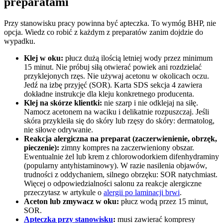
preparatami
Przy stanowisku pracy powinna być apteczka. To wymóg BHP, nie
opcja. Wiedz co robić z każdym z preparatów zanim dojdzie do
wypadku.
Klej w oku:
płucz dużą ilością letniej wody przez minimum
15 minut. Nie próbuj siłą otwierać powiek ani rozdzielać
przyklejonych rzęs. Nie używaj acetonu w okolicach oczu.
Jedź na izbę przyjęć (SOR). Karta SDS sekcja 4 zawiera
dokładne instrukcje dla kleju konkretnego producenta.
Klej na skórze klientki:
nie szarp i nie odklejaj na siłę.
Namocz acetonem na waciku i delikatnie rozpuszczaj. Jeśli
skóra przykleiła się do skóry lub rzęsy do skóry: dermatolog,
nie siłowe odrywanie.
Reakcja alergiczna na preparat (zaczerwienienie, obrzęk,
pieczenie):
zimny kompres na zaczerwieniony obszar.
Ewentualnie żel lub krem z chlorowodorkiem difenhydraminy
(popularny antyhistaminowy). W razie nasilenia objawów,
trudności z oddychaniem, silnego obrzęku: SOR natychmiast.
Więcej o odpowiedzialności salonu za reakcje alergiczne
przeczytasz w artykule o
alergii po laminacji brwi
.
Aceton lub zmywacz w oku:
płucz wodą przez 15 minut,
SOR.
Apteczka przy stanowisku
:
musi zawierać kompresy