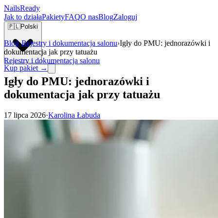
Nails
Ready
Jak to działa
Pakiety
FAQ
O nas
Blog
Zaloguj
🇵🇱
Polski
Blog
›
Rejestry i dokumentacja salonu
›
Igły do PMU: jednorazówki i
dokumentacja jak przy tatuażu
Rejestry i dokumentacja salonu
Kup pakiet →
Igły do PMU: jednorazówki i
dokumentacja jak przy tatuażu
17 lipca 2026
·
Karolina Łabuda