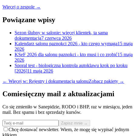
Więcej o zespole →
Powiązane wpisy
Sezon ślubny w salonie: więcej klientek, ta sama
dokumentacja
7 czerwca 2026
Kalendarz salonu paznokci 2026 - kto czego wymaga
15 maja
2026
KSeF 2026 dla salonu paznokci - kto musi i co zrobić
15 maja
2026
Sporal test - biologiczna kontrola autoklawu krok po kroku
[2026]
11 maja 2026
← Więcej w: Rejestry i dokumentacja salonu
Zobacz pakiety →
Comiesięczny mail z aktualizacjami
Co się zmieniło w Sanepidzie, RODO i BHP, raz w miesiącu, jeden
mail. Bez spamu i bez sprzedaży kursów.
Zapisz mnie →
Chcę dostawać newsletter. Wiem, że mogę się wypisać jednym
klikiem.