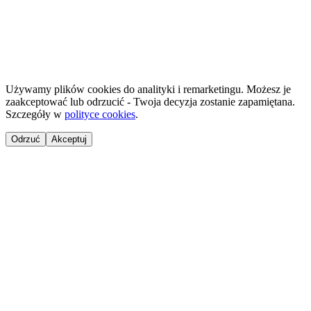
©
2026
NailsReady
.
© 2026 NailsReady. Wszelkie prawa zastrzeżone.
Używamy plików cookies do analityki i remarketingu. Możesz je
zaakceptować lub odrzucić - Twoja decyzja zostanie zapamiętana.
Szczegóły w
polityce cookies
.
Odrzuć
Akceptuj