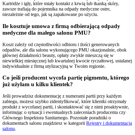
Kartridże i igły, które miały kontakt z krwią lub tkanką skóry,
zawsze trafiają do pojemnika na odpady medyczne ostre,
niezależnie od tego, jak są zapakowane po użyciu.
Ile kosztuje umowa z firmą odbierającą odpady
medyczne dla małego salonu PMU?
Koszt zależy od częstotliwości odbioru i ilości generowanych
odpadów, ale dla salonu wykonującego PMU okazjonalnie, obok
głównej działalności beauty, opłaty zwykle mieszczą się w
niewielkiej miesięcznej lub kwartalnej kwocie ryczałtowej, ustalanej
indywidualnie z firmą utylizacyjną w Twoim regionie.
Co jeśli producent wycofa partię pigmentu, którego
już użyłam u kilku klientek?
Jeśli prowadzisz dokumentację z numerami partii przy każdym
zabiegu, możesz szybko zidentyfikować, które klientki otrzymały
produkt z wycofanej partii, i skontaktować się z nimi proaktywnie,
informując o sytuacji i ewentualnych zaleceniach producenta czy
Głównego Inspektora Sanitarnego. Pozostałe poradniki o
dokumentach salonu znajdziesz w kategorii
Rejestry i dokumentacja
salonu
.