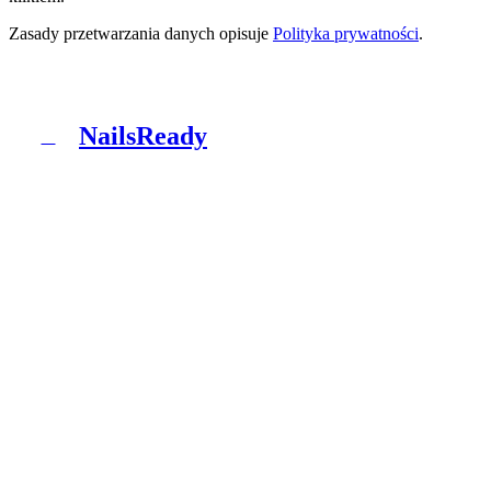
Zasady przetwarzania danych opisuje
Polityka prywatności
.
NailsReady
N
NailsReady to pakiet dokumentów dla salonów
paznokci, brwi i rzęs. Sanepid, RODO, BHP, BDO i
patch test w jednym segregatorze. Bez prawnika, bez
ośmiu tygodni czekania.
Produkt
Co dostajesz
Pakiety
Jak to działa
Blog