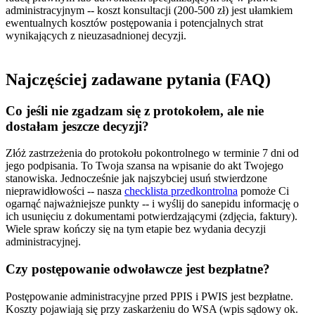
administracyjnym -- koszt konsultacji (200-500 zł) jest ułamkiem
ewentualnych kosztów postępowania i potencjalnych strat
wynikających z nieuzasadnionej decyzji.
Najczęściej zadawane pytania (FAQ)
Co jeśli nie zgadzam się z protokołem, ale nie
dostałam jeszcze decyzji?
Złóż zastrzeżenia do protokołu pokontrolnego w terminie 7 dni od
jego podpisania. To Twoja szansa na wpisanie do akt Twojego
stanowiska. Jednocześnie jak najszybciej usuń stwierdzone
nieprawidłowości -- nasza
checklista przedkontrolna
pomoże Ci
ogarnąć najważniejsze punkty -- i wyślij do sanepidu informację o
ich usunięciu z dokumentami potwierdzającymi (zdjęcia, faktury).
Wiele spraw kończy się na tym etapie bez wydania decyzji
administracyjnej.
Czy postępowanie odwoławcze jest bezpłatne?
Postępowanie administracyjne przed PPIS i PWIS jest bezpłatne.
Koszty pojawiają się przy zaskarżeniu do WSA (wpis sądowy ok.