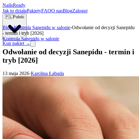
Nails
Ready
Jak to działa
Pakiety
FAQ
O nas
Blog
Zaloguj
🇵🇱
Polski
Blog
›
Kontrola Sanepidu w salonie
›
Odwołanie od decyzji Sanepidu
- termin i tryb [2026]
Kontrola Sanepidu w salonie
Kup pakiet →
Odwołanie od decyzji Sanepidu - termin i
tryb [2026]
13 maja 2026
·
Karolina Łabuda