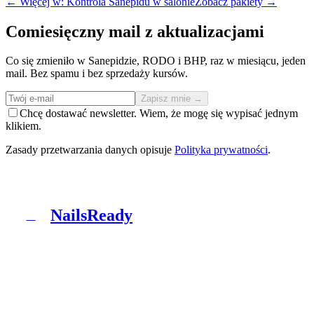
← Więcej w: Kontrola Sanepidu w salonie
Zobacz pakiety →
Comiesięczny mail z aktualizacjami
Co się zmieniło w Sanepidzie, RODO i BHP, raz w miesiącu, jeden
mail. Bez spamu i bez sprzedaży kursów.
Zapisz mnie →
Chcę dostawać newsletter. Wiem, że mogę się wypisać jednym
klikiem.
Zasady przetwarzania danych opisuje
Polityka prywatności
.
NailsReady
N
NailsReady to pakiet dokumentów dla salonów
paznokci, brwi i rzęs. Sanepid, RODO, BHP, BDO i
patch test w jednym segregatorze. Bez prawnika, bez
ośmiu tygodni czekania.