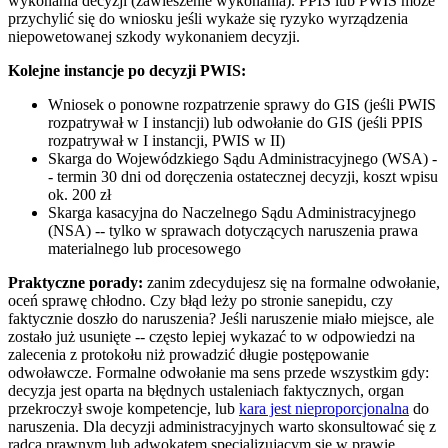
wykonania decyzji (zawieszenie wykonania). PPIS lub PWIS może
przychylić się do wniosku jeśli wykaże się ryzyko wyrządzenia
niepowetowanej szkody wykonaniem decyzji.
Kolejne instancje po decyzji PWIS:
Wniosek o ponowne rozpatrzenie sprawy do GIS (jeśli PWIS
rozpatrywał w I instancji) lub odwołanie do GIS (jeśli PPIS
rozpatrywał w I instancji, PWIS w II)
Skarga do Wojewódzkiego Sądu Administracyjnego (WSA) -
- termin 30 dni od doręczenia ostatecznej decyzji, koszt wpisu
ok. 200 zł
Skarga kasacyjna do Naczelnego Sądu Administracyjnego
(NSA) -- tylko w sprawach dotyczących naruszenia prawa
materialnego lub procesowego
Praktyczne porady:
zanim zdecydujesz się na formalne odwołanie,
oceń sprawę chłodno. Czy błąd leży po stronie sanepidu, czy
faktycznie doszło do naruszenia? Jeśli naruszenie miało miejsce, ale
zostało już usunięte -- często lepiej wykazać to w odpowiedzi na
zalecenia z protokołu niż prowadzić długie postępowanie
odwoławcze. Formalne odwołanie ma sens przede wszystkim gdy:
decyzja jest oparta na błędnych ustaleniach faktycznych, organ
przekroczył swoje kompetencje, lub
kara jest nieproporcjonalna
do
naruszenia. Dla decyzji administracyjnych warto skonsultować się z
radcą prawnym lub adwokatem specjalizującym się w prawie