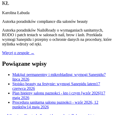
KŁ
Karolina Łabuda
Autorka poradników compliance dla salonów beauty
Autorka poradników NailsReady o wymaganiach sanitarnych,
RODO i patch testach w salonach nail, brow i lash. Przekłada
wymogi Sanepidu i przepisy o ochronie danych na procedury, które
stylistka wdroży od ręki.
Więcej o zespole →
Powiązane wpisy
Makijaż permanentny i mikroblading: wymogi Sanepidu
7
lipca 2026
Stoisko beauty na festynie: wymogi Sanepidu latem
17
czerwca 2026
Plan higieny salonu paznokci - kto i czym [wzór 2026]
17
maja 2026
Procedura sanitarna salonu paznokci - wzór 2026, 12
punktów
14 maja 2026