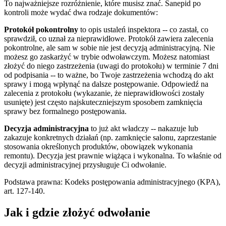
To najważniejsze rozróżnienie, które musisz znać. Sanepid po
kontroli może wydać dwa rodzaje dokumentów:
Protokół pokontrolny
to opis ustaleń inspektora -- co zastał, co
sprawdził, co uznał za nieprawidłowe. Protokół zawiera zalecenia
pokontrolne, ale sam w sobie nie jest decyzją administracyjną. Nie
możesz go zaskarżyć w trybie odwoławczym. Możesz natomiast
złożyć do niego zastrzeżenia (uwagi do protokołu) w terminie 7 dni
od podpisania -- to ważne, bo Twoje zastrzeżenia wchodzą do akt
sprawy i mogą wpłynąć na dalsze postępowanie. Odpowiedź na
zalecenia z protokołu (wykazanie, że nieprawidłowości zostały
usunięte) jest często najskuteczniejszym sposobem zamknięcia
sprawy bez formalnego postępowania.
Decyzja administracyjna
to już akt władczy -- nakazuje lub
zakazuje konkretnych działań (np. zamknięcie salonu, zaprzestanie
stosowania określonych produktów, obowiązek wykonania
remontu). Decyzja jest prawnie wiążąca i wykonalna. To właśnie od
decyzji administracyjnej przysługuje Ci odwołanie.
Podstawa prawna: Kodeks postępowania administracyjnego (KPA),
art. 127-140.
Jak i gdzie złożyć odwołanie