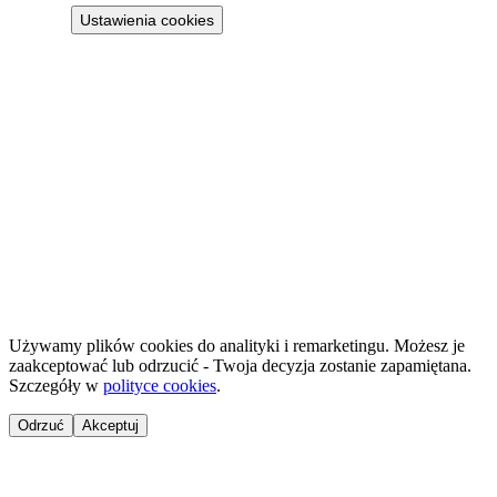
Ustawienia cookies
Projekt 100M Sp. z o.o. · NIP 8133855259
·
HostReady - dokumentacja compliance dla wynajmu krótkoterminowego
·
GastroReady - dokumentacja HACCP dla gastronomii
©
2026
NailsReady
.
© 2026 NailsReady. Wszelkie prawa zastrzeżone.
Używamy plików cookies do analityki i remarketingu. Możesz je
zaakceptować lub odrzucić - Twoja decyzja zostanie zapamiętana.
Szczegóły w
polityce cookies
.
Odrzuć
Akceptuj