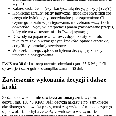
wydał)
Zakres zaskarżenia (czy skarżysz całą decyzję, czy jej część)
Konkretne zarzuty: błędy faktyczne (inspektor stwierdził coś,
czego nie było), błędy proceduralne (nie zapewniono Ci
czynnego udziału w postępowaniu, nie zebrano wszystkich
dowodów), błędy w interpretacji prawa (zastosowano przepis,
który nie ma zastosowania do Twojej sytuacji)
Dowody na poparcie zarzutów: zdjęcia z daty kontroli,
faktury za zakup wymaganych środków, opinie eksperckie,
certyfikaty, protokoły serwisowe
Wniosek -- czego żądasz: uchylenia decyzji, jej zmiany,
umorzenia postępowania
PWIS ma
30 dni
na rozpatrzenie odwołania (art. 35 KPA). Jeśli
sprawa jest szczególnie skomplikowana -- 60 dni.
Zawieszenie wykonania decyzji i dalsze
kroki
Złożenie odwołania
nie zawiesza automatycznie
wykonania
decyzji (art. 130 §3 KPA). Jeśli decyzja nakazuje np. zamknięcie
określonego stanowiska pracy, musisz ją wykonać mimo toczącego
się odwołania -- chyba że złożysz wniosek o wstrzymanie