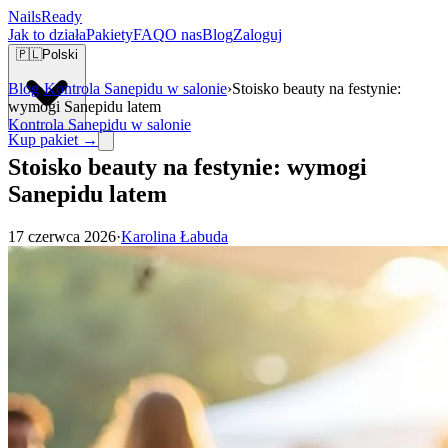
Nails
Ready
Jak to działa
Pakiety
FAQ
O nas
Blog
Zaloguj
🇵🇱
Polski
Blog
›
Kontrola Sanepidu w salonie
›
Stoisko beauty na festynie:
wymogi Sanepidu latem
Kontrola Sanepidu w salonie
Kup pakiet →
Stoisko beauty na festynie: wymogi
Sanepidu latem
17 czerwca 2026
·
Karolina Łabuda