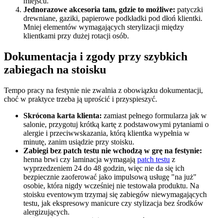
miejscu.
Jednorazowe akcesoria tam, gdzie to możliwe:
patyczki
drewniane, gaziki, papierowe podkładki pod dłoń klientki.
Mniej elementów wymagających sterylizacji między
klientkami przy dużej rotacji osób.
Dokumentacja i zgody przy szybkich
zabiegach na stoisku
Tempo pracy na festynie nie zwalnia z obowiązku dokumentacji,
choć w praktyce trzeba ją uprościć i przyspieszyć.
Skrócona karta klienta:
zamiast pełnego formularza jak w
salonie, przygotuj krótką kartę z podstawowymi pytaniami o
alergie i przeciwwskazania, którą klientka wypełnia w
minutę, zanim usiądzie przy stoisku.
Zabiegi bez patch testu nie wchodzą w grę na festynie:
henna brwi czy laminacja wymagają
patch testu
z
wyprzedzeniem 24 do 48 godzin, więc nie da się ich
bezpiecznie zaoferować jako impulsową usługę "na już"
osobie, która nigdy wcześniej nie testowała produktu. Na
stoisku eventowym trzymaj się zabiegów niewymagających
testu, jak ekspresowy manicure czy stylizacja bez środków
alergizujących.