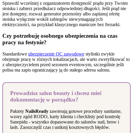
Sprawdź wcześniej z organizatorem dostępność prądu przy Twoim
stoisku i zabierz przedłużacz odpowiedniej długości. Jeśli prąd nie
jest dostępny, rozważ generator przenośny albo zaplanuj ofertę
stoiska wyłącznie wokół zabiegów niewymagających
elektryczności, na przykład klasycznego manicure bez frezarki.
Czy potrzebuję osobnego ubezpieczenia na czas
pracy na festynie?
Standardowe
ubezpieczenie OC zawodowe
stylistki zwykle
obejmuje pracę w różnych lokalizacjach, ale warto zweryfikować to
z ubezpieczycielem przed sezonem eventowym, szczególnie jeśli
polisa ma zapis ograniczający ją do stałego adresu salonu.
Prowadzisz salon beauty i chcesz mieć
dokumentację w porządku?
Pakiety
NailsReady
zawierają gotowe procedury sanitarne,
wzory zgód RODO, karty klienta i checklisty pod kontrolę
Sanepidu - wszystko dopasowane do salonów nail, brow i
lash. Zaoszczędź czas i uniknij kosztownych błędów.