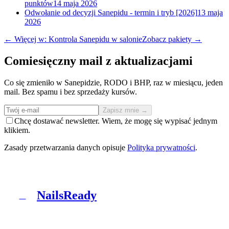
punktów
14 maja 2026
Odwołanie od decyzji Sanepidu - termin i tryb [2026]
13 maja
2026
← Więcej w: Kontrola Sanepidu w salonie
Zobacz pakiety →
Comiesięczny mail z aktualizacjami
Co się zmieniło w Sanepidzie, RODO i BHP, raz w miesiącu, jeden
mail. Bez spamu i bez sprzedaży kursów.
Zapisz mnie →
Chcę dostawać newsletter. Wiem, że mogę się wypisać jednym
klikiem.
Zasady przetwarzania danych opisuje
Polityka prywatności
.
NailsReady
N
NailsReady to pakiet dokumentów dla salonów
paznokci, brwi i rzęs. Sanepid, RODO, BHP, BDO i