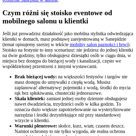
Czym różni się stoisko eventowe od
mobilnego salonu u klientki
Jeśli już prowadzisz działalność jako mobilna stylistka odwiedzająca
klientki w domach, masz podstawę zarejestrowaną w Sanepidzie
(temat opisujemy szerzej w tekście
mobilny salon paznokci i brwi
).
Stoisko na festynie to inny scenariusz: nie jedziesz do jednej klientki
na dwie godziny, tylko obsługujesz dziesiątki osób w ciągu dnia, w
miejscu bez dostępu do bieżącej wody i kanalizacji, często we
współdzielonej przestrzeni z innymi wystawcami.
Brak bieżącej wody:
na większości festynów i targów nie
masz dostępu do umywalki z ciepłą wodą. Musisz
zaplanować alternatywę: pojemniki z wodą, środki do mycia
rąk bez spłukiwania, chusteczki jednorazowe.
Skala klientek:
zamiast jednej osoby dziennie obsługujesz
nawet dwadzieścia, trzydzieści osób w kilka godzin. To
oznacza dużo większe zapotrzebowanie na wysterylizowane
narzędzia i środki dezynfekujące niż przy standardowej
wizycie u klientki.
Warunki plenerowe:
słońce, kurz, wiatr, czasem deszcz.
Namiot ochronny to nie tylko wygoda, ale realna ochrona