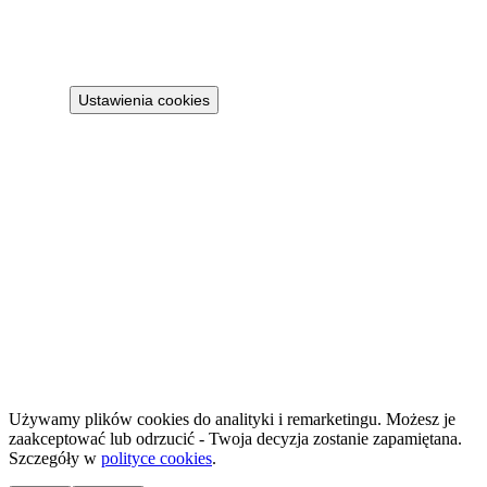
Polityka prywatności
Regulamin
Polityka cookies
Ustawienia cookies
Projekt 100M Sp. z o.o. · NIP 8133855259
·
HostReady - dokumentacja compliance dla wynajmu krótkoterminowego
·
GastroReady - dokumentacja HACCP dla gastronomii
©
2026
NailsReady
.
© 2026 NailsReady. Wszelkie prawa zastrzeżone.
Używamy plików cookies do analityki i remarketingu. Możesz je
zaakceptować lub odrzucić - Twoja decyzja zostanie zapamiętana.
Szczegóły w
polityce cookies
.