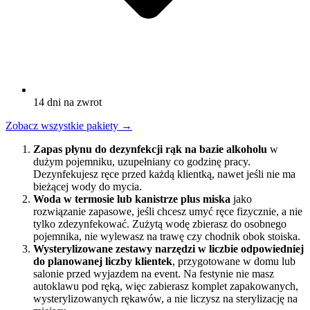
14 dni na zwrot
Zobacz wszystkie pakiety
→
Zapas płynu do dezynfekcji rąk na bazie alkoholu
w
dużym pojemniku, uzupełniany co godzinę pracy.
Dezynfekujesz ręce przed każdą klientką, nawet jeśli nie ma
bieżącej wody do mycia.
Woda w termosie lub kanistrze plus miska
jako
rozwiązanie zapasowe, jeśli chcesz umyć ręce fizycznie, a nie
tylko zdezynfekować. Zużytą wodę zbierasz do osobnego
pojemnika, nie wylewasz na trawę czy chodnik obok stoiska.
Wysterylizowane zestawy narzędzi w liczbie odpowiedniej
do planowanej liczby klientek
, przygotowane w domu lub
salonie przed wyjazdem na event. Na festynie nie masz
autoklawu pod ręką, więc zabierasz komplet zapakowanych,
wysterylizowanych rękawów, a nie liczysz na sterylizację na