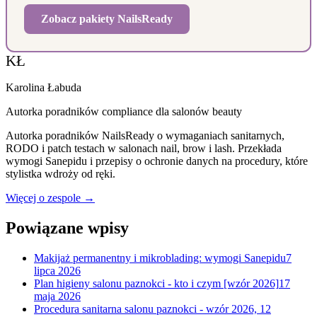
Zobacz pakiety NailsReady
KŁ
Karolina Łabuda
Autorka poradników compliance dla salonów beauty
Autorka poradników NailsReady o wymaganiach sanitarnych,
RODO i patch testach w salonach nail, brow i lash. Przekłada
wymogi Sanepidu i przepisy o ochronie danych na procedury, które
stylistka wdroży od ręki.
Więcej o zespole →
Powiązane wpisy
Makijaż permanentny i mikroblading: wymogi Sanepidu
7
lipca 2026
Plan higieny salonu paznokci - kto i czym [wzór 2026]
17
maja 2026
Procedura sanitarna salonu paznokci - wzór 2026, 12