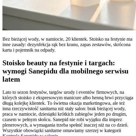
Bez bieżącej wody, w namiocie, 20 klientek. Stoisko na festynie ma
inne zasady: dezynfekcja rąk bez kranu, zapas zestawów, skrócona
karta i pojemnik na odpady.
Stoisko beauty na festynie i targach:
wymogi Sanepidu dla mobilnego serwisu
latem
Lato to sezon festynów, targów urody i eventów firmowych, na
których stoisko z ekspresowym manicure albo henną brwi przyciąga
długą kolejkę klientek. To świetna okazja marketingowa, ale też
inna rzeczywistość sanitarna niż stały salon: brak bieżącej wody,
praca w namiocie, dziesiątki krótkich zabiegów jeden po drugim,
czasem w pełnym słońcu. Sanepid nie robi wyjątku dla imprez
plenerowych, a wymagania trzeba spełnić inaczej niż na co dzień.
Wszystkie obowiązki sanitarne omawiamy szerzej w kategorii
Kontrola Sanepidu w salonie
.