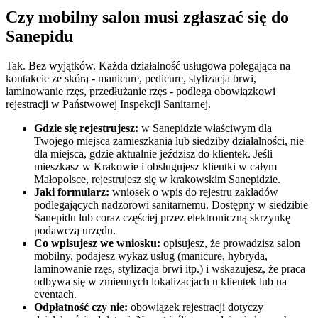
Czy mobilny salon musi zgłaszać się do
Sanepidu
Tak. Bez wyjątków. Każda działalność usługowa polegająca na
kontakcie ze skórą - manicure, pedicure, stylizacja brwi,
laminowanie rzęs, przedłużanie rzęs - podlega obowiązkowi
rejestracji w Państwowej Inspekcji Sanitarnej.
Gdzie się rejestrujesz:
w Sanepidzie właściwym dla
Twojego miejsca zamieszkania lub siedziby działalności, nie
dla miejsca, gdzie aktualnie jeździsz do klientek. Jeśli
mieszkasz w Krakowie i obsługujesz klientki w całym
Małopolsce, rejestrujesz się w krakowskim Sanepidzie.
Jaki formularz:
wniosek o wpis do rejestru zakładów
podlegających nadzorowi sanitarnemu. Dostępny w siedzibie
Sanepidu lub coraz częściej przez elektroniczną skrzynkę
podawczą urzędu.
Co wpisujesz we wniosku:
opisujesz, że prowadzisz salon
mobilny, podajesz wykaz usług (manicure, hybryda,
laminowanie rzęs, stylizacja brwi itp.) i wskazujesz, że praca
odbywa się w zmiennych lokalizacjach u klientek lub na
eventach.
Odpłatność czy nie:
obowiązek rejestracji dotyczy