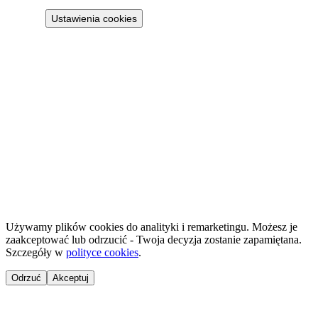
Ustawienia cookies
Projekt 100M Sp. z o.o. · NIP 8133855259
·
HostReady - dokumentacja compliance dla wynajmu krótkoterminowego
·
GastroReady - dokumentacja HACCP dla gastronomii
©
2026
NailsReady
.
© 2026 NailsReady. Wszelkie prawa zastrzeżone.
Używamy plików cookies do analityki i remarketingu. Możesz je
zaakceptować lub odrzucić - Twoja decyzja zostanie zapamiętana.
Szczegóły w
polityce cookies
.
Odrzuć
Akceptuj