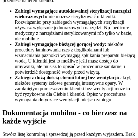
przenieść na teren klientki.
Zabiegi wymagające autoklawalnej sterylizacji narzędzi
wielorazowych:
nie możesz sterylizować u klientki.
Rozwiązanie: przy zabiegach wymagających sterylizacji
używasz wyłącznie jednorazowych narzędzi. Np. pedicure
medyczny z narzędziami sterylizowanymi rób tylko w bazie,
nie mobilnie.
Zabiegi wymagające bieżącej gorącej wody:
niektóre
procedury laminowania rzęs z tioglikolanami lub
wzmacniania paznokci wymagają spłukania preparatu bieżącą
wodą. U klientki jest to możliwe jeśli masz dostęp do
umywalki, ale musisz to opisać w procedurze sanitarnej i
potwierdzić dostępność wody przed wizytą.
Zabiegi z dużą ilością chemii lotnej bez wentylacji:
akryl,
niektóre systemy żelowe generują intensywne opary. W
zamkniętym pomieszczeniu klientki bez wentylacji może to
być ryzykowne dla Ciebie i klientki. Opisz w procedurze
wymagania dotyczące wentylacji miejsca zabiegu.
Dokumentacja mobilna - co bierzesz na
każde wyjście
Stwórz listę kontrolną i sprawdzaj ją przed każdym wyjazdem. Brak