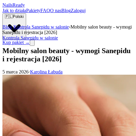
Nails
Ready
Jak to działa
Pakiety
FAQ
O nas
Blog
Zaloguj
🇵🇱
Polski
Blog
›
Kontrola Sanepidu w salonie
›
Mobilny salon beauty - wymogi
Sanepidu i rejestracja [2026]
Kontrola Sanepidu w salonie
Kup pakiet →
Mobilny salon beauty - wymogi Sanepidu
i rejestracja [2026]
5 marca 2026
·
Karolina Łabuda