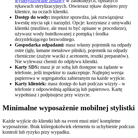
wysterylizowane zestawy
w zamkniętych, opisanych
rękawach sterylizacyjnych. Otwierasz rękaw dopiero przy
klientce, na oczach klientki.
Dostęp do wody:
inspektor sprawdza, jak rozwiązujesz
kwestię mycia rąk i narzędzi. Opcje: korzystasz z umywalki
klientki (możliwe, ale musi to być opisane w procedurze),
używasz wody butelkowanej z pompką i środka
dezynfekującego bezwodnego.
Gospodarka odpadami:
masz własny pojemnik na odpady
ostre (igły, łamane metalowe pilniki), pojemnik na odpady
chemiczne (zużyte waciki z acetonem, resztki preparatów).
Nie wylewasz chemii do odpływu klientki.
Karty SDS:
masz je ze sobą lub dostępne na żądanie w
telefonie, jeśli inspektor to zaakceptuje. Najlepiej wersja
papierowa w segregatorku zabieranym na każde wyjście.
Karty klientek:
masz dostęp do kart podczas wizyty - w
telefonie z odpowiednią aplikacją lub papierowo. Kartę
wypełniasz i podpisujesz przy wizycie.
Minimalne wyposażenie mobilnej stylistki
Każde wyjście do klientki lub na event musi mieć kompletne
wyposażenie. Brak któregokolwiek elementu to uchybienie podczas
kontroli lub ryzyko przy wypadku.