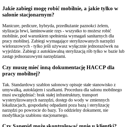
Jakie zabiegi mogę robić mobilnie, a jakie tylko w
salonie stacjonarnym?
Manicure, pedicure, hybryda, przedłużanie paznokci żelem,
stylizacja brwi, laminowanie rzęs - wszystko to możesz robić
mobilnie, pod warunkiem spełnienia wymagań sanitarnych dla
pracy mobilnej. Zabiegi wymagające sterylizowanych narzędzi
wielorazowych - tylko jeśli używasz wyłącznie jednorazówek na
wyjeździe. Zabiegi z autoklawalną sterylizacją rób tylko w bazie lub
zastąp jednorazowymi narzędziami.
Czy muszę mieć inną dokumentację HACCP dla
pracy mobilnej?
Tak. Standardowy szablon salonowy opisuje stałe stanowisko z
umywalką, autoklajem i szafkami. Procedura dla salonu mobilnego
musi uwzględniać: brak stałej infrastruktury, transport
wysterylizowanych narzędzi, dostęp do wody w zmiennych
lokalizacjach, gospodarkę odpadami poza bazą i sterylizację
narzędzi po powrocie do bazy. To oddzielny dokument, nie
modyfikacja szablonu stacjonarnego.
Czy Sanepid może skontrolować mnie u klientki?