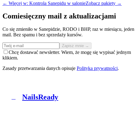
← Więcej w: Kontrola Sanepidu w salonie
Zobacz pakiety →
Comiesięczny mail z aktualizacjami
Co się zmieniło w Sanepidzie, RODO i BHP, raz w miesiącu, jeden
mail. Bez spamu i bez sprzedaży kursów.
Zapisz mnie →
Chcę dostawać newsletter. Wiem, że mogę się wypisać jednym
klikiem.
Zasady przetwarzania danych opisuje
Polityka prywatności
.
NailsReady
N
NailsReady to pakiet dokumentów dla salonów
paznokci, brwi i rzęs. Sanepid, RODO, BHP, BDO i
patch test w jednym segregatorze. Bez prawnika, bez
ośmiu tygodni czekania.