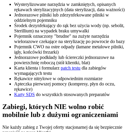
Wysterylizowane narzędzia w zamkniętych, opisanych
rękawach sterylizacyjnych (data sterylizacji, data ważności)
Jednorazowe pilniki lub zdezynfekowane pilniki w
oddzielnym pojemniku
Środek dezynfekujący do rąk bez użycia wody (np. sebolit,
Sterillium) na wypadek braku umywalki
Pojemnik oznaczony "brudne" na zużyte narzędzia
wielorazowe czekające na sterylizację po powrocie do bazy
Pojemnik CWO na ostre odpady (łamane metalowe pilniki,
igły, końcówki frezarki)
Jednorazowe podkłady lub ściereczki jednorazowe na
powierzchnię roboczą (stół klientki, blat)
Karta klienta i formularz
patch testu
dla zabiegów
wymagających testu
Rękawice nitrylowe w odpowiednim rozmiarze
Apteczka pierwszej pomocy (kompresy, płyn do oczu,
rękawice)
Karty SDS
do wszystkich stosowanych preparatów
Zabiegi, których NIE wolno robić
mobilnie lub z dużymi ograniczeniami
Nie każdy zabieg z Twojej oferty stacjonarnej da się bezpiecznie