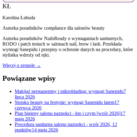
KŁ
Karolina Łabuda
Autorka poradników compliance dla salonów beauty
Autorka poradników NailsReady o wymaganiach sanitarnych,
RODO i patch testach w salonach nail, brow i lash. Przekłada
wymogi Sanepidu i przepisy o ochronie danych na procedury, które
stylistka wdroży od ręki.
Więcej o zespole →
Powiązane wpisy
Makijaż permanentny i mikroblading: wymogi Sanepidu
7
lipca 2026
Stoisko beauty na festynie: wymogi Sanepidu latem
17
czerwca 2026
Plan higieny salonu paznokci - kto i czym [wzór 2026]
17
maja 2026
Procedura sanitarna salonu paznokci - wzór 2026, 12
punktów
14 maja 2026