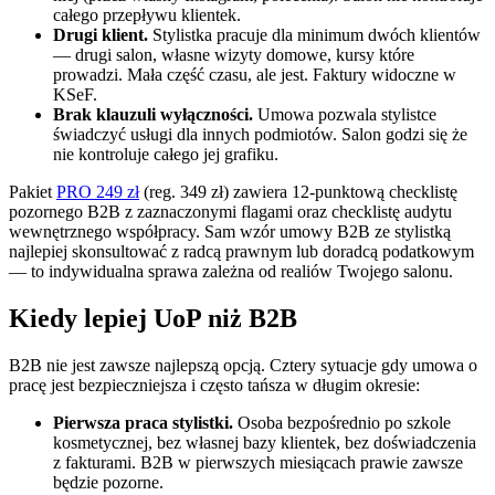
całego przepływu klientek.
Drugi klient.
Stylistka pracuje dla minimum dwóch klientów
— drugi salon, własne wizyty domowe, kursy które
prowadzi. Mała część czasu, ale jest. Faktury widoczne w
KSeF.
Brak klauzuli wyłączności.
Umowa pozwala stylistce
świadczyć usługi dla innych podmiotów. Salon godzi się że
nie kontroluje całego jej grafiku.
Pakiet
PRO 249 zł
(reg. 349 zł) zawiera 12-punktową checklistę
pozornego B2B z zaznaczonymi flagami oraz checklistę audytu
wewnętrznego współpracy. Sam wzór umowy B2B ze stylistką
najlepiej skonsultować z radcą prawnym lub doradcą podatkowym
— to indywidualna sprawa zależna od realiów Twojego salonu.
Kiedy lepiej UoP niż B2B
B2B nie jest zawsze najlepszą opcją. Cztery sytuacje gdy umowa o
pracę jest bezpieczniejsza i często tańsza w długim okresie:
Pierwsza praca stylistki.
Osoba bezpośrednio po szkole
kosmetycznej, bez własnej bazy klientek, bez doświadczenia
z fakturami. B2B w pierwszych miesiącach prawie zawsze
będzie pozorne.