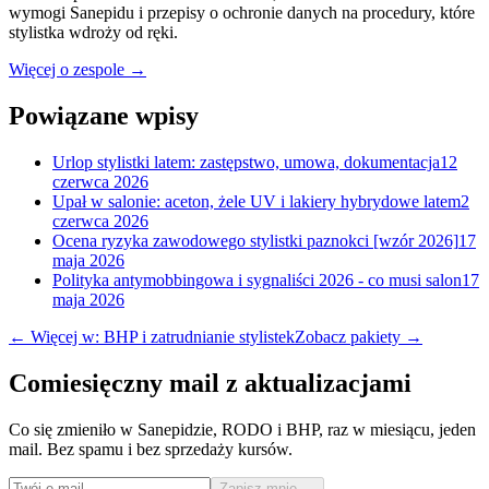
wymogi Sanepidu i przepisy o ochronie danych na procedury, które
stylistka wdroży od ręki.
Więcej o zespole →
Powiązane wpisy
Urlop stylistki latem: zastępstwo, umowa, dokumentacja
12
czerwca 2026
Upał w salonie: aceton, żele UV i lakiery hybrydowe latem
2
czerwca 2026
Ocena ryzyka zawodowego stylistki paznokci [wzór 2026]
17
maja 2026
Polityka antymobbingowa i sygnaliści 2026 - co musi salon
17
maja 2026
← Więcej w: BHP i zatrudnianie stylistek
Zobacz pakiety →
Comiesięczny mail z aktualizacjami
Co się zmieniło w Sanepidzie, RODO i BHP, raz w miesiącu, jeden
mail. Bez spamu i bez sprzedaży kursów.
Zapisz mnie →