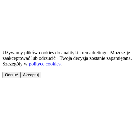
©
2026
NailsReady
.
© 2026 NailsReady. Wszelkie prawa zastrzeżone.
Używamy plików cookies do analityki i remarketingu. Możesz je
zaakceptować lub odrzucić - Twoja decyzja zostanie zapamiętana.
Szczegóły w
polityce cookies
.
Odrzuć
Akceptuj