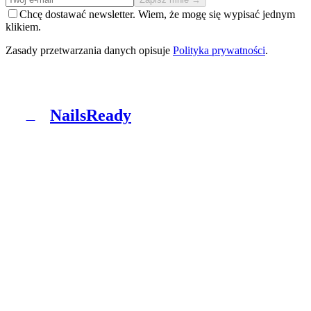
Chcę dostawać newsletter. Wiem, że mogę się wypisać jednym
klikiem.
Zasady przetwarzania danych opisuje
Polityka prywatności
.
NailsReady
N
NailsReady to pakiet dokumentów dla salonów
paznokci, brwi i rzęs. Sanepid, RODO, BHP, BDO i
patch test w jednym segregatorze. Bez prawnika, bez
ośmiu tygodni czekania.
Produkt
Co dostajesz
Pakiety