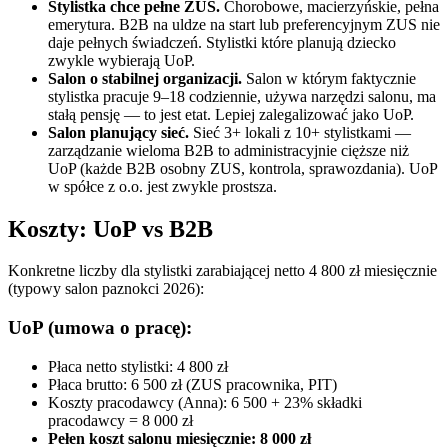
Stylistka chce pełne ZUS.
Chorobowe, macierzyńskie, pełna
emerytura. B2B na uldze na start lub preferencyjnym ZUS nie
daje pełnych świadczeń. Stylistki które planują dziecko
zwykle wybierają UoP.
Salon o stabilnej organizacji.
Salon w którym faktycznie
stylistka pracuje 9–18 codziennie, używa narzędzi salonu, ma
stałą pensję — to jest etat. Lepiej zalegalizować jako UoP.
Salon planujący sieć.
Sieć 3+ lokali z 10+ stylistkami —
zarządzanie wieloma B2B to administracyjnie cięższe niż
UoP (każde B2B osobny ZUS, kontrola, sprawozdania). UoP
w spółce z o.o. jest zwykle prostsza.
Koszty: UoP vs B2B
Konkretne liczby dla stylistki zarabiającej netto 4 800 zł miesięcznie
(typowy salon paznokci 2026):
UoP (umowa o pracę):
Płaca netto stylistki: 4 800 zł
Płaca brutto: 6 500 zł (ZUS pracownika, PIT)
Koszty pracodawcy (Anna): 6 500 + 23% składki
pracodawcy = 8 000 zł
Pełen koszt salonu miesięcznie: 8 000 zł