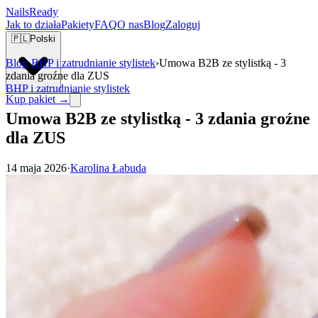
Nails
Ready
Jak to działa
Pakiety
FAQ
O nas
Blog
Zaloguj
🇵🇱
Polski
Blog
›
BHP i zatrudnianie stylistek
›
Umowa B2B ze stylistką - 3
zdania groźne dla ZUS
BHP i zatrudnianie stylistek
Kup pakiet →
Umowa B2B ze stylistką - 3 zdania groźne
dla ZUS
14 maja 2026
·
Karolina Łabuda