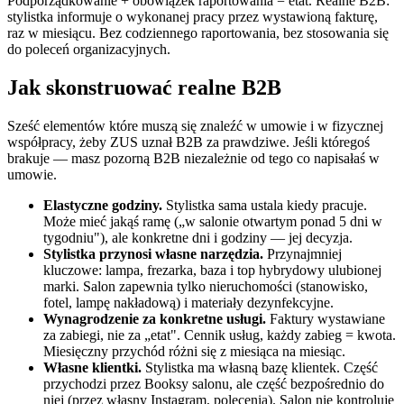
Podporządkowanie + obowiązek raportowania = etat. Realne B2B:
stylistka informuje o wykonanej pracy przez wystawioną fakturę,
raz w miesiącu. Bez codziennego raportowania, bez stosowania się
do poleceń organizacyjnych.
Jak skonstruować realne B2B
Sześć elementów które muszą się znaleźć w umowie i w fizycznej
współpracy, żeby ZUS uznał B2B za prawdziwe. Jeśli któregoś
brakuje — masz pozorną B2B niezależnie od tego co napisałaś w
umowie.
Elastyczne godziny.
Stylistka sama ustala kiedy pracuje.
Może mieć jakąś ramę („w salonie otwartym ponad 5 dni w
tygodniu"), ale konkretne dni i godziny — jej decyzja.
Stylistka przynosi własne narzędzia.
Przynajmniej
kluczowe: lampa, frezarka, baza i top hybrydowy ulubionej
marki. Salon zapewnia tylko nieruchomości (stanowisko,
fotel, lampę nakładową) i materiały dezynfekcyjne.
Wynagrodzenie za konkretne usługi.
Faktury wystawiane
za zabiegi, nie za „etat". Cennik usług, każdy zabieg = kwota.
Miesięczny przychód różni się z miesiąca na miesiąc.
Własne klientki.
Stylistka ma własną bazę klientek. Część
przychodzi przez Booksy salonu, ale część bezpośrednio do
niej (przez własny Instagram, polecenia). Salon nie kontroluje