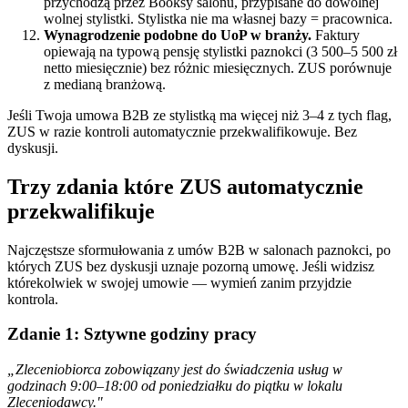
przychodzą przez Booksy salonu, przypisane do dowolnej
wolnej stylistki. Stylistka nie ma własnej bazy = pracownica.
Wynagrodzenie podobne do UoP w branży.
Faktury
opiewają na typową pensję stylistki paznokci (3 500–5 500 zł
netto miesięcznie) bez różnic miesięcznych. ZUS porównuje
z medianą branżową.
Jeśli Twoja umowa B2B ze stylistką ma więcej niż 3–4 z tych flag,
ZUS w razie kontroli automatycznie przekwalifikowuje. Bez
dyskusji.
Trzy zdania które ZUS automatycznie
przekwalifikuje
Najczęstsze sformułowania z umów B2B w salonach paznokci, po
których ZUS bez dyskusji uznaje pozorną umowę. Jeśli widzisz
którekolwiek w swojej umowie — wymień zanim przyjdzie
kontrola.
Zdanie 1: Sztywne godziny pracy
„Zleceniobiorca zobowiązany jest do świadczenia usług w
godzinach 9:00–18:00 od poniedziałku do piątku w lokalu
Zleceniodawcy."