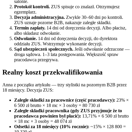
salonie.
Protokół kontroli.
ZUS spisuje co znalazł. Otrzymujesz
egzemplarz.
Decyzja administracyjna.
Zwykle 30–60 dni po kontroli.
ZUS uznaje pozorne B2B, nakazuje zaległe składki.
Termin zapłaty.
14 dni od doręczenia decyzji. Albo płacisz,
albo składasz odwołanie.
Odwołanie.
14 dni od doręczenia decyzji, do dyrektora
oddziału ZUS. Wstrzymuje wykonanie decyzji.
Sąd ubezpieczeń społecznych.
Jeśli odwołanie odrzucone —
droga sądowa. 1–3 lata postępowania. Większość spraw
pracodawca przegrywa.
Realny koszt przekwalifikowania
Anna z początku artykułu — trzy stylistki na pozornym B2B przez
18 miesięcy. Decyzja ZUS:
Zaległe składki za pracownice (część pracodawcy):
23% ×
6 500 zł brutto × 18 mc × 3 osoby = 80 730 zł
Zaległe składki pracownika (gdy ZUS przyjmuje że to
pracodawca powinien był płacić):
13,71% × 6 500 zł brutto
× 18 mc × 3 osoby = 48 074 zł
Odsetki za 18 miesięcy (10% rocznie):
~15% × 128 800 =
19 320 zł