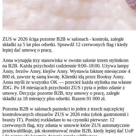
ZUS w 2026 ściga pozorne B2B w salonach - kontrola, zaległe
składki za 5 lat plus odsetki. Sprawdź 12 czerwonych flag i kiedy
lepiej dać umowę o pracę.
Anna wynajęła trzy stanowiska w swoim salonie trzem stylistkom
na B2B. Każda przychodzi codziennie 9:00–18:00. Używa lampy
Anny, frezów Anny, klejów Anny. Wystawia fakturę miesięcznie 4
800 zł, zawsze tę samą kwotę. Klientki idą przez Booksy Anny.
Anna myśli że wszystko OK — przecież każda stylistka ma własne
JDG. Po 18 miesiącach przychodzi ZUS i pyta o jedno zdanie z
umowy. Decyzja: pozorne B2B, trzy umowy o pracę, zaległe
składki za 18 miesięcy plus odsetki. Razem 91 000 zł.
Pozorna B2B w salonach paznokci to jeden z trzech najczęściej
kontrolowanych obszarów ZUS w 2026 roku (obok gastronomii i
branży IT). Poniżej rozkładam to na czynniki pierwsze: 12
czerwonych flag, trzy zdania w umowie które ZUS automatycznie
przekwalifikuje, jak skonstruować realne B2B, kiedy lepiej dać UoP