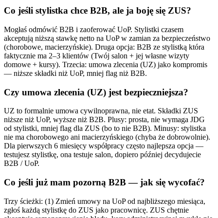
Co jeśli stylistka chce B2B, ale ja boję się ZUS?
Mogłaś odmówić B2B i zaoferować UoP. Stylistki czasem
akceptują niższą stawkę netto na UoP w zamian za bezpieczeństwo
(chorobowe, macierzyńskie). Druga opcja: B2B ze stylistką która
faktycznie ma 2–3 klientów (Twój salon + jej własne wizyty
domowe + kursy). Trzecia: umowa zlecenia (UZ) jako kompromis
— niższe składki niż UoP, mniej flag niż B2B.
Czy umowa zlecenia (UZ) jest bezpieczniejsza?
UZ to formalnie umowa cywilnoprawna, nie etat. Składki ZUS
niższe niż UoP, wyższe niż B2B. Plusy: prosta, nie wymaga JDG
od stylistki, mniej flag dla ZUS (bo to nie B2B). Minusy: stylistka
nie ma chorobowego ani macierzyńskiego (chyba że dobrowolnie).
Dla pierwszych 6 miesięcy współpracy często najlepsza opcja —
testujesz stylistkę, ona testuje salon, dopiero później decydujecie
B2B / UoP.
Co jeśli już mam pozorną B2B — jak się wycofać?
Trzy ścieżki: (1) Zmień umowy na UoP od najbliższego miesiąca,
zgłoś każdą stylistkę do ZUS jako pracownicę. ZUS chętnie