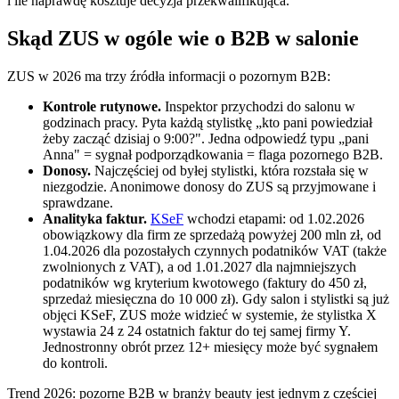
i ile naprawdę kosztuje decyzja przekwalifikująca.
Skąd ZUS w ogóle wie o B2B w salonie
ZUS w 2026 ma trzy źródła informacji o pozornym B2B:
Kontrole rutynowe.
Inspektor przychodzi do salonu w
godzinach pracy. Pyta każdą stylistkę „kto pani powiedział
żeby zacząć dzisiaj o 9:00?". Jedna odpowiedź typu „pani
Anna" = sygnał podporządkowania = flaga pozornego B2B.
Donosy.
Najczęściej od byłej stylistki, która rozstała się w
niezgodzie. Anonimowe donosy do ZUS są przyjmowane i
sprawdzane.
Analityka faktur.
KSeF
wchodzi etapami: od 1.02.2026
obowiązkowy dla firm ze sprzedażą powyżej 200 mln zł, od
1.04.2026 dla pozostałych czynnych podatników VAT (także
zwolnionych z VAT), a od 1.01.2027 dla najmniejszych
podatników wg kryterium kwotowego (faktury do 450 zł,
sprzedaż miesięczna do 10 000 zł). Gdy salon i stylistki są już
objęci KSeF, ZUS może widzieć w systemie, że stylistka X
wystawia 24 z 24 ostatnich faktur do tej samej firmy Y.
Jednostronny obrót przez 12+ miesięcy może być sygnałem
do kontroli.
Trend 2026: pozorne B2B w branży beauty jest jednym z częściej