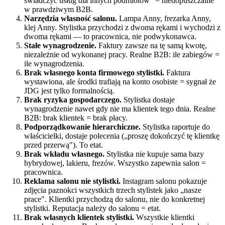
świadczyć usług dla innych podmiotów" = niedopuszczalne
w prawdziwym B2B.
Narzędzia własność salonu.
Lampa Anny, frezarka Anny,
klej Anny. Stylistka przychodzi z dwoma rękami i wychodzi z
dwoma rękami — to pracownica, nie podwykonawca.
Stałe wynagrodzenie.
Faktury zawsze na tę samą kwotę,
niezależnie od wykonanej pracy. Realne B2B: ile zabiegów =
ile wynagrodzenia.
Brak własnego konta firmowego stylistki.
Faktura
wystawiona, ale środki trafiają na konto osobiste = sygnał że
JDG jest tylko formalnością.
Brak ryzyka gospodarczego.
Stylistka dostaje
wynagrodzenie nawet gdy nie ma klientek tego dnia. Realne
B2B: brak klientek = brak płacy.
Podporządkowanie hierarchiczne.
Stylistka raportuje do
właścicielki, dostaje polecenia („proszę dokończyć tę klientkę
przed przerwą"). To etat.
Brak wkładu własnego.
Stylistka nie kupuje sama bazy
hybrydowej, lakieru, frezów. Wszystko zapewnia salon =
pracownica.
Reklama salonu nie stylistki.
Instagram salonu pokazuje
zdjęcia paznokci wszystkich trzech stylistek jako „nasze
prace". Klientki przychodzą do salonu, nie do konkretnej
stylistki. Reputacja należy do salonu = etat.
Brak własnych klientek stylistki.
Wszystkie klientki