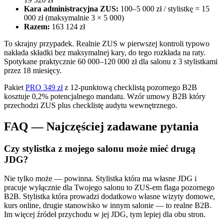
Kara administracyjna ZUS:
100–5 000 zł / stylistkę = 15
000 zł (maksymalnie 3 × 5 000)
Razem:
163 124 zł
To skrajny przypadek. Realnie ZUS w pierwszej kontroli typowo
nakłada składki bez maksymalnej kary, do tego rozkłada na raty.
Spotykane praktycznie 60 000–120 000 zł dla salonu z 3 stylistkami
przez 18 miesięcy.
Pakiet
PRO 349 zł
z 12-punktową checklistą pozornego B2B
kosztuje 0,2% potencjalnego mandatu. Wzór umowy B2B który
przechodzi ZUS plus checklistę audytu wewnętrznego.
FAQ — Najczęściej zadawane pytania
Czy stylistka z mojego salonu może mieć drugą
JDG?
Nie tylko może — powinna. Stylistka która ma własne JDG i
pracuje wyłącznie dla Twojego salonu to ZUS-em flaga pozornego
B2B. Stylistka która prowadzi dodatkowo własne wizyty domowe,
kurs online, drugie stanowisko w innym salonie — to realne B2B.
Im więcej źródeł przychodu w jej JDG, tym lepiej dla obu stron.