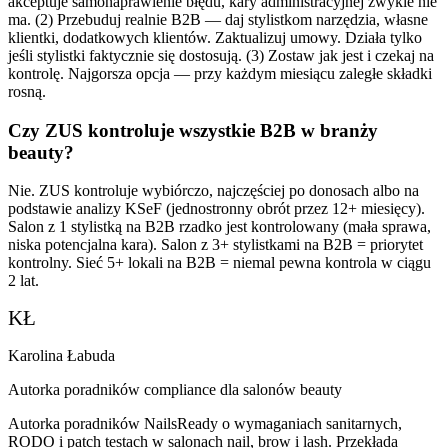
akceptuje samonaprawienie błędu, kary administracyjnej zwykle nie
ma. (2) Przebuduj realnie B2B — daj stylistkom narzędzia, własne
klientki, dodatkowych klientów. Zaktualizuj umowy. Działa tylko
jeśli stylistki faktycznie się dostosują. (3) Zostaw jak jest i czekaj na
kontrolę. Najgorsza opcja — przy każdym miesiącu zaległe składki
rosną.
Czy ZUS kontroluje wszystkie B2B w branży
beauty?
Nie. ZUS kontroluje wybiórczo, najczęściej po donosach albo na
podstawie analizy KSeF (jednostronny obrót przez 12+ miesięcy).
Salon z 1 stylistką na B2B rzadko jest kontrolowany (mała sprawa,
niska potencjalna kara). Salon z 3+ stylistkami na B2B = priorytet
kontrolny. Sieć 5+ lokali na B2B = niemal pewna kontrola w ciągu
2 lat.
KŁ
Karolina Łabuda
Autorka poradników compliance dla salonów beauty
Autorka poradników NailsReady o wymaganiach sanitarnych,
RODO i patch testach w salonach nail, brow i lash. Przekłada