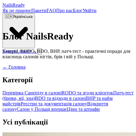
Nails
Ready
Як це працює
Пакети
FAQ
Про нас
Блог
Увійти
🇺🇦
Українська
Блог NailsReady
Sanepid, RODO, BDO, BHP, патч-тест - практичні поради для
Купити пакет →
власниць салонів нігтів, брів і вій у Польщі.
← Головна
Категорії
Перевірка Санепіду в салоні
RODO та згоди клієнток
Патч-тест
(брови, вії, хна)
BDO та відходи в салоні
BHP та найм
майстрів
Реєстри та документація салону
Відкриття
салону
Салон у Польщі вперше
Ціни та штрафи
Усі публікації