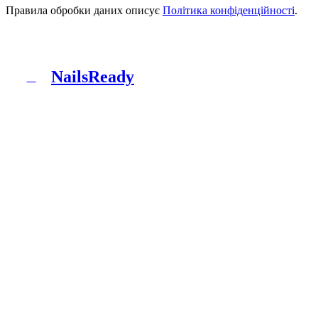
Правила обробки даних описує
Політика конфіденційності
.
NailsReady
N
NailsReady - пакет документів для салонів нігтів,
брів і вій. Sanepid, RODO, БЗП, BDO і патч-тест в
одній папці. Без юриста, без восьми тижнів
чекання.
Продукт
Що ти отримуєш
Пакети
Як це працює
Блог