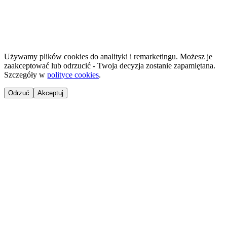
©
2026
NailsReady
.
© 2026 NailsReady. Усі права захищені.
Używamy plików cookies do analityki i remarketingu. Możesz je
zaakceptować lub odrzucić - Twoja decyzja zostanie zapamiętana.
Szczegóły w
polityce cookies
.
Odrzuć
Akceptuj